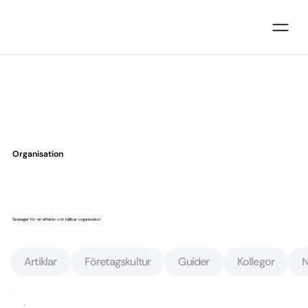
Organisation
Strategier för en effektiv och hållbar organisation
Artiklar
Företagskultur
Guider
Kollegor
N
Artiklar
Företagskultur
Guider
Kollegor
N