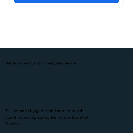
Här slutar sidan, men vi rekryterar vidare.
Tillsammans bygger vi hållbara team och
starkt ledarskap som driver din verksamhet
framåt.