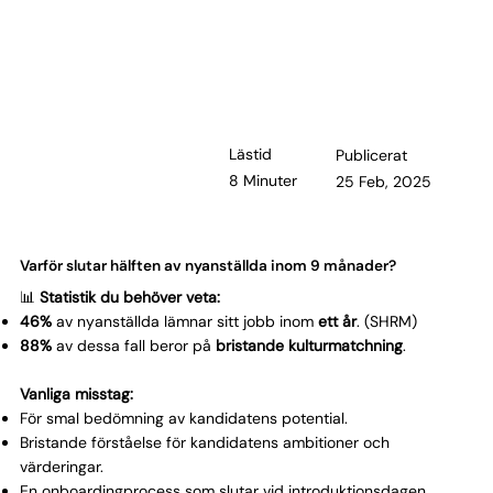
Lästid
Publicerat
8 Minuter
25 Feb, 2025
Varför slutar hälften av nyanställda inom 9 månader?
📊
Statistik du behöver veta:
46%
av nyanställda lämnar sitt jobb inom
ett år
. (SHRM)
88%
av dessa fall beror på
bristande kulturmatchning
.
Vanliga misstag:
För smal bedömning av kandidatens potential.
Bristande förståelse för kandidatens ambitioner och
värderingar.
En onboardingprocess som slutar vid introduktionsdagen.