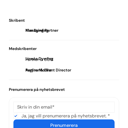
Skribent
Kim Dywling
Managing Partner
Medskribenter
Linnéa Dywling
Partner & COO
Argjira Morina
Partner & Client Director
Prenumerera på nyhetsbrevet
Ja, jag vill prenumerera på nyhetsbrevet.
*
Prenumerera