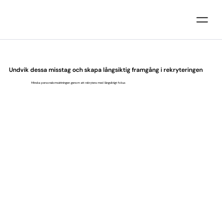
Undvik dessa misstag och skapa långsiktig framgång i rekryteringen
Minska personalomsättningen genom att rekrytera med långsiktigt fokus