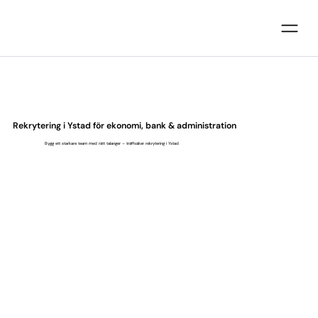
Rekrytering i Ystad för ekonomi, bank & administration
Bygg ett starkare team med rätt talanger – träffsäker rekrytering i Ystad