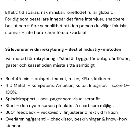
Γ
Effekt: tid sparas, risk minskar, löneflödet rullar globalt.
För dig som beställare innebär det färre intervjuer, snabbare
beslut och större sannolikhet att den person du väljer faktiskt
stannar – inte bara klarar första kvartalet.
Så levererar vi din rekrytering – Best of Industry-metoden
Vår metod för rekrytering i Ystad är byggd för bolag där flöden,
gäster och kassaflöden måste sitta samtidigt.
Brief 45 min – bolaget, teamet, rollen, KPI:er, kulturen.
4 D Match – Kompetens, Ambition, Kultur, Integritet = score 0–
100%.
Spindelrapport – one-pager som visualiserar fit.
Start – den nya resursen på plats så snart som möjligt.
360° feedback – veckovis; vi finjusterar direkt vid friktion.
Överlämning/garanti – checklistor, beskrivningar & know-how
stannar.