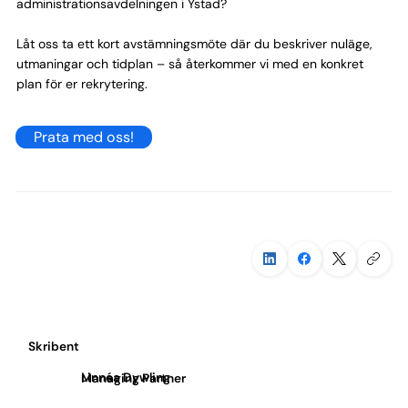
administrationsavdelningen i Ystad?
Låt oss ta ett kort avstämningsmöte där du beskriver nuläge,
utmaningar och tidplan – så återkommer vi med en konkret
plan för er rekrytering.
Prata med oss!
Skribent
Linnéa Dywling
Managing Partner