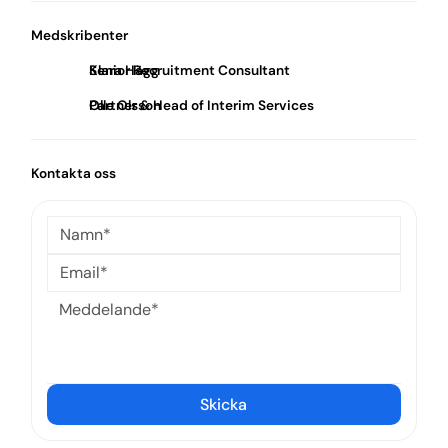
Medskribenter
Klara Hägg
Senior Recruitment Consultant
Olle Olsson
Partner & Head of Interim Services
Kontakta oss
Skicka