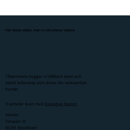
Här slutar sidan, men vi rekryterar vidare.
Tillsammans bygger vi hållbara team och
starkt ledarskap som driver din verksamhet
framåt.
Vi arbetar även med
Executive Search
Adress
Torsplan 12
113 65 Stockholm