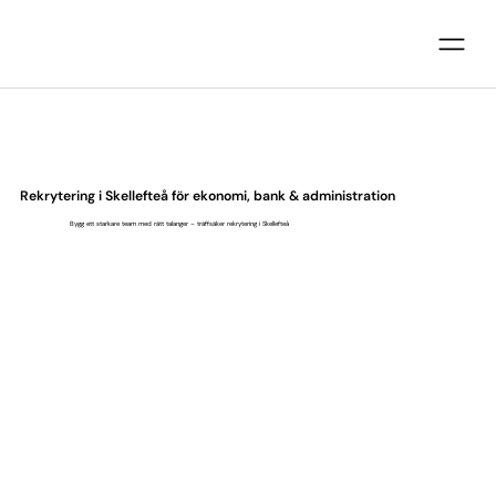
Rekrytering i Skellefteå för ekonomi, bank & administration
Bygg ett starkare team med rätt talanger – träffsäker rekrytering i Skellefteå