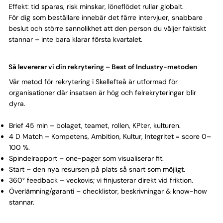
Γ
Effekt: tid sparas, risk minskar, löneflödet rullar globalt.
För dig som beställare innebär det färre intervjuer, snabbare
beslut och större sannolikhet att den person du väljer faktiskt
stannar – inte bara klarar första kvartalet.
Så levererar vi din rekrytering – Best of Industry-metoden
Vår metod för rekrytering i Skellefteå är utformad för
organisationer där insatsen är hög och felrekryteringar blir
dyra.
Brief 45 min – bolaget, teamet, rollen, KPI:er, kulturen.
4 D Match – Kompetens, Ambition, Kultur, Integritet = score 0–
100 %.
Spindelrapport – one-pager som visualiserar fit.
Start – den nya resursen på plats så snart som möjligt.
360° feedback – veckovis; vi finjusterar direkt vid friktion.
Överlämning/garanti – checklistor, beskrivningar & know-how
stannar.