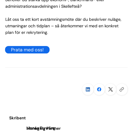
administrationsavdelningen i Skellefteå?
Låt oss ta ett kort avstämningsmöte där du beskriver nuläge,
utmaningar och tidplan – så återkommer vi med en konkret
plan för er rekrytering.
Prata med oss!
Skribent
Linnéa Dywling
Managing Partner