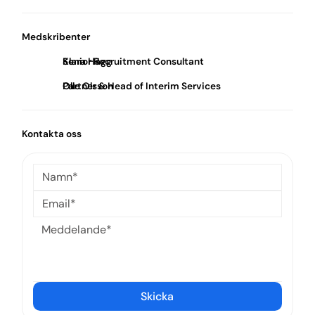
Medskribenter
Klara Hägg
Senior Recruitment Consultant
Olle Olsson
Partner & Head of Interim Services
Kontakta oss
Skicka