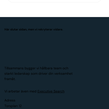
Här slutar sidan, men vi rekryterar vidare.
Tillsammans bygger vi hållbara team och
starkt ledarskap som driver din verksamhet
framåt.
Vi arbetar även med
Executive Search
Adress
Torsplan 12