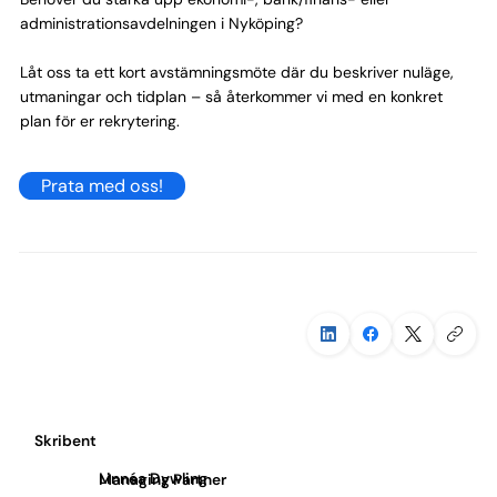
administrationsavdelningen i Nyköping?
Låt oss ta ett kort avstämningsmöte där du beskriver nuläge,
utmaningar och tidplan – så återkommer vi med en konkret
plan för er rekrytering.
Prata med oss!
Skribent
Linnéa Dywling
Managing Partner