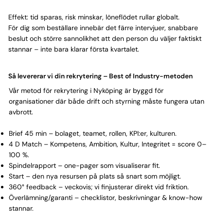
Γ
Effekt: tid sparas, risk minskar, löneflödet rullar globalt.
För dig som beställare innebär det färre intervjuer, snabbare
beslut och större sannolikhet att den person du väljer faktiskt
stannar – inte bara klarar första kvartalet.
Så levererar vi din rekrytering – Best of Industry-metoden
Vår metod för rekrytering i Nyköping är byggd för
organisationer där både drift och styrning måste fungera utan
avbrott.
Brief 45 min – bolaget, teamet, rollen, KPI:er, kulturen.
4 D Match – Kompetens, Ambition, Kultur, Integritet = score 0–
100 %.
Spindelrapport – one-pager som visualiserar fit.
Start – den nya resursen på plats så snart som möjligt.
360° feedback – veckovis; vi finjusterar direkt vid friktion.
Överlämning/garanti – checklistor, beskrivningar & know-how
stannar.