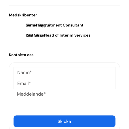
Medskribenter
Klara Hägg
Senior Recruitment Consultant
Olle Olsson
Partner & Head of Interim Services
Kontakta oss
Skicka