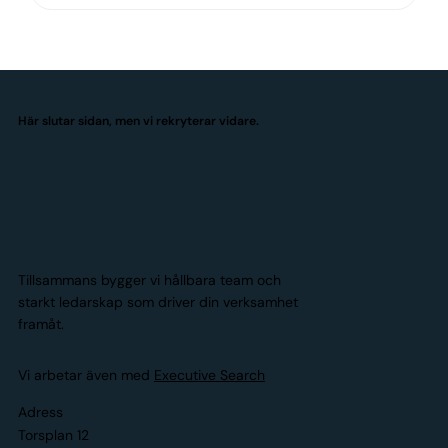
Här slutar sidan, men vi rekryterar vidare.
Tillsammans bygger vi hållbara team och
starkt ledarskap som driver din verksamhet
framåt.
Vi arbetar även med
Executive Search
Adress
Torsplan 12