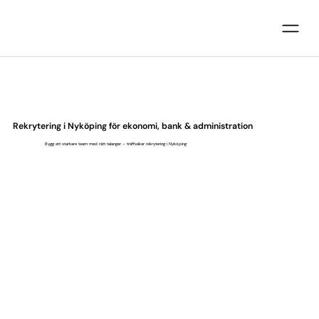
Rekrytering i Nyköping för ekonomi, bank & administration
Bygg ett starkare team med rätt talanger – träffsäker rekrytering i Nyköping