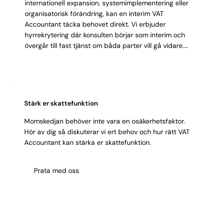
internationell expansion, systemimplementering eller
organisatorisk förändring, kan en interim VAT
Accountant täcka behovet direkt. Vi erbjuder
hyrrekrytering där konsulten börjar som interim och
övergår till fast tjänst om båda parter vill gå vidare.
Modellen minskar risken och ger dig tid att utvärdera
matchningen i skarpt läge.
Stärk er skattefunktion
Momskedjan behöver inte vara en osäkerhetsfaktor.
Hör av dig så diskuterar vi ert behov och hur rätt VAT
Accountant kan stärka er skattefunktion.
Prata med oss