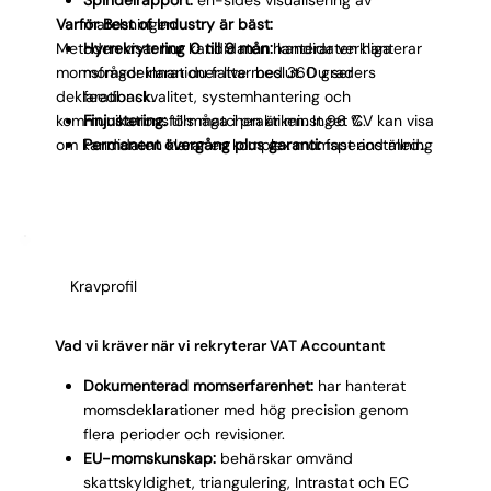
Varför Best of Industry är bäst:
matchningen.
Metoden visar hur kandidaten hanterar verkliga
Hyrrekrytering 0 till 9 mån:
kandidaten hanterar
momsfrågor innan du fattar beslut. Du ser
momsdeklarationer live med 360 graders
deklarationskvalitet, systemhantering och
feedback.
kommunikationsförmåga i praktiken. Inget CV kan visa
Finjustering:
tills matchen är minst 96 %.
om kandidaten klarar en komplex momsperiod med
Permanent övergång plus garanti:
fast anställning
EU-transaktioner, omvänd skattskyldighet och flera
eller kostnadsfritt byte.
rapporteringskrav, men vår hyrrekryteringsperiod gör
det. Genom att observera kandidaten i din
momsprocess får du säkerhet som ingen intervju kan
ge.
Kravprofil
Vad vi kräver när vi rekryterar VAT Accountant
Dokumenterad momserfarenhet:
har hanterat
momsdeklarationer med hög precision genom
flera perioder och revisioner.
EU-momskunskap:
behärskar omvänd
skattskyldighet, triangulering, Intrastat och EC