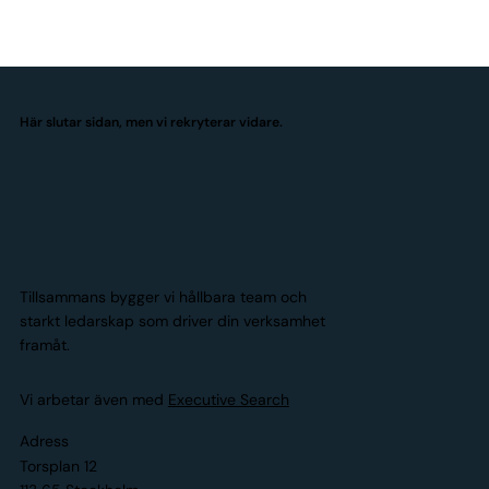
Här slutar sidan, men vi rekryterar vidare.
Tillsammans bygger vi hållbara team och
starkt ledarskap som driver din verksamhet
framåt.
Vi arbetar även med
Executive Search
Adress
Torsplan 12