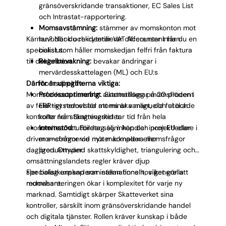
gränsöverskridande transaktioner, EC Sales List
och Intrastat-rapportering.
Momsavstämning:
stämmer av momskonton mot
Kärnan? När du rekryterar VAT Accountant får du en
huvudbok och identifierar differenser innan
specialist som håller momskedjan felfri från faktura
bokslut.
till deklaration.
Regelbevakning:
bevakar ändringar i
mervärdesskattelagen (ML) och EU:s
Därför är uppgifterna viktiga:
momsdirektiv.
Momsfel kostar snabbt. Skattetillägg på 20 procent
Processoptimering:
automatiserar momsflöden i
av felaktigt redovisad moms är vanligt, och utökade
ERP-systemet för att minska manuella fel och
kontroller från Skatteverket tar tid från hela
korta ner stängningstider.
ekonomiteamet. Företag som handlar inom EU eller
Internstöd:
utbildar sälj, inköp och projektledare i
driver e-commerce möter komplexa momsfrågor
momsfrågor vid nya marknader eller
dagligen. Omvänd skattskyldighet, triangulering och
produkttyper.
omsättningslandets regler kräver djup
specialistkunskap som sällan finns hos generella
Fler bolag expanderar internationellt, vilket gör att
redovisare.
momshanteringen ökar i komplexitet för varje ny
marknad. Samtidigt skärper Skatteverket sina
kontroller, särskilt inom gränsöverskridande handel
och digitala tjänster. Rollen kräver kunskap i både