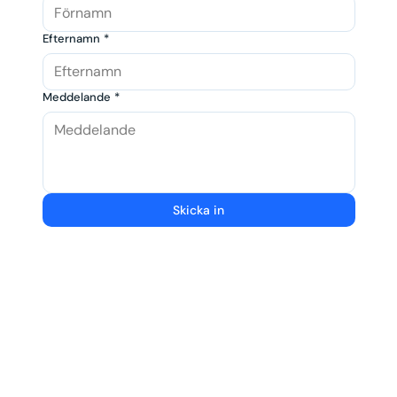
Efternamn
*
Meddelande
*
Skicka in