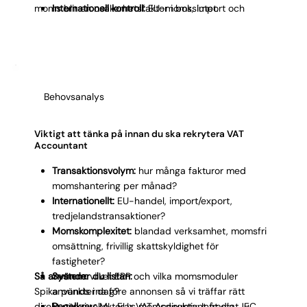
moms blir en osäkerhetsfaktor i bokslutet.
Internationell kontroll:
EU-moms, import och
export hanteras korrekt från start.
Behovsanalys
Viktigt att tänka på innan du ska rekrytera VAT
Accountant
Transaktionsvolym:
hur många fakturor med
momshantering per månad?
Internationellt:
EU-handel, import/export,
tredjelandstransaktioner?
Momskomplexitet:
blandad verksamhet, momsfri
omsättning, frivillig skattskyldighet för
fastigheter?
Så använder du listan:
System:
vilket ERP och vilka momsmoduler
Spika punkterna före annonsen så vi träffar rätt
används i dag?
direkt när vi rekryterar VAT Accountant åt dig. Ju
Regelkrav:
ML, EU:s momsdirektiv, Intrastat, EC