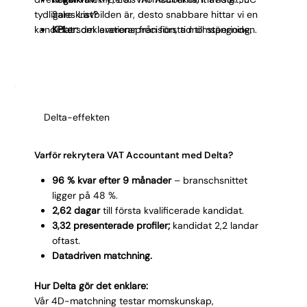
tydligare kravbilden är, desto snabbare hittar vi en
Sales List?
kandidat som levererar från första momsperioden.
KPI:er:
deklarationsprecision, tid till stängning,
antal korrigeringar per period?
Karriärväg:
mot senior VAT-specialist, Head of
Tax eller bredare skatterolle?
30/60/90-plan:
tydliga mål för momsprocessen
från dag ett.
Delta-effekten
Varför rekrytera VAT Accountant med Delta?
96 % kvar efter 9 månader
– branschsnittet
ligger på 48 %.
2,62 dagar
till första kvalificerade kandidat.
3,32 presenterade profiler;
kandidat 2,2 landar
oftast.
Datadriven matchning.
Hur Delta gör det enklare:
Vår 4D-matchning testar momskunskap,