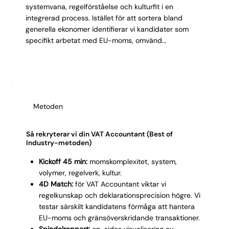
Γ
systemvana, regelförståelse och kulturfit i en
integrerad process. Istället för att sortera bland
generella ekonomer identifierar vi kandidater som
specifikt arbetat med EU-moms, omvänd
skattskyldighet och komplexa deklarationsprocesser.
Resultatet är en VAT Accountant som levererar
korrekt moms från första perioden, inte efter tre
månaders upplärning.
Metoden
Så rekryterar vi din VAT Accountant (Best of
Industry-metoden)
Kickoff 45 min:
momskomplexitet, system,
volymer, regelverk, kultur.
4D Match:
för VAT Accountant viktar vi
regelkunskap och deklarationsprecision högre. Vi
testar särskilt kandidatens förmåga att hantera
EU-moms och gränsöverskridande transaktioner.
Spindelrapport:
en-sides visualisering av