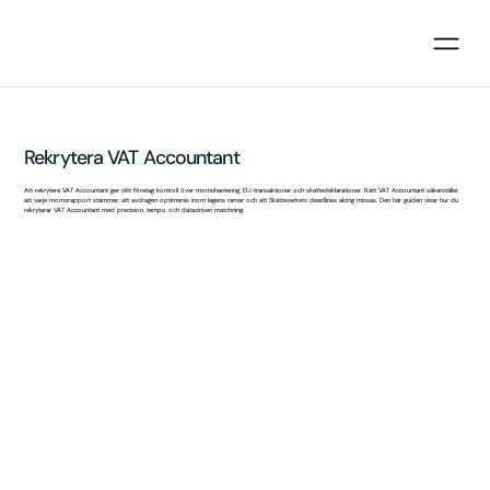
Rekrytera VAT Accountant
Att rekrytera VAT Accountant ger ditt företag kontroll över momshantering, EU-transaktioner och skattedeklarationer. Rätt VAT Accountant säkerställer
att varje momsrapport stämmer, att avdragen optimeras inom lagens ramar och att Skatteverkets deadlines aldrig missas. Den här guiden visar hur du
rekryterar VAT Accountant med precision, tempo och datadriven matchning.