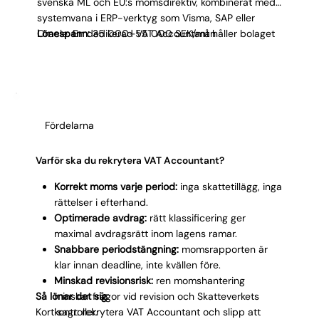
svenska ML och EU:s momsdirektiv, kombinerat med
systemvana i ERP-verktyg som Visma, SAP eller
Oracle. En dedikerad VAT Accountant håller bolaget
Lönespann:
35 000–55 000 SEK/mån
compliant, optimerar avdragen och frigör tid för
ekonomiteamet att fokusera på analys istället för
momskorrigeringar.
Fördelarna
Varför ska du rekrytera VAT Accountant?
Korrekt moms varje period:
inga skattetillägg, inga
rättelser i efterhand.
Optimerade avdrag:
rätt klassificering ger
maximal avdragsrätt inom lagens ramar.
Snabbare periodstängning:
momsrapporten är
klar innan deadline, inte kvällen före.
Minskad revisionsrisk:
ren momshantering
Så lönar det sig:
minskar frågor vid revision och Skatteverkets
Kort sagt: rekrytera VAT Accountant och slipp att
kontroller.