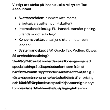
Viktigt att tänka på innan du ska rekrytera Tax
Accountant
Skatteområden:
inkomstskatt, moms,
arbetsgivaravgifter, punktskatter?
Internationellt inslag:
EU-handel, transfer pricing,
utländska dotterbolag?
Koncernstruktur:
antal juridiska enheter och
länder?
Systemlandskap:
SAP, Oracle Tax, Wolters Kluwer,
Så använder du listan
manuell hantering?
Skatteområden och internationellt inslag avgör
Volymer:
antal momsdeklarationer per månad
specialisering. En Tax Accountant som främst
och deklarationsperioder?
hanterar svensk moms och inkomstskatt skiljer sig
Samverkan:
rapporterar Tax Accountant till CFO,
väsentligt från en som arbetar med transfer pricing
ekonomichef eller extern skattejurist?
och internationella skatteavtal. Koncernstruktur styr
30/60/90-plan:
exempelvis självständig
komplexiteten. Systemlandskapet avgör teknisk
momsdeklaration efter 30 dagar, full
kompetensprofil. Ju tydligare svar, desto snabbare
deklarationshantering efter 90 dagar.
matchar vi rätt Tax Accountant till er.