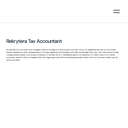
Rekrytera Tax Accountant
Att rekrytera Tax Accountant är ett strategiskt beslut för företag som vill ha kontroll över skatt, moms och regelefterlevnad. Rätt Tax Accountant
hanterar deklarationer, driver skatteplanering och bevakar regulatoriska förändringar så att inga överraskningar dyker upp. Utan rollen riskerar företag
onödiga skattekostnader och bristande compliance. Vi på Delta når 96 % träffsäkerhet genom vår datadrivna 4-D Match-metod som matchar
kompetens, ambition, kultur och integritet. Med 2,62 dagars genomsnitt till första kandidatpresentation hittar vi rätt Tax Accountant snabbt, utan att
tumma på kvalitet.