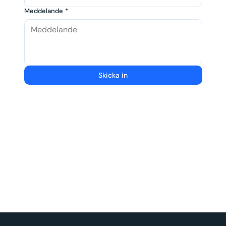
Meddelande
*
Skicka in