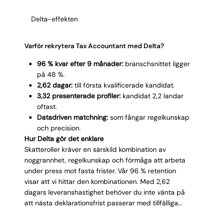
Delta-effekten
Varför rekrytera Tax Accountant med Delta?
96 % kvar efter 9 månader:
branschsnittet ligger
på 48 %.
2,62 dagar:
till första kvalificerade kandidat.
3,32 presenterade profiler:
kandidat 2,2 landar
oftast.
Datadriven matchning:
som fångar regelkunskap
och precision.
Hur Delta gör det enklare
Skatteroller kräver en särskild kombination av
noggrannhet, regelkunskap och förmåga att arbeta
under press mot fasta frister. Vår 96 % retention
visar att vi hittar den kombinationen. Med 2,62
dagars leveranshastighet behöver du inte vänta på
att nästa deklarationsfrist passerar med tillfälliga
lösningar. Vi presenterar 3,32 kandidater per process