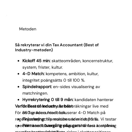
Γ
och varje profil har verifierad erfarenhet av de
skatteområden som är relevanta för just din
verksamhet. Resultatet är en Tax Accountant som
levererar korrekt compliance och skatteoptimering
Metoden
från start.
Så rekryterar vi din Tax Accountant (Best of
Industry-metoden)
Kickoff 45 min:
skatteområden, koncernstruktur,
system, frister, kultur.
4-D Match:
kompetens, ambition, kultur,
integritet poängsätts 0 till 100 %.
Spindelrapport:
en-sides visualisering av
matchningen.
Hyrrekrytering 0 till 9 mån:
kandidaten hanterar
Varför Best of Industry är bäst
deklarationer och skatteberäkningar live med
För en Tax Accountant fokuserar 4-D Match på
360 graders feedback.
regelkunskap och precision under tidspress. Vi testar
Finjustering:
tills matchen är minst 96 %.
specifikt kandidatens förmåga att hantera komplexa
Permanent övergång plus garanti:
fast anställning
momsscenarier, identifiera risker i skattepositioner
eller kostnadsfritt byte.