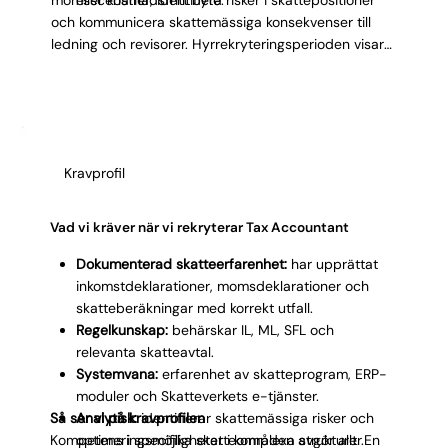
och kommunicera skattemässiga konsekvenser till
ledning och revisorer. Hyrrekryteringsperioden visar
om kandidaten klarar verkliga deklarationsperioder
innan du fattar långsiktigt beslut.
Kravprofil
Vad vi kräver när vi rekryterar Tax Accountant
Dokumenterad skatteerfarenhet:
har upprättat
inkomstdeklarationer, momsdeklarationer och
skatteberäkningar med korrekt utfall.
Regelkunskap:
behärskar IL, ML, SFL och
relevanta skatteavtal.
Systemvana:
erfarenhet av skatteprogram, ERP-
moduler och Skatteverkets e-tjänster.
Så ser vi på kravprofilen
Analytisk:
identifierar skattemässiga risker och
Kompetens i specifika skatteområden avgör allt. En
optimeringsmöjligheter i komplexa strukturer.