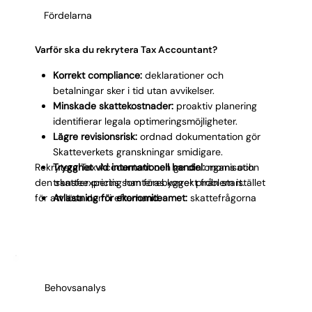
Fördelarna
Varför ska du rekrytera Tax Accountant?
Korrekt compliance:
deklarationer och
betalningar sker i tid utan avvikelser.
Minskade skattekostnader:
proaktiv planering
identifierar legala optimeringsmöjligheter.
Lägre revisionsrisk:
ordnad dokumentation gör
Skatteverkets granskningar smidigare.
Rekrytera Tax Accountant och ge din organisation
Trygghet vid internationell handel:
moms och
den skatteexpertis som förebygger problem istället
transfer pricing hanteras korrekt från start.
för att lösa dem i efterhand.
Avlastning för ekonomiteamet:
skattefrågorna
landar hos en specialist istället för att spridas ut.
Behovsanalys