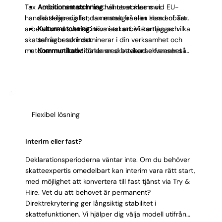
Tax Accountant som har hanterat moms vid EU-
Ambitionsmatchning:
vill utvecklas mot
handel skiljer sig fundamentalt från en som enbart
skattespecialist, tax manager eller Head of Tax.
arbetat med svensk inkomstskatt. Vi kartlägger vilka
Kulturmatchning:
trivs i ert arbetstempo och
skattefrågor som dominerar i din verksamhet och
samarbetsklimat.
matchar mot kandidater med bevisad erfarenhet i
Kommunikativ:
förklarar skattekonsekvenser så
just de områdena. Förmåga att tolka ny lagstiftning
att beslutsfattare utan skattebakgrund förstår.
och omsätta den till konkreta processer väger tyngre
Integritet:
sätter compliance först och flaggar
än antal år i rollen.
risker tidigt.
Flexibel lösning
Interim eller fast?
Deklarationsperioderna väntar inte. Om du behöver
skatteexpertis omedelbart kan interim vara rätt start,
med möjlighet att konvertera till fast tjänst via Try &
Hire. Vet du att behovet är permanent?
Direktrekrytering ger långsiktig stabilitet i
skattefunktionen. Vi hjälper dig välja modell utifrån