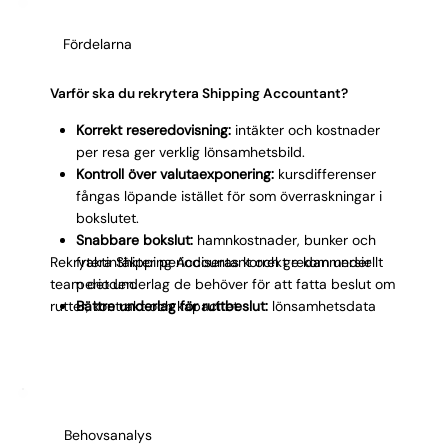
Fördelarna
Varför ska du rekrytera Shipping Accountant?
Korrekt reseredovisning:
intäkter och kostnader
per resa ger verklig lönsamhetsbild.
Kontroll över valutaexponering:
kursdifferenser
fångas löpande istället för som överraskningar i
bokslutet.
Snabbare bokslut:
hamnkostnader, bunker och
Rekrytera Shipping Accountant och ge kommersiellt
fraktintäkter periodiseras korrekt redan under
team det underlag de behöver för att fatta beslut om
perioden.
rutter, kontrakt och kapacitet.
Bättre underlag för ruttbeslut:
lönsamhetsdata
per resa och fartyg ger kommersiellt team
konkreta siffror.
Säkrare compliance:
tullavgifter, importmoms och
internationella transaktioner hanteras rätt från
start.
Behovsanalys