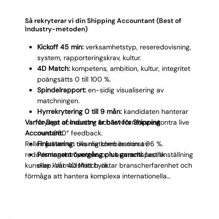
Γ
presentation.
Så rekryterar vi din Shipping Accountant (Best of
Industry-metoden)
Kickoff 45 min:
verksamhetstyp, reseredovisning,
system, rapporteringskrav, kultur.
4D Match:
kompetens, ambition, kultur, integritet
poängsätts 0 till 100 %.
Spindelrapport:
en-sidig visualisering av
matchningen.
Hyrrekrytering 0 till 9 mån:
kandidaten hanterar
Varför Best of Industry är bäst för Shipping
voyage accounting och leverantörsreskontra live
Accountant:
med 360° feedback.
Rollen kräver en ovanlig kombination av
Finjustering:
tills matchen är minst 96 %.
redovisningskompetens och branschspecifik
Permanent övergång plus garanti:
fast anställning
kunskap. Vår 4D Match viktar branscherfarenhet och
eller kostnadsfritt byte.
förmåga att hantera komplexa internationella
transaktionsflöden. Vi testar voyage accounting,
periodisering av pågående resor och valutahantering
som en del av matchningen. Spindelrapporten visar
tydligt om kandidaten har den branschspecifika