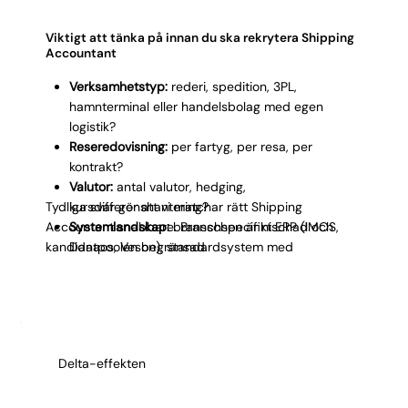
Viktigt att tänka på innan du ska rekrytera Shipping
Accountant
Verksamhetstyp:
rederi, spedition, 3PL,
hamnterminal eller handelsbolag med egen
logistik?
Reseredovisning:
per fartyg, per resa, per
kontrakt?
Valutor:
antal valutor, hedging,
Tydliga svar gör att vi matchar rätt Shipping
kursdifferenshantering?
Accountant snabbare. Branschen är nischad och
Systemlandskap:
branschspecifikt ERP (IMOS,
kandidatpoolen begränsad.
Danaos, Veson), standardsystem med
anpassning?
Transaktionsvolym:
antal resor, hamnanlopp,
leverantörsfakturor per månad?
Rapporteringskrav:
K3, IFRS (särskilt IFRS 15 och
16), koncernrapportering?
Delta-effekten
30/60/90-plan:
exempelvis voyage-rapportering
igång, avstämning av hamnkostnader, första
perioden stängd.