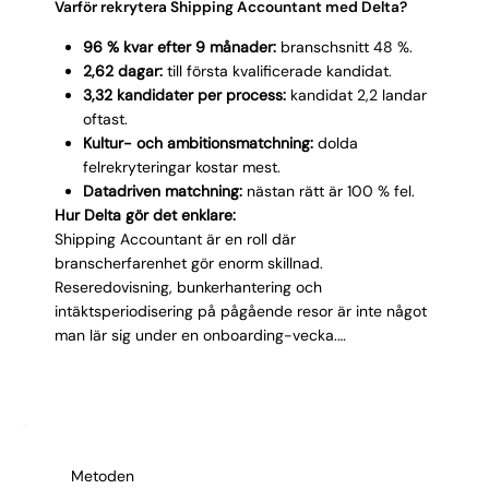
Varför rekrytera Shipping Accountant med Delta?
96 % kvar efter 9 månader:
branschsnitt 48 %.
2,62 dagar:
till första kvalificerade kandidat.
3,32 kandidater per process:
kandidat 2,2 landar
oftast.
Kultur- och ambitionsmatchning:
dolda
felrekryteringar kostar mest.
Datadriven matchning:
nästan rätt är 100 % fel.
Hur Delta gör det enklare:
Shipping Accountant är en roll där
branscherfarenhet gör enorm skillnad.
Reseredovisning, bunkerhantering och
intäktsperiodisering på pågående resor är inte något
man lär sig under en onboarding-vecka.
Kandidatpoolen i Stockholm är begränsad och de
bästa sitter ofta kvar hos arbetsgivare inom sjöfart
och spedition. Vi identifierar dem genom vårt nätverk
av 30 000+ ekonomer, verifierar branscherfarenhet
och systemvana och säkerställer att
Metoden
redovisningsdjup och kulturfit stämmer innan