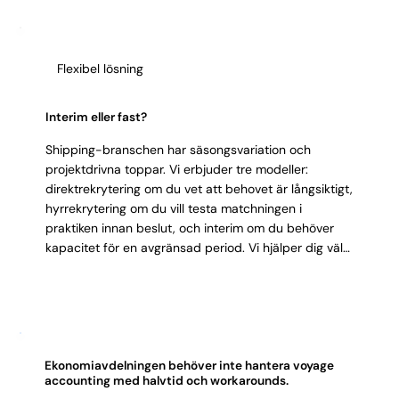
branschens logik parallellt med att leverera.
högt tempo och korta deadlines.
Kommunikativ:
samarbetar med agenter, hamnar
och operativ avdelning på engelska och svenska.
Flexibel lösning
Integritet:
hanterar stora belopp och känslig
avtalsinformation med ansvar.
Interim eller fast?
Shipping-branschen har säsongsvariation och
projektdrivna toppar. Vi erbjuder tre modeller:
direktrekrytering om du vet att behovet är långsiktigt,
hyrrekrytering om du vill testa matchningen i
praktiken innan beslut, och interim om du behöver
kapacitet för en avgränsad period. Vi hjälper dig välja
rätt upplägg baserat på ert affärsläge och volymer.
Ekonomiavdelningen behöver inte hantera voyage
accounting med halvtid och workarounds.