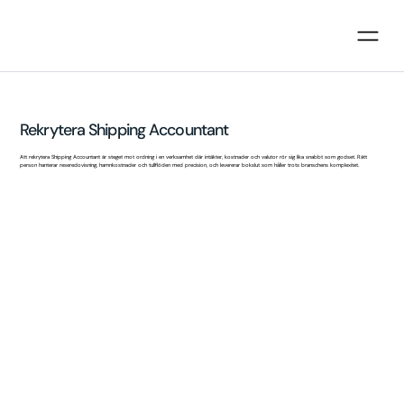
Rekrytera Shipping Accountant
Att rekrytera Shipping Accountant är steget mot ordning i en verksamhet där intäkter, kostnader och valutor rör sig lika snabbt som godset. Rätt
person hanterar reseredovisning, hamnkostnader och tullflöden med precision, och levererar bokslut som håller trots branschens komplexitet.