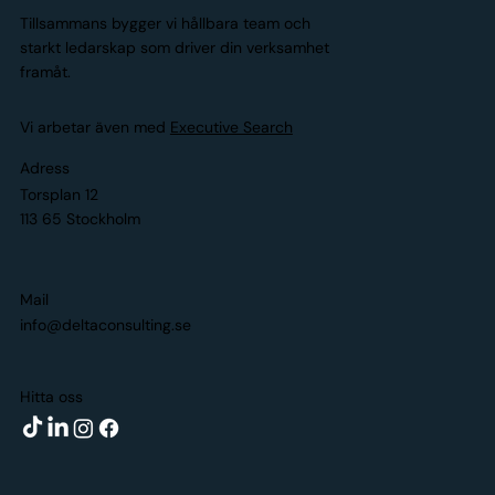
Tillsammans bygger vi hållbara team och
starkt ledarskap som driver din verksamhet
framåt.
Vi arbetar även med
Executive Search
Adress
Torsplan 12
113 65 Stockholm
Mail
info@deltaconsulting.se
Hitta oss