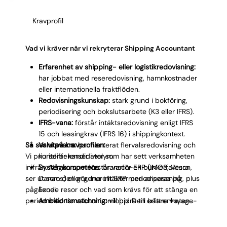
profil som rollen kräver, eller om det är en generalist
Kravprofil
som behöver lång uppkörning.
Vad vi kräver när vi rekryterar Shipping Accountant
Erfarenhet av shipping- eller logistikredovisning:
har jobbat med reseredovisning, hamnkostnader
eller internationella fraktflöden.
Redovisningskunskap:
stark grund i bokföring,
periodisering och bokslutsarbete (K3 eller IFRS).
IFRS-vana:
förstår intäktsredovisning enligt IFRS
15 och leasingkrav (IFRS 16) i shippingkontext.
Så ser vi på kravprofilen:
Valutavana:
har hanterat flervalsredovisning och
Vi prioriterar kandidater som har sett verksamheten
kursdifferenser i volym.
inifrån. Någon som förstår varför en bunkerfaktura
Systemkompetens:
bransch-ERP (IMOS, Veson,
ser ut som den gör, hur intäkter periodiseras på
Danaos) eller generellt ERP med anpassning, plus
pågående resor och vad som krävs för att stänga en
Excel.
period med tio valutor i omlopp. Den erfarenheten
Ambitionsmatchning:
vill bidra till bättre voyage-
ger en helt annan startsträcka jämfört med en
rapportering och lönsamhetsuppföljning.
generell redovisningsekonom som behöver lära sig
Kulturmatchning:
trivs i internationell miljö med