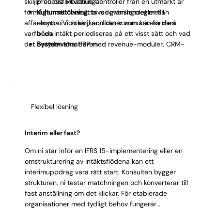
skiljer en bra Revenue Controller från en utmärkt är
processförbättringar.
förmågan att översätta redovisningsregler till
Kulturmatchning:
trivs i gränslandet mellan
affärsnytta. Vi söker kandidater som kan förklara
ekonomi och sälj, och kan kommunicera med
varför en intäkt periodiseras på ett visst sätt och vad
båda.
det betyder för affären.
Systemvana:
ERP med revenue-moduler, CRM-
koppling, Excel på avancerad nivå.
Kommunikativ:
presenterar intäktsdata så att
både CFO och säljchef förstår konsekvenserna.
Integritet:
står fast vid korrekt periodisering även
när det påverkar kortsiktiga resultat.
Flexibel lösning
Interim eller fast?
Om ni står inför en IFRS 15-implementering eller en
omstrukturering av intäktsflödena kan ett
interimuppdrag vara rätt start. Konsulten bygger
strukturen, ni testar matchningen och konverterar till
fast anställning om det klickar. För etablerade
organisationer med tydligt behov fungerar
direktrekrytering bäst. Vi hjälper er välja.