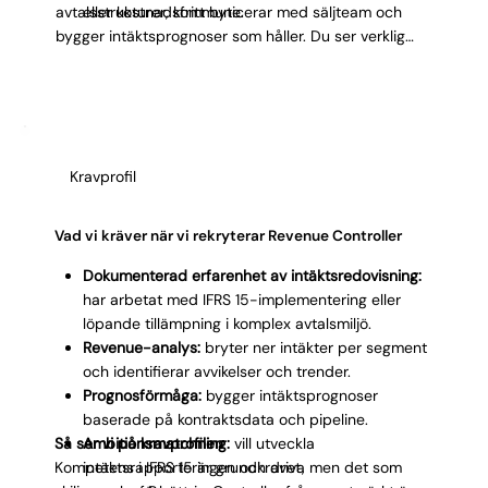
avtalsstrukturer, kommunicerar med säljteam och
eller kostnadsfritt byte.
bygger intäktsprognoser som håller. Du ser verklig
leverans i era intäktsflöden innan kontraktet låses.
Kravprofil
Vad vi kräver när vi rekryterar Revenue Controller
Dokumenterad erfarenhet av intäktsredovisning:
har arbetat med IFRS 15-implementering eller
löpande tillämpning i komplex avtalsmiljö.
Revenue-analys:
bryter ner intäkter per segment
och identifierar avvikelser och trender.
Prognosförmåga:
bygger intäktsprognoser
baserade på kontraktsdata och pipeline.
Så ser vi på kravprofilen
Ambitionsmatchning:
vill utveckla
Kompetens i IFRS 15 är grundkravet, men det som
intäktsrapporteringen och driva