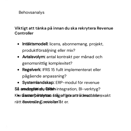
Behovsanalys
Viktigt att tänka på innan du ska rekrytera Revenue
Controller
Intäktsmodell:
licens, abonnemang, projekt,
produktförsäljning eller mix?
Avtalsvolym:
antal kontrakt per månad och
genomsnittlig komplexitet?
Regelverk:
IFRS 15 fullt implementerat eller
pågående anpassning?
Systemlandskap:
ERP-modul för revenue
Så använder du listan
recognition, CRM-integration, BI-verktyg?
Klara svar på dessa frågor gör att vi matchar exakt
Samarbetsytor:
sälj, affärsområdeschefer,
rätt Revenue Controller åt er.
controlling, revision?
KPI:er:
ARR, MRR, churn, net revenue retention,
gross margin per segment?
Karriärväg:
mot Head of Revenue eller bredare
FP&A?