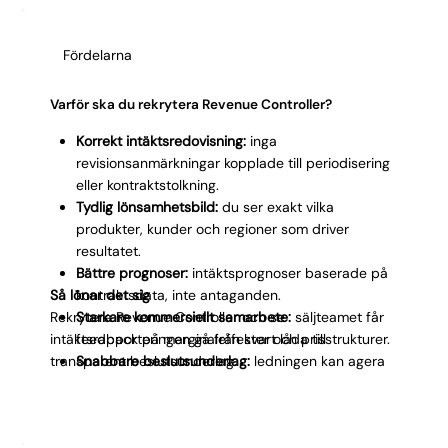
underskattar komplexiteten i intäktsredovisningen
tills revisorerna ställer frågor som ingen kan svara på.
Fördelarna
Varför ska du rekrytera Revenue Controller?
Korrekt intäktsredovisning:
inga
revisionsanmärkningar kopplade till periodisering
eller kontraktstolkning.
Tydlig lönsamhetsbild:
du ser exakt vilka
produkter, kunder och regioner som driver
resultatet.
Bättre prognoser:
intäktsprognoser baserade på
Så lönar det sig
kontraktsdata, inte antaganden.
Rekrytera Revenue Controller och se
Starkare kommersiellt samarbete:
säljteamet får
intäktsrapporteringen gå från svart låda till
feedback på marginaleffekter och prisstrukturer.
transparent beslutsunderlag.
Snabbare beslutsunderlag:
ledningen kan agera
på intäktsdata i realtid istället för att vänta på
månadsbokslutet.