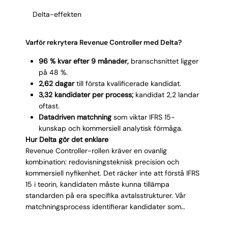
30/60/90-plan:
exempelvis kartlägga alla
Delta-effekten
intäktsströmmar, implementera IFRS 15-kontroller,
leverera första segmenterade revenue report.
Varför rekrytera Revenue Controller med Delta?
96 % kvar efter 9 månader,
branschsnittet ligger
på 48 %.
2,62 dagar
till första kvalificerade kandidat.
3,32 kandidater per process;
kandidat 2,2 landar
oftast.
Datadriven matchning
som viktar IFRS 15-
kunskap och kommersiell analytisk förmåga.
Hur Delta gör det enklare
Revenue Controller-rollen kräver en ovanlig
kombination: redovisningsteknisk precision och
kommersiell nyfikenhet. Det räcker inte att förstå IFRS
15 i teorin, kandidaten måste kunna tillämpa
standarden på era specifika avtalsstrukturer. Vår
matchningsprocess identifierar kandidater som
klarar båda sidorna. Med 2,62 dagars leveranstid får