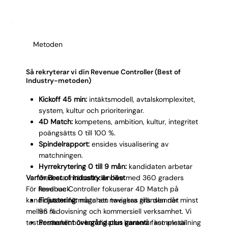
du kvalificerade profiler snabbt, och med 96 %
retention vet du att matchningen håller.
Metoden
Så rekryterar vi din Revenue Controller (Best of
Industry-metoden)
Kickoff 45 min:
intäktsmodell, avtalskomplexitet,
system, kultur och prioriteringar.
4D Match:
kompetens, ambition, kultur, integritet
poängsätts 0 till 100 %.
Spindelrapport:
ensides visualisering av
matchningen.
Hyrrekrytering 0 till 9 mån:
kandidaten arbetar
Varför Best of Industry är bäst
med era intäktsflöden live med 360 graders
För Revenue Controller fokuserar 4D Match på
feedback.
kandidatens förmåga att navigera gränslandet
Finjustering:
matchen tweakas tills den når minst
mellan redovisning och kommersiell verksamhet. Vi
96 %.
testar särskilt hur kandidaten hanterar komplexa
Permanent övergång plus garanti:
fast anställning