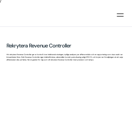
Γ
Rekrytera Revenue Controller
Att rekrytera Revenue Controller ger er kontroll över intäktsredovisningen, tydliga analyser per affärsområde och en rapportering som visar exakt var
lönsamheten finns. Rätt Revenue Controller äger intäktsflödena, säkerställer korrekt periodisering enligt IFRS 15 och bryter ner försäljningen så att varje
affärsbeslut vilar på fakta. Här är guiden för dig som vill rekrytera Revenue Controller med precision och tempo.