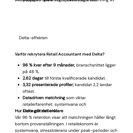
kandidaten har rätt ambitionsnivå. 30/60/90-planen
alla kanaler inom 60 dagar.
ger oss och kandidaten tydliga milstolpar att mäta
mot.
Delta-effekten
Varför rekrytera Retail Accountant med Delta?
96 % kvar efter 9 månader,
branschsnittet ligger
på 48 %.
2,62 dagar
till första kvalificerade kandidat.
3,32 presenterade profiler;
kandidat 2,2 landar
oftast.
Datadriven matchning
som viktar
retailerfarenhet, systemvana och
Hur Delta gör det enklare
säsongsförståelse.
Vår 96 % retention visar att matchningen håller långt
bortom provanställningen. I retailekonomi är
systemvana, stresstolerans under peak-perioder och