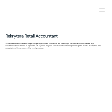
Rekrytera Retail Accountant
Att rekrytera Retail Accountant är steget som ger dig ekonomisk kontroll över hela butikskedjan. Rätt Retail Accountant hanterar höga
transaktionsvolymer, stämmer av lagervärden och bryter ner marginaler per butik, kanal och kampanj. Den här guiden visar hur du rekryterar Retail
Accountant med fart, precision och full insyn i processen.