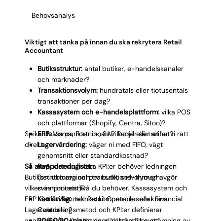
kostsamma korrigeringar. Skalbarheten i
Behovsanalys
ekonomiprocessen innebär att ni kan expandera utan
att tappa kontrollen.
Viktigt att tänka på innan du ska rekrytera Retail
Accountant
Butiksstruktur:
antal butiker, e-handelskanaler
och marknader?
Transaktionsvolym:
hundratals eller tiotusentals
transaktioner per dag?
Kassasystem och e-handelsplattform:
vilka POS
och plattformar (Shopify, Centra, Sitoo)?
Spika dessa punkter innan vi börjar så träffar vi rätt
ERP:
Visma, Fortnox, SAP Retail eller annat?
direkt.
Lagervärdering:
väger ni med FIFO, vägt
genomsnitt eller standardkostnad?
Så använder du listan
Rapportering:
vilka KPI:er behöver ledningen
Butiksstrukturen och transaktionsvolymen avgör
(bruttomarginal per butik, sell-through,
vilken senioritetsnivå du behöver. Kassasystem och
svinnprocent)?
ERP visar vilken teknisk kompetens som krävs.
Karriärväg:
mot Retail Controller eller Financial
Lagervärderingsmetod och KPI:er definierar
Controller?
analysdjupet. Karriärvägen säkerställer att
30/60/90-plan:
t.ex. självständig avstämning av