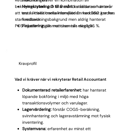
bokföringsteknik och branschförståelse som är svår
Hyrrekrytering 0 till 9 mån:
kandidaten hanterar
att testa i traditionella intervjuer. En kandidat kan ha
era faktiska transaktionsflöden med 360 graders
stark redovisningsbakgrund men aldrig hanterat
feedback.
POS-avstämningar mot tusentals dagliga
Finjustering:
tills matchen når minst 96 %.
transaktioner. Vår metod låter dig se hur kandidaten
Permanent övergång plus garanti:
fast anställning
hanterar era faktiska volymer, system och
eller kostnadsfritt byte.
säsongstoppar innan du låser avtalet.
Kravprofil
Vad vi kräver när vi rekryterar Retail Accountant
Dokumenterad retailerfarenhet:
har hanterat
löpande bokföring i miljö med höga
transaktionsvolymer och varulager.
Lagervärdering:
förstår COGS-beräkning,
svinnhantering och lageravstämning mot fysisk
inventering.
Systemvana:
erfarenhet av minst ett