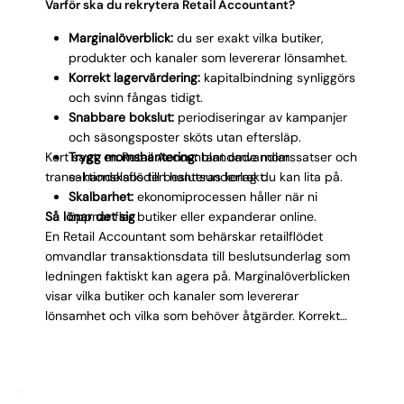
kräver erfarenhet. Omnichannel-flöden, där samma
Varför ska du rekrytera Retail Accountant?
produkt säljs i butik, online och via marknadsplatser,
Marginalöverblick:
du ser exakt vilka butiker,
gör avstämningsarbetet ytterligare mer komplext.
produkter och kanaler som levererar lönsamhet.
Varje kanal har sina betalningsflöden, returrutiner och
Korrekt lagervärdering:
kapitalbindning synliggörs
marginalprofiler.
och svinn fångas tidigt.
Snabbare bokslut:
periodiseringar av kampanjer
och säsongsposter sköts utan eftersläp.
Kort sagt: en Retail Accountant omvandlar
Trygg momshantering:
blandade momssatser och
transaktionskaos till beslutsunderlag du kan lita på.
e-handelsflöden hanteras korrekt.
Skalbarhet:
ekonomiprocessen håller när ni
Så lönar det sig
öppnar fler butiker eller expanderar online.
En Retail Accountant som behärskar retailflödet
omvandlar transaktionsdata till beslutsunderlag som
ledningen faktiskt kan agera på. Marginalöverblicken
visar vilka butiker och kanaler som levererar
lönsamhet och vilka som behöver åtgärder. Korrekt
lagervärdering frigör bundet kapital och minskar
svinn. Snabbare bokslut ger ledningen aktuell
ekonomisk information istället för eftersläpande
siffror. Trygg momshantering minskar risken för