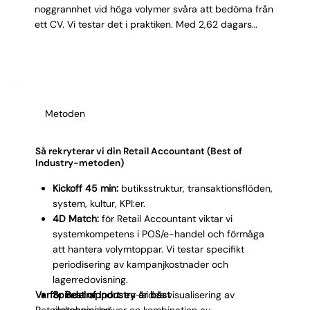
Γ
noggrannhet vid höga volymer svåra att bedöma från
ett CV. Vi testar det i praktiken. Med 2,62 dagars
leveranstid får du kandidater medan behovet
fortfarande är akut, inte när säsongen redan
passerat. Våra 3,32 kandidater per process innebär
att du väljer mellan kvalificerade profiler, inte sorterar
bort okvalificerade.
Metoden
Så rekryterar vi din Retail Accountant (Best of
Industry-metoden)
Kickoff 45 min:
butiksstruktur, transaktionsflöden,
system, kultur, KPI:er.
4D Match:
för Retail Accountant viktar vi
systemkompetens i POS/e-handel och förmåga
att hantera volymtoppar. Vi testar specifikt
periodisering av kampanjkostnader och
lagerredovisning.
Varför Best of Industry är bäst
Spindelrapport:
en-sides visualisering av
Retailekonomi kräver en kombination av
matchningen.