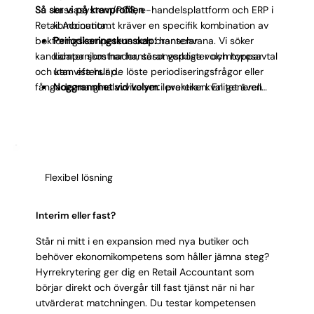
Så ser vi på kravprofilen
kassasystem/POS, e-handelsplattform och ERP i
Retail Accountant kräver en specifik kombination av
kombination.
bokföringskompetens och branschvana. Vi söker
Periodiseringskunskap:
hanterar
kandidater som har hanterat verkliga volymtoppar
kampanjkostnader, säsongsposter och hyresavtal
och kan visa hur de löste periodiseringsfrågor eller
utan eftersläp.
fångade marginalavvikelser i praktiken. En generell
Noggrannhet vid volym:
levererar kvalitet även
redovisningsekonom kan bokföra, men retailflödet
under julhandel, Black Friday och reasäsonger.
med returer, svinn, kampanjkostnader och flera
Momskunskap:
hanterar blandade momssatser,
försäljningskanaler kräver erfarenhet som inte går att
EU-handel och tredjelandsförsäljning.
simulera på ett prov.
Ambitionsmatchning:
vill utvecklas inom retail
finance, inte bara klara av det.
Flexibel lösning
Kulturmatchning:
trivs i tempot och dynamiken
som präglar detaljhandel.
Interim eller fast?
Står ni mitt i en expansion med nya butiker och
behöver ekonomikompetens som håller jämna steg?
Hyrrekrytering ger dig en Retail Accountant som
börjar direkt och övergår till fast tjänst när ni har
utvärderat matchningen. Du testar kompetensen