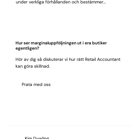
under verkliga förhållanden och bestämmer
anställningsform när båda parter är redo.
Hur ser marginaluppföljningen ut i era butiker
egentligen?
Hör av dig så diskuterar vi hur rätt Retail Accountant
kan göra skillnad.
Prata med oss
Kim Dywling