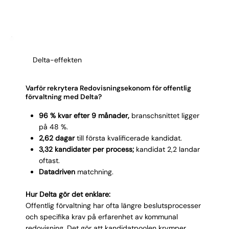
Teamstorlek visar om kandidaten behöver vara
till?
specialist eller generalist. Har du svaren klara kan vi
30/60/90-plan:
vilka perioder ska stängas först,
matcha rätt redovisningsekonom för din förvaltning
vilka avstämningar prioriteras?
direkt.
Delta-effekten
Varför rekrytera Redovisningsekonom för offentlig
förvaltning med Delta?
96 % kvar efter 9 månader,
branschsnittet ligger
på 48 %.
2,62 dagar
till första kvalificerade kandidat.
3,32 kandidater per process;
kandidat 2,2 landar
oftast.
Datadriven
matchning.
Hur Delta gör det enklare:
Offentlig förvaltning har ofta längre beslutsprocesser
och specifika krav på erfarenhet av kommunal
redovisning. Det gör att kandidatpoolen krymper