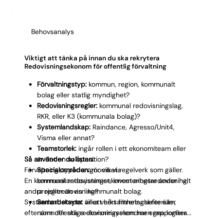
redovisningsekonom tidigt undviker du den kedjan.
Du får en person som håller den dagliga
redovisningen igång, stöttar vid bokslut och bygger
Behovsanalys
rutiner som håller över tid. Det ger stabilitet i hela
ekonomifunktionen.
Viktigt att tänka på innan du ska rekrytera
Redovisningsekonom för offentlig förvaltning
Förvaltningstyp:
kommun, region, kommunalt
bolag eller statlig myndighet?
Redovisningsregler:
kommunal redovisningslag,
RKR, eller K3 (kommunala bolag)?
Systemlandskap:
Raindance, Agresso/Unit4,
Visma eller annat?
Teamstorlek:
ingår rollen i ett ekonomiteam eller
Så använder du listan:
är det en soloposition?
Förvaltningstypen avgör vilket regelverk som gäller.
Specialområden:
moms via
En kommunal redovisningsekonom arbetar under helt
kommunkontosystemet, investeringsredovisning,
andra regler än en i kommunalt bolag.
projektredovisning?
Systemlandskapet är ett hårt filtreringskriterium,
Samarbetsyta:
vilka verksamhetschefer eller
eftersom offentliga ekonomisystem har egna logiker.
nämnder ska redovisningsekonomen rapportera