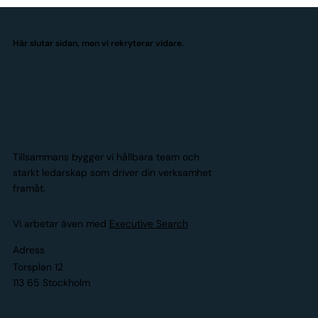
Här slutar sidan, men vi rekryterar vidare.
Tillsammans bygger vi hållbara team och
starkt ledarskap som driver din verksamhet
framåt.
Vi arbetar även med
Executive Search
Adress
Torsplan 12
113 65 Stockholm