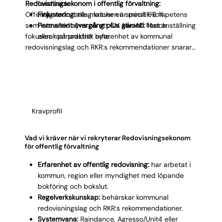
Redovisningsekonom i offentlig förvaltning:
feedback.
Offentlig redovisning kräver en specifik kompetens
Finjustering:
tills matchen är minst 96 %.
som inte alltid syns på ett CV. Vår 4D Match
Permanent övergång plus garanti:
fast anställning
fokuserar på praktisk erfarenhet av kommunal
eller kostnadsfritt byte.
redovisningslag och RKR:s rekommendationer snarare
än generell bokföringsvana. Vi testar kandidatens
förmåga att hantera anslagsredovisning,
kommunkontosystemet och samarbete med
verksamhetschefer utan ekonomibakgrund.
Spindelrapporten gör det tydligt hur kandidaten
Kravprofil
matchar er förvaltnings specifika behov. Under
hyrrekryteringsperioden ser du hur kandidaten
hanterar en verklig bokslutsperiod innan du fattar
Vad vi kräver när vi rekryterar Redovisningsekonom
långsiktigt beslut.
för offentlig förvaltning
Erfarenhet av offentlig redovisning:
har arbetat i
kommun, region eller myndighet med löpande
bokföring och bokslut.
Regelverkskunskap:
behärskar kommunal
redovisningslag och RKR:s rekommendationer.
Systemvana:
Raindance, Agresso/Unit4 eller