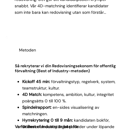
Γ
snabbt. Vår 4D-matchning identifierar kandidater
som inte bara kan redovisning utan som förstår
offentlig sektors tempo, samarbetskultur och
politiska styrning. Med 96 % träffsäkerhet minskar
risken för en felrekrytering som kostar tid, resurser
och försenade bokslut. Vi presenterar 3,32
kandidater i snitt, varav kandidat 2,2 oftast blir
Metoden
tillsatt. Du slipper tidskrävande processer med för
många profiler.
Så rekryterar vi din Redovisningsekonom för offentlig
förvaltning (Best of Industry-metoden)
Kickoff 45 min:
förvaltningstyp, regelverk, system,
teamstruktur, kultur.
4D Match:
kompetens, ambition, kultur, integritet
poängsätts 0 till 100 %.
Spindelrapport:
en-sides visualisering av
matchningen.
Hyrrekrytering 0 till 9 mån:
kandidaten bokför,
Varför Best of Industry är bäst för
stämmer av och stänger perioder under löpande