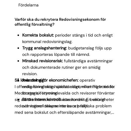
Fördelarna
med verksamhetschefer som inte har
ekonomibakgrund, vilket ställer krav på pedagogisk
förmåga.
Varför ska du rekrytera Redovisningsekonom för
offentlig förvaltning?
Korrekta bokslut:
perioder stängs i tid och enligt
kommunal redovisningslag.
Trygg anslagshantering:
budgetanslag följs upp
och rapporteras löpande till nämnd.
Minskad revisionsrisk:
fullständiga avstämningar
och dokumenterade rutiner ger en smidig
revision.
Så lönar det sig:
Avlastning för ekonomichefen:
operativ
I offentlig förvaltning handlar ekonomi om förtroende.
redovisning sköts självständigt, vilket frigör tid för
Medborgare, förtroendevalda och revisorer förväntar
strategisk styrning.
sig att skattemedel redovisas korrekt. En vakant
Bättre intern kontroll:
attestordning, behörigheter
redovisningsroll skapar inte bara praktiska problem
och rutiner dokumenteras och följs.
med sena bokslut och eftersläpande avstämningar,
utan urholkar tilliten till förvaltningens ekonomiska
styrning. Genom att rekrytera rätt