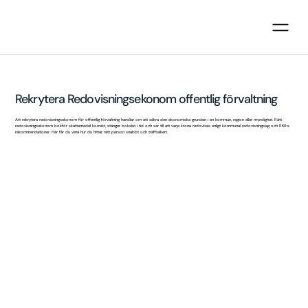
Rekrytera Redovisningsekonom offentlig förvaltning
Att rekrytera redovisningsekonom för offentlig förvaltning handlar om att säkra den ekonomiska grunden i en kommun, region eller myndighet. Rätt
redovisningsekonom bokför skattemedel korrekt, stänger bokslut i tid och ser till att varje krona redovisas enligt kommunal redovisningslag och RKR:s
rekommendationer. Här får du veta hur du hittar rätt person snabbt och träffsäkert.