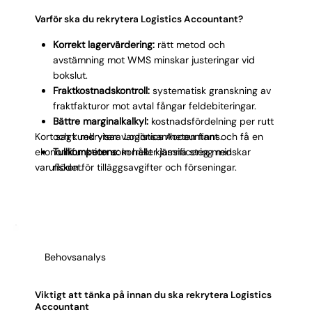
exempelvis e-handel med kampanjperioder, kan
lagervärdet svänga med miljontals kronor under en
Varför ska du rekrytera Logistics Accountant?
enskild månad. Rollen är särskilt viktig i e-
Korrekt lagervärdering:
rätt metod och
handelslogistik, tillverkning med distribution och 3PL-
avstämning mot WMS minskar justeringar vid
bolag där marginalerna ofta ligger på enstaka
bokslut.
procent.
Fraktkostnadskontroll:
systematisk granskning av
fraktfakturor mot avtal fångar feldebiteringar.
Bättre marginalkalkyl:
kostnadsfördelning per rutt
Kort sagt: rekrytera Logistics Accountant och få en
och kund visar var lönsamheten finns.
ekonomifunktion som håller jämna steg med
Tullkompetens:
korrekt klassificering minskar
varuflödet.
risken för tilläggsavgifter och förseningar.
Snabbare månadsrapport:
controller och
ekonomichef får logistikspecifika nyckeltal utan
fördröjning.
Starkare leverantörskontroll:
systematisk
uppföljning av fraktavtal säkerställer att avtalade
Behovsanalys
villkor gäller.
Viktigt att tänka på innan du ska rekrytera Logistics
Accountant