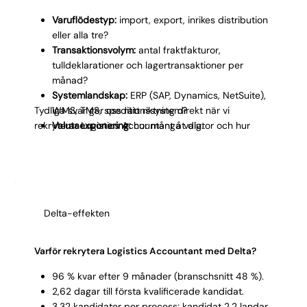
Varuflödestyp:
import, export, inrikes distribution
eller alla tre?
Transaktionsvolym:
antal fraktfakturor,
tulldeklarationer och lagertransaktioner per
månad?
Systemlandskap:
ERP (SAP, Dynamics, NetSuite),
Tydliga svar ger oss rätt riktning direkt när vi
WMS, TMS, speditionssystem?
rekryterar Logistics Accountant åt dig.
Valutaexponering:
hur många valutor och hur
hanteras kursdifferenser?
Tullkomplexitet:
EU-intern handel,
tredjelandsimport, ursprungsintyg?
Rapporteringskrav:
kostnadsfördelning per kund,
rutt, affärsenhet?
Delta-effekten
Karriärväg:
mot controller inom logistik eller
specialist på supply chain-redovisning?
30/60/90-plan:
ex. avstämning lager mot WMS,
Varför rekrytera Logistics Accountant med Delta?
fraktkostnadsanalys, tullrutin.
Samarbetsytor:
hur arbetar Logistics Accountant
96 % kvar efter 9 månader (branschsnitt 48 %).
med inköp, lager och controller?
2,62 dagar till första kvalificerade kandidat.
3,32 kandidater per process; kandidat 2,2 landar