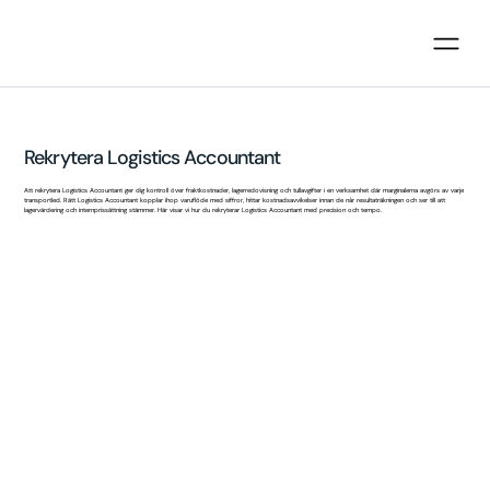
Rekrytera Logistics Accountant
Att rekrytera Logistics Accountant ger dig kontroll över fraktkostnader, lagerredovisning och tullavgifter i en verksamhet där marginalerna avgörs av varje
transportled. Rätt Logistics Accountant kopplar ihop varuflöde med siffror, hittar kostnadsavvikelser innan de når resultaträkningen och ser till att
lagervärdering och internprissättning stämmer. Här visar vi hur du rekryterar Logistics Accountant med precision och tempo.