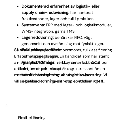
Dokumenterad erfarenhet av logistik- eller
supply chain-redovisning:
har hanterat
fraktkostnader, lager och tull i praktiken.
Systemvana:
ERP med lager- och logistikmoduler,
WMS-integration, gärna TMS.
Lagerredovisning:
behärskar FIFO, vägt
genomsnitt och avstämning mot fysiskt lager.
Så ser vi på kravprofilen:
Tullkunskap:
förstår importmoms, tullklassificering
Erfarenhet väger tyngst. En kandidat som har stämt
och ursprungsregler.
av lager mot WMS i en verksamhet med 5 000
Analytisk förmåga:
kan bryta ner kostnader per
artikelnummer per månad är mer intressant än en
rutt, kund och transportslag.
med rätt utbildning men utan logistikexponering. Vi
Ambitionsmatchning:
vill utvecklas inom
vill se bevisad förmåga att koppla redovisning till
logistikredovisning eller mot controller-rollen.
varuflöde.
Kulturmatchning:
fungerar i tempodrivna miljöer
med höga transaktionsvolymer.
Noggrannhet:
nolltolerans mot felaktiga
lagervärden och fraktbokningar.
Flexibel lösning