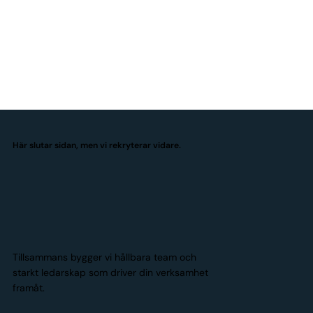
Här slutar sidan, men vi rekryterar vidare.
Tillsammans bygger vi hållbara team och
starkt ledarskap som driver din verksamhet
framåt.