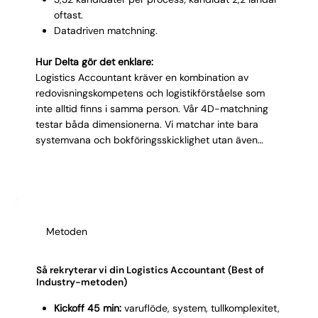
oftast.
Datadriven matchning.
Hur Delta gör det enklare:
Logistics Accountant kräver en kombination av
redovisningskompetens och logistikförståelse som
inte alltid finns i samma person. Vår 4D-matchning
testar båda dimensionerna. Vi matchar inte bara
systemvana och bokföringsskicklighet utan även
förståelse för varuflöden, fraktzoner och
tullprocesser. Det innebär att kandidaterna vi
presenterar kan läsa en fraktfaktura lika obehindrat
som en balansräkning. Med 2,62 dagars
leveranshastighet tappar du inte tempo i en funktion
Metoden
där varje försenad avstämning kostar pengar.
Så rekryterar vi din Logistics Accountant (Best of
Industry-metoden)
Kickoff 45 min:
varuflöde, system, tullkomplexitet,