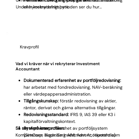
Under hyrrekryteringsperioden ser du hur
eller kostnadsfritt byte.
kandidaten presterar under verkliga
marknadsförhållanden och rapporteringstoppar. Det
ger en trygghet som ingen traditionell intervjuprocess
kan leverera.
Kravprofil
Vad vi kräver när vi rekryterar Investment
Accountant
Dokumenterad erfarenhet av portföljredovisning:
har arbetat med fondredovisning, NAV-beräkning
eller värdepappersadministration.
Tillgångskunskap:
förstår redovisning av aktier,
räntor, derivat och gärna alternativa tillgångar.
Redovisningsstandard:
IFRS 9, IAS 39 eller K3 i
kapitalförvaltningskontext.
Så ser vi på kravprofilen:
Systemvana:
erfarenhet av portföljsystem
Kompetensen avgör. En Investment Accountant som
(SimCorp, Bloomberg AIM, Advent, Hiportfolio)