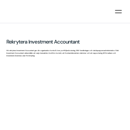
Rekrytera Investment Accountant
Att rekrytera Investment Accountant ger din organisation kontroll över portföljredovisning, NAV-beräkningar och värdepappersadministration. Rätt
Investment Accountant säkerställer att varje transaktion bokförs korrekt, att fondandelsvärden stämmer och att rapportering till förvaltare och
investerare levereras utan fördröjning.