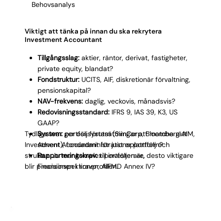
Behovsanalys
Viktigt att tänka på innan du ska rekrytera
Investment Accountant
Tillgångsslag:
aktier, räntor, derivat, fastigheter,
private equity, blandat?
Fondstruktur:
UCITS, AIF, diskretionär förvaltning,
pensionskapital?
NAV-frekvens:
daglig, veckovis, månadsvis?
Redovisningsstandard:
IFRS 9, IAS 39, K3, US
GAAP?
Tydliga svar ger oss förutsättningar att matcha rätt
System:
portföljsystem (SimCorp, Bloomberg AIM,
Investment Accountant för just er portfölj och
Advent), fondadministrationsplattform?
struktur. Ju mer komplex portföljen är, desto viktigare
Rapporteringskrav:
till investerare,
blir precisionen i kravprofilen.
Finansinspektionen, AIFMD Annex IV?
Karriärväg:
mot senior Investment Accountant,
Fund Controller eller Head of Fund Accounting?
30/60/90-plan:
kommande
rapporteringsperioder och NAV-deadlines.