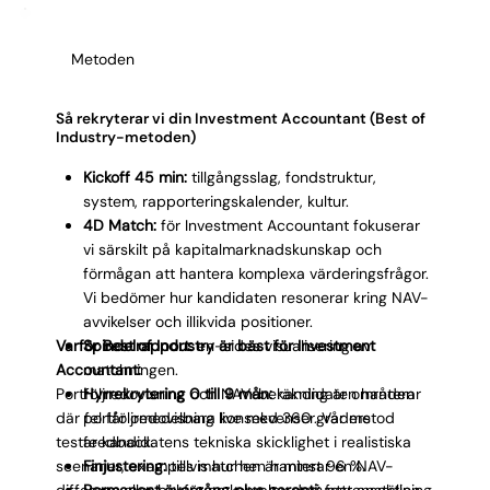
Γ
Vår erfarenhet av rekrytering inom kapitalförvaltning
innebär att vi vet vilka frågor som avslöjar om
Metoden
kandidaten har genuin portföljredovisningsvana eller
bara ytlig exponering.
Så rekryterar vi din Investment Accountant (Best of
Industry-metoden)
Kickoff 45 min:
tillgångsslag, fondstruktur,
system, rapporteringskalender, kultur.
4D Match:
för Investment Accountant fokuserar
vi särskilt på kapitalmarknadskunskap och
förmågan att hantera komplexa värderingsfrågor.
Vi bedömer hur kandidaten resonerar kring NAV-
avvikelser och illikvida positioner.
Varför Best of Industry är bäst för Investment
Spindelrapport:
en-sides visualisering av
Accountant:
matchningen.
Portföljredovisning och NAV-beräkning är områden
Hyrrekrytering 0 till 9 mån:
kandidaten hanterar
där fel får omedelbara konsekvenser. Vår metod
portföljredovisning live med 360 graders
testar kandidatens tekniska skicklighet i realistiska
feedback.
scenarier, exempelvis hur hen hanterar en NAV-
Finjustering:
tills matchen är minst 96 %.
differens eller bokför en komplex derivattransaktion.
Permanent övergång plus garanti:
fast anställning