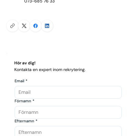
073-685 76 33
Hör av dig!
Kontakta en expert inom rekrytering.
Email
*
Förnamn
*
Efternamn
*