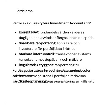
fond- och kapitalförvaltningsbranschen
koncentreras.
Fördelarna
Varför ska du rekrytera Investment Accountant?
Korrekt NAV:
fondandelsvärden valideras
dagligen och avvikelser fångas innan de sprids.
Snabbare rapportering:
förvaltare och
investerare får portföljdata i rätt tid.
Starkare internkontroll:
transaktioner avstäms
konsekvent mot depåbank och mäklare.
Regulatorisk trygghet:
rapportering till
Kort sagt: rekrytera Investment Accountant och
Finansinspektionen och investerare uppfyller
säkerställ att varje krona i portföljen redovisas,
formatkrav.
värderas och rapporteras korrekt.
Skatteoptimering:
korrekt hantering av källskatt
och kupongskatt minskar onödiga kostnader.