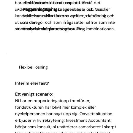
bara bokför transaktioner utan att förstå det
eller fondadministrationsplattform.
underliggande tillgångsslaget skapar risk. Vi söker
Avstämningsvana:
kan identifiera och lösa
kandidater som kan förklara varför en värdering ser
avvikelser mellan interna system, depåbank och
ut som den gör och som ifrågasätter siffror som inte
mäklare.
stämmer med marknadslogiken. Den kombinationen
Analytisk skärpa:
resonerar kring
av redovisningsdisciplin och
värderingsprinciper och förstår effekten av
kapitalmarknadsförståelse skiljer bra kandidater från
redovisningsval.
riktigt starka.
Kommunikation:
rapporterar tydligt till förvaltare
och externa parter.
Integritet:
hanterar kurspåverkande information
Flexibel lösning
med omdöme och diskretion.
Interim eller fast?
Ett vanligt scenario:
Ni har en rapporteringstopp framför er,
fondstrukturen har blivit mer komplex eller
nyckelpersonen har sagt upp sig. Oavsett situation
erbjuder vi hyrrekrytering: Investment Accountant
börjar som konsult, ni utvärderar samarbetet i skarpt