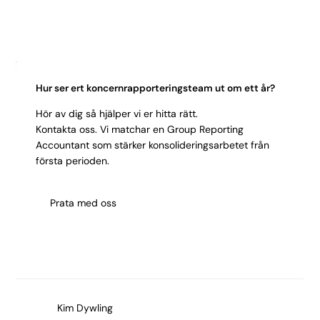
övergår konsulten till fast anställning, utan omstart
eller upphandling.
Hur ser ert koncernrapporteringsteam ut om ett år?
Hör av dig så hjälper vi er hitta rätt.
Kontakta oss. Vi matchar en Group Reporting
Accountant som stärker konsolideringsarbetet från
första perioden.
Prata med oss
Kim Dywling