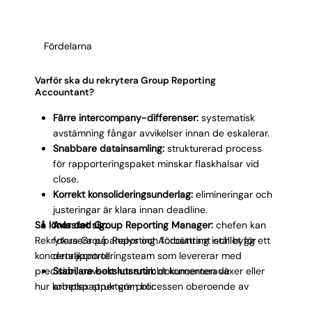
kombinerar teknisk noggrannhet med förmåga att
samarbeta med dotterbolag i olika länder och
tidszoner. Många koncerner upptäcker att rollen är
Fördelarna
svårare att fylla än förväntat eftersom
kandidatpoolen med konsolideringserfarenhet är
begränsad.
Varför ska du rekrytera Group Reporting
Accountant?
Färre intercompany-differenser:
systematisk
avstämning fångar avvikelser innan de eskalerar.
Snabbare datainsamling:
strukturerad process
för rapporteringspaket minskar flaskhalsar vid
close.
Korrekt konsolideringsunderlag:
elimineringar och
justeringar är klara innan deadline.
Så lönar det sig:
Avlastad Group Reporting Manager:
chefen kan
Rekrytera Group Reporting Accountant och bygg ett
fokusera på analys och förbättring istället för
koncernrapporteringsteam som levererar med
detaljkontroll.
precision, oavsett hur snabbt koncernen växer eller
Stabilare bokslutsrutin:
dokumenterade
hur komplex strukturen blir.
arbetspapper gör processen oberoende av
enskilda personer.