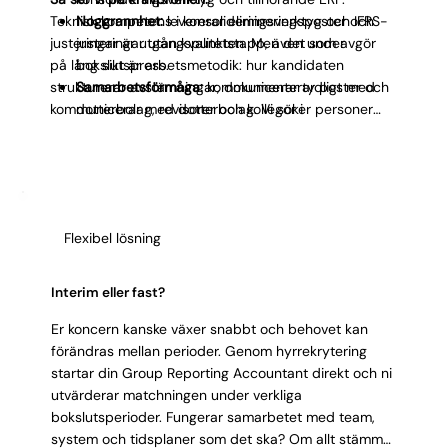
Teknisk kompetens i konsolideringsverktyg och IFRS-
Noggrannhet:
levererar elimineringsposter och
justeringar är utgångspunkten. Men det som avgör
justeringar utan kvalitetstapp, även under
på lång sikt är arbetsmetodik: hur kandidaten
bokslutspress.
strukturerar avstämningar, dokumenterar poster och
Samarbetsförmåga:
kommunicerar tydligt med
kommunicerar med dotterbolag. Vi söker personer
dotterbolag, revisorer och kollegor i
som förstår varför varje eliminering behövs och vad
rapporteringsteamet.
den påverkar i det färdiga koncernbokslutet, inte
Strukturerad:
dokumenterar arbetspapper och
bara utför den mekaniskt.
processer så att arbetet är spårbart och
reviderbart.
Ambitionsmatchning:
vill fördjupa sig i
Flexibel lösning
koncernredovisning och växa i rollen.
Integritet:
hanterar finansiell data korrekt och
flaggar oklarheter direkt.
Interim eller fast?
Er koncern kanske växer snabbt och behovet kan
förändras mellan perioder. Genom hyrrekrytering
startar din Group Reporting Accountant direkt och ni
utvärderar matchningen under verkliga
bokslutsperioder. Fungerar samarbetet med team,
system och tidsplaner som det ska? Om allt stämmer