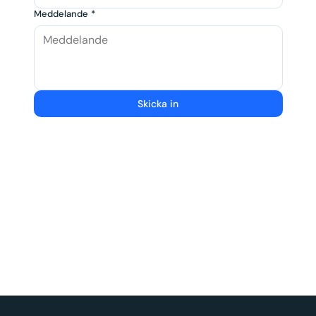
Meddelande
*
Skicka in