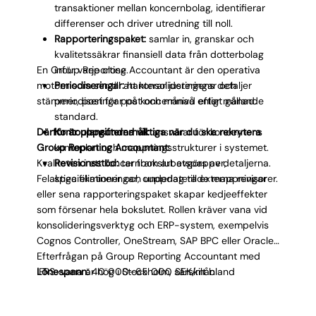
transaktioner mellan koncernbolag, identifierar
differenser och driver utredning till noll.
Rapporteringspaket:
samlar in, granskar och
kvalitetssäkrar finansiell data från dotterbolag
En Group Reporting Accountant är den operativa
inför varje close.
motorn som ser till att konsolideringens detaljer
Periodiseringar:
hanterar justeringar och
stämmer, post för post och månad efter månad.
periodiseringar på koncernnivå enligt gällande
standard.
Därför är uppgifterna viktiga när du ska rekrytera
Kontoplansunderhåll:
ansvarar för koncernens
Group Reporting Accountant:
kontoplan och mappningsstrukturer i systemet.
Kvaliteten i ett koncernbokslut avgörs av detaljerna.
Revisionsstöd:
tar fram arbetspapper,
Felaktiga elimineringar, ouppdaterade mappningar
specifikationer och underlag till externa revisorer.
eller sena rapporteringspaket skapar kedjeeffekter
som försenar hela bokslutet. Rollen kräver vana vid
konsolideringsverktyg och ERP-system, exempelvis
Cognos Controller, OneStream, SAP BPC eller Oracle.
Efterfrågan på Group Reporting Accountant med
IFRS-vana är hög i Stockholm, särskilt bland
Lönespann:
40 000–65 000 SEK/mån
koncerner i tillväxtfas som adderar nya enheter.
Utmaningen ligger i att hitta kandidater som