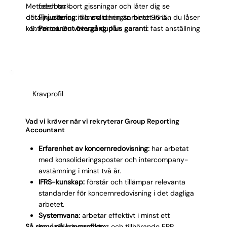
Metoden tar bort gissningar och låter dig se
feedback.
detaljkvaliteten i konsolideringsarbetet innan du låser
Finjustering:
tills matchen är minst 96 %.
kontraktet. Du vet vad du får.
Permanent övergång plus garanti:
fast anställning
eller kostnadsfritt byte.
Kravprofil
Vad vi kräver när vi rekryterar Group Reporting
Accountant
Erfarenhet av koncernredovisning:
har arbetat
med konsolideringsposter och intercompany-
avstämning i minst två år.
IFRS-kunskap:
förstår och tillämpar relevanta
standarder för koncernredovisning i det dagliga
arbetet.
Systemvana:
arbetar effektivt i minst ett
Så ser vi på kravprofilen:
konsolideringsverktyg och tillhörande ERP.