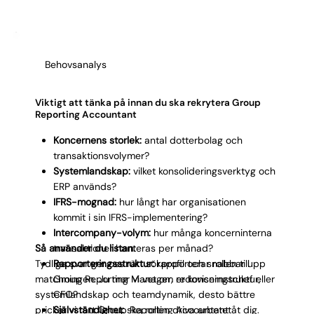
Behovsanalys
Viktigt att tänka på innan du ska rekrytera Group
Reporting Accountant
Koncernens storlek:
antal dotterbolag och
transaktionsvolymer?
Systemlandskap:
vilket konsolideringsverktyg och
ERP används?
IFRS-mognad:
hur långt har organisationen
kommit i sin IFRS-implementering?
Intercompany-volym:
hur många koncerninterna
Så använder du listan:
transaktioner hanteras per månad?
Tydliga svar ger oss rätt sökprofil och snabbar upp
Rapporteringsstruktur:
rapporterar rollen till
matchningen. Ju mer vi vet om er koncernstruktur,
Group Reporting Manager, redovisningschef eller
systemlandskap och teamdynamik, desto bättre
CFO?
prickar vi rätt Group Reporting Accountant åt dig.
Självständighet:
ska rollen driva arbetet