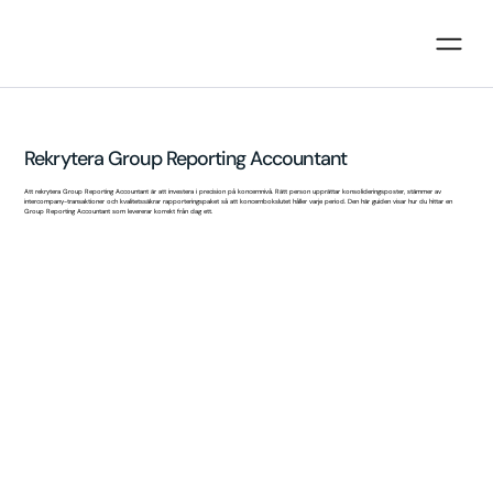
Rekrytera Group Reporting Accountant
Att rekrytera Group Reporting Accountant är att investera i precision på koncernnivå. Rätt person upprättar konsolideringsposter, stämmer av
intercompany-transaktioner och kvalitetssäkrar rapporteringspaket så att koncernbokslutet håller varje period. Den här guiden visar hur du hittar en
Group Reporting Accountant som levererar korrekt från dag ett.