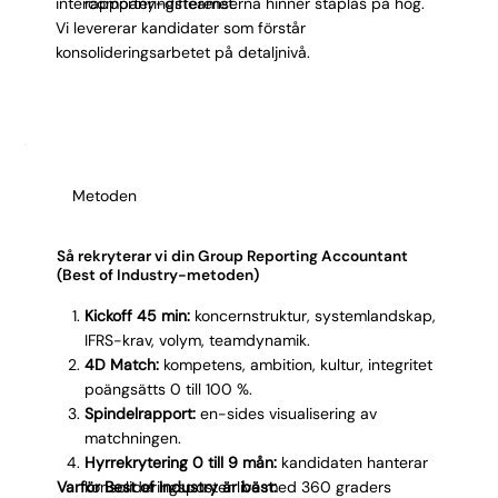
Γ
intercompany-differenserna hinner staplas på hög.
rapporteringsteamet.
Vi levererar kandidater som förstår
konsolideringsarbetet på detaljnivå.
Metoden
Så rekryterar vi din Group Reporting Accountant
(Best of Industry-metoden)
Kickoff 45 min:
koncernstruktur, systemlandskap,
IFRS-krav, volym, teamdynamik.
4D Match:
kompetens, ambition, kultur, integritet
poängsätts 0 till 100 %.
Spindelrapport:
en-sides visualisering av
matchningen.
Hyrrekrytering 0 till 9 mån:
kandidaten hanterar
Varför Best of Industry är bäst:
konsolideringsposter live med 360 graders