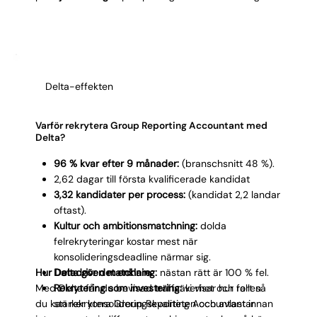
självständigt eller ingå i ett större team?
30/60/90-mål:
exempelvis ta över
intercompany-avstämning, leverera första
bokslutet, dokumentera processerna.
Delta-effekten
Varför rekrytera Group Reporting Accountant med
Delta?
96 % kvar efter 9 månader:
(branschsnitt 48 %).
2,62 dagar till första kvalificerade kandidat
3,32 kandidater per process:
(kandidat 2,2 landar
oftast).
Kultur och ambitionsmatchning:
dolda
felrekryteringar kostar mest när
konsolideringsdeadline närmar sig.
Hur Delta gör det enklare:
Datadriven matchning:
nästan rätt är 100 % fel.
Med Delta får du bevisad träffsäkerhet och fart så
Rekrytering som investering:
vi visar hur rollen
du kan rekrytera Group Reporting Accountant innan
stärker konsolideringskvaliteten och avlastar