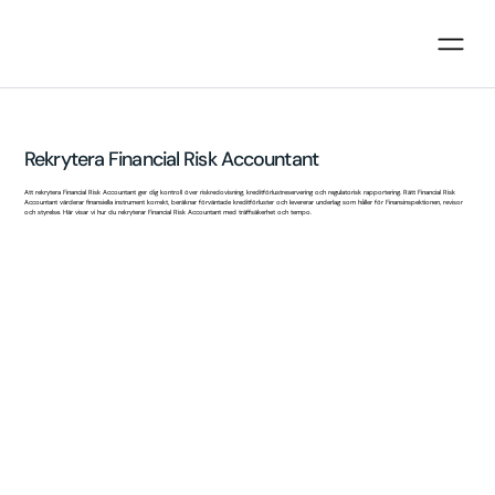
Rekrytera Financial Risk Accountant
Att rekrytera Financial Risk Accountant ger dig kontroll över riskredovisning, kreditförlustreservering och regulatorisk rapportering. Rätt Financial Risk
Accountant värderar finansiella instrument korrekt, beräknar förväntade kreditförluster och levererar underlag som håller för Finansinspektionen, revisor
och styrelse. Här visar vi hur du rekryterar Financial Risk Accountant med träffsäkerhet och tempo.