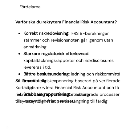
missvisande beslutsunderlag till styrelse och
Fördelarna
tillsynsmyndighet. Dessutom ökar komplexiteten i
takt med att fler tillgångsslag kräver fair value-
värdering och att tillsynsmyndigheterna ställer högre
Varför ska du rekrytera Financial Risk Accountant?
krav på transparens i riskrapporteringen.
Korrekt riskredovisning:
IFRS 9-beräkningar
stämmer och revisionsnoten går igenom utan
anmärkning.
Starkare regulatorisk efterlevnad:
kapitaltäckningsrapporter och riskdisclosures
levereras i tid.
Bättre beslutsunderlag:
ledning och riskkommitté
Så lönar det sig:
ser aktuell riskexponering baserad på verifierade
Kort sagt: rekrytera Financial Risk Accountant och få
siffror.
riskredovisning som håller för ledning,
Snabbare rapportering:
strukturerade processer
tillsynsmyndighet och revisor.
kortar tiden från periodstängning till färdig
riskrapport.
Minskad revisionsrisk:
dokumenterad värdering
av finansiella instrument klarar revisors
granskning.