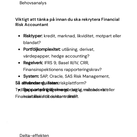
Behovsanalys
Viktigt att tänka på innan du ska rekrytera Financial
Risk Accountant
Risktyper:
kredit, marknad, likviditet, motpart eller
blandat?
Portföljkomplexitet:
utlåning, derivat,
värdepapper, hedge accounting?
Regelverk:
IFRS 9, Basel III/IV, CRR,
Finansinspektionens rapporteringskrav?
System:
SAP, Oracle, SAS Risk Management,
Så använder du listan:
Bloomberg, intern riskplattform?
Tydliga svar på frågorna gör att vi matchar rätt
Rapporteringsfrekvens:
daglig, månadsvis eller
Financial Risk Accountant direkt.
kvartalsvis till riskkommitté?
Teamstruktur:
ingår rollen i risk, finans eller en
kombinerad funktion?
Karriärväg:
specialist inom riskredovisning eller
mot bredare controller-roll?
30/60/90-plan:
exempelvis stänga första ECL-
Delta-effekten
rapporten, dokumentera värderingsrutiner,