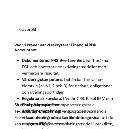
Hyrrekryteringsperioden visar om kandidaten
levererar under riktiga förhållanden, inte bara i
intervjun. Spindelrapporten visar var kandidaten står
innan du fattar beslut.
Kravprofil
Vad vi kräver när vi rekryterar Financial Risk
Accountant
Dokumenterad IFRS 9-erfarenhet:
har beräknat
ECL och hanterat nedskrivningsmodeller med
verifierbara resultat.
Värderingskompetens:
behärskar fair value-
hierarkin (nivå 1, 2 och 3) för derivat, obligationer
och utlåningsportföljer.
Regulatorisk kunskap:
förstår CRR, Basel III/IV och
Så ser vi på kravprofilen:
Finansinspektionens rapporteringskrav.
Teknisk djupkompetens är avgörande för Financial
Ambitionsmatchning:
vill fördjupas inom
Risk Accountant. Vi söker kandidater som visat att de
riskredovisning och driva förbättringar i
kan navigera IFRS 9:s nedskrivningsmodell i praktiken,
rapporteringsprocessen.