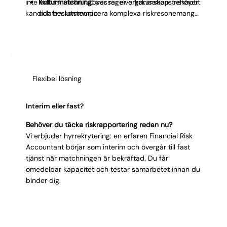
inte enbart i teori. Utöver regelverkskunskap behöver
Kulturmatchning:
passar er organisations riskaptit
kandidaten kommunicera komplexa riskresonemang
och beslutstempo.
på ett sätt som ledningen kan agera på. Ambition
Systemvana:
arbetar i SAP, Oracle, Bloomberg
och integritet avgör om rollen levererar långsiktigt.
eller specialiserade riskplattformar.
Analytisk precision:
hanterar komplexa
beräkningar med noggrannhet under tidspress.
Kommunikativ:
förklarar riskexponering och
Flexibel lösning
reserveringsbeslut så riskkommitté och revisor
förstår.
Integritet:
tar ansvar för korrekta siffror även vid
Interim eller fast?
press att justera resultat.
Behöver du täcka riskrapportering redan nu?
Vi erbjuder hyrrekrytering: en erfaren Financial Risk
Accountant börjar som interim och övergår till fast
tjänst när matchningen är bekräftad. Du får
omedelbar kapacitet och testar samarbetet innan du
binder dig.