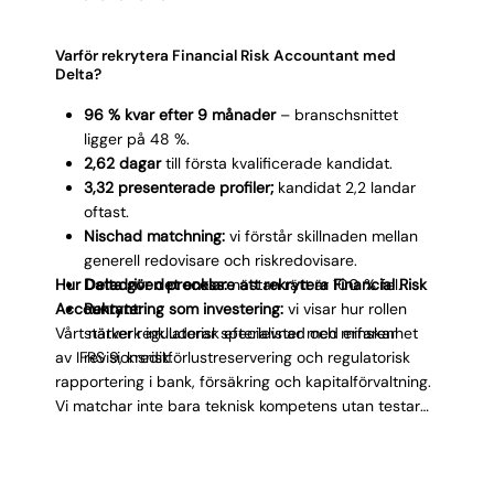
leverera kapitaltäckningsunderlag.
Varför rekrytera Financial Risk Accountant med
Delta?
96 % kvar efter 9 månader
– branschsnittet
ligger på 48 %.
2,62 dagar
till första kvalificerade kandidat.
3,32 presenterade profiler;
kandidat 2,2 landar
oftast.
Nischad matchning:
vi förstår skillnaden mellan
generell redovisare och riskredovisare.
Hur Delta gör det enklare att rekrytera Financial Risk
Datadriven process:
nästan rätt är 100 % fel.
Accountant:
Rekrytering som investering:
vi visar hur rollen
Vårt nätverk inkluderar specialister med erfarenhet
stärker regulatorisk efterlevnad och minskar
av IFRS 9, kreditförlustreservering och regulatorisk
revisionsrisk.
rapportering i bank, försäkring och kapitalförvaltning.
Vi matchar inte bara teknisk kompetens utan testar
analytisk förmåga, regelverkskunskap och förmågan
att kommunicera riskexponering till icke-specialister.
Resultatet är en kandidat som levererar korrekta