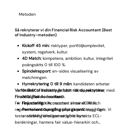
Γ
siffror och som riskkommittén litar på.
Metoden
Så rekryterar vi din Financial Risk Accountant (Best
of Industry-metoden)
Kickoff 45 min:
risktyper, portföljkomplexitet,
system, regelverk, kultur.
4D Match:
kompetens, ambition, kultur, integritet
poängsätts 0 till 100 %.
Spindelrapport:
en-sides visualisering av
matchningen.
Hyrrekrytering 0 till 9 mån:
kandidaten arbetar
Varför Best of Industry är bäst när du rekryterar
med ECL-beräkningar och riskrapporter live, med
Financial Risk Accountant:
360 graders feedback.
För Financial Risk Accountant viktar 4D Match
Finjustering:
tills matchen är minst 96 %.
regelverkskunskap och analytisk precision högre. Vi
Permanent övergång plus garanti:
trygg fast
testar särskilt förmågan att göra korrekta ECL-
anställning eller kostnadsfritt byte.
beräkningar, hantera fair value-hierarkin och
kommunicera riskexponering till ledning.