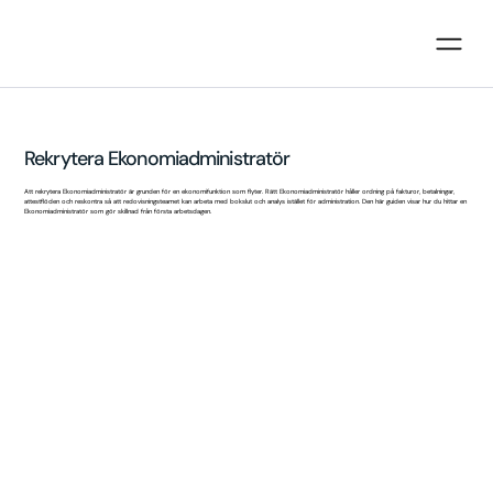
Rekrytera Ekonomiadministratör
Att rekrytera Ekonomiadministratör är grunden för en ekonomifunktion som flyter. Rätt Ekonomiadministratör håller ordning på fakturor, betalningar,
attestflöden och reskontra så att redovisningsteamet kan arbeta med bokslut och analys istället för administration. Den här guiden visar hur du hittar en
Ekonomiadministratör som gör skillnad från första arbetsdagen.