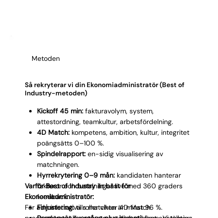
Γ
kandidater per process får du träffa ett litet antal
relevanta profiler, inte en lång lista med generella
administratörer. Resultatet: en Ekonomiadministratör
som håller flödet igång från dag ett.
Metoden
Så rekryterar vi din Ekonomiadministratör (Best of
Industry-metoden)
Kickoff 45 min:
fakturavolym, system,
attestordning, teamkultur, arbetsfördelning.
4D Match:
kompetens, ambition, kultur, integritet
poängsätts 0–100 %.
Spindelrapport:
en-sidig visualisering av
matchningen.
Hyrrekrytering 0–9 mån:
kandidaten hanterar
Varför Best of Industry är bäst för
fakturor och betalningar live med 360 graders
Ekonomiadministratör:
feedback.
För administrativa roller viktar 4D Match
Finjustering:
tills matchen är minst 96 %.
processförståelse och stresstålighet högre. Vi testar
Permanent övergång plus garanti:
fast anställning