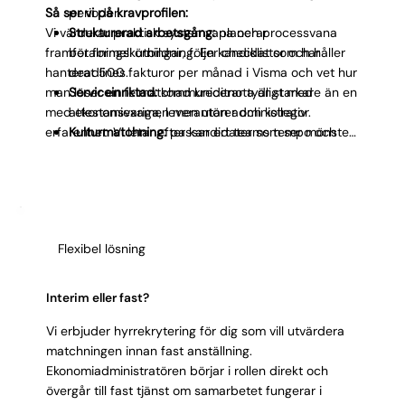
Så ser vi på kravprofilen:
perioder.
Vi värderar praktisk systemvana och processvana
Strukturerad arbetsgång:
planerar
framför formell utbildning. En kandidat som har
betalningskörningar, följer checklistor och håller
hanterat 500 fakturor per månad i Visma och vet hur
deadlines.
man löser en felmatchad kreditnota är starkare än en
Serviceinriktad:
kommunicerar tydligt med
med ekonomiexamen men utan administrativ
attestansvariga, leverantörer och kollegor.
erfarenhet. Vi letar efter kandidater som ser mönster
Kulturmatchning:
passar ert teams tempo och
i avvikelser, inte bara registrerar det som läggs
arbetssätt.
framför dem. Den inställningen skiljer en
Diskretion:
hanterar leverantörsavtal, belopp och
Ekonomiadministratör som höjer kvaliteten från en
interna processer konfidentiellt.
som bara håller igång flödet.
Förbättringsvilja:
identifierar onödiga steg i flödet
och föreslår effektiviseringar.
Flexibel lösning
Interim eller fast?
Vi erbjuder hyrrekrytering för dig som vill utvärdera
matchningen innan fast anställning.
Ekonomiadministratören börjar i rollen direkt och
övergår till fast tjänst om samarbetet fungerar i