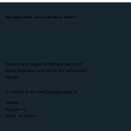
Här slutar sidan, men vi rekryterar vidare.
Tillsammans bygger vi hållbara team och
starkt ledarskap som driver din verksamhet
framåt.
Vi arbetar även med
Executive Search
Adress
Torsplan 12
113 65 Stockholm