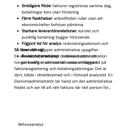
Smidigare flöde:
fakturor registreras samma dag,
betalningar körs utan försening.
Färre flaskhalsar:
attestflöden rullar utan att
ekonomichefen behöver påminna.
Starkare leverantörsrelationer:
korrekt och
punktlig betalning bygger förtroende.
Frigjord tid för analys:
redovisningsekonom och
Så lönar det sig:
controller slipper administrativa uppgifter.
En ekonomifunktion utan dedikerad administration
Revisionsberedskap:
dokumentation och
tvingar kvalificerade medarbetare att lägga tid på
arkivering är ordnad när revisorn kommer.
fakturaregistrering och betalningskörningar. Det är
dyrt, både i direktkostnad och i förlorad analystid. En
Ekonomiadministratör tar hand om det administrativa
flödet och ser till att rätt faktura når rätt person för
godkännande utan fördröjning. Resultatet är
snabbare betalningscykler, renare reskontra och ett
redovisningsteam som kan fokusera på det som
kräver ekonomisk kompetens.
Behovsanalys