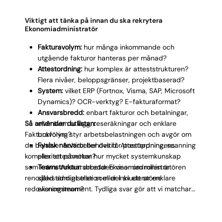
Viktigt att tänka på innan du ska rekrytera
Ekonomiadministratör
Fakturavolym:
hur många inkommande och
utgående fakturor hanteras per månad?
Attestordning:
hur komplex är atteststrukturen?
Flera nivåer, beloppsgränser, projektbaserad?
System:
vilket ERP (Fortnox, Visma, SAP, Microsoft
Dynamics)? OCR-verktyg? E-fakturaformat?
Ansvarsbredd:
enbart fakturor och betalningar,
Så använder du listan:
eller även utlägg, reseräkningar och enklare
Fakturavolym styr arbetsbelastningen och avgör om
bokföring?
du behöver heltid eller deltid. Attestordningens
Fysisk närvaro:
behövs för postöppning, scanning
komplexitet påverkar hur mycket systemkunskap
eller attestmöten?
som krävs. Ansvarsbredden visar om rollen är
Teamstruktur:
arbetar Ekonomiadministratören
renodlad administration eller inkluderar enklare
självständigt eller som del av ett större
redovisningsmoment. Tydliga svar gör att vi matchar
ekonomiteam?
rätt Ekonomiadministratör till just ert flöde.
30/60/90-mål:
t.ex. självständig
fakturaregistrering vecka 2, betalningskörning
utan stöd månad 2, full attesthantering månad 3.