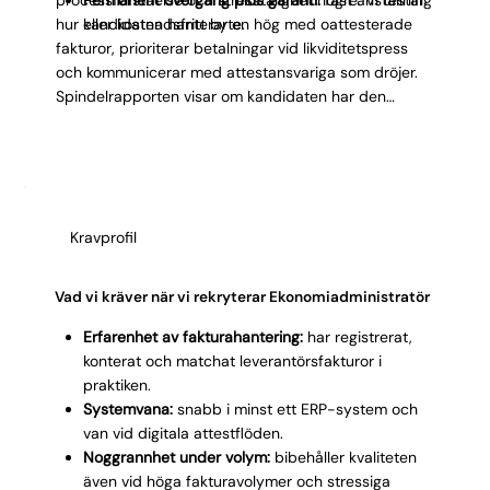
hur kandidaten hanterar en hög med oattesterade
eller kostnadsfritt byte.
fakturor, prioriterar betalningar vid likviditetspress
och kommunicerar med attestansvariga som dröjer.
Spindelrapporten visar om kandidaten har den
kombination av ordningssinne och serviceförmåga
som rollen kräver. Under hyrrekryteringsperioden ser
du om fakturor registreras korrekt, betalfiler stämmer
och flödet rullar utan påminnelser.
Kravprofil
Vad vi kräver när vi rekryterar Ekonomiadministratör
Erfarenhet av fakturahantering:
har registrerat,
konterat och matchat leverantörsfakturor i
praktiken.
Systemvana:
snabb i minst ett ERP-system och
van vid digitala attestflöden.
Noggrannhet under volym:
bibehåller kvaliteten
även vid höga fakturavolymer och stressiga