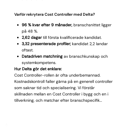
Varför rekrytera Cost Controller med Delta?
96 % kvar efter 9 månader,
branschsnittet ligger
på 48 %.
2,62 dagar
till första kvalificerade kandidat.
3,32 presenterade profiler;
kandidat 2,2 landar
oftast.
Datadriven matchning
av branschkunskap och
systemkompetens.
Hur Delta gör det enklare:
Cost Controller-rollen är ofta underbemannad.
Kostnadskontroll faller gärna på en generell controller
som saknar tid och specialisering. Vi förstår
skillnaden mellan en Cost Controller i bygg och en i
tillverkning, och matchar efter branschspecifik
erfarenhet snarare än generella controllertitlar. Vår
4D-matchning fångar operativ verklighetsförståelse,
inte bara teoretisk kalkylkompetens. Det gör att
kandidaten fungerar med produktionschefen lika bra