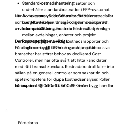
Standardkostnadshantering:
sätter och
underhåller standardkostnader i ERP-systemet.
När du rekryterar Cost Controller får du en specialist
Avvikelseanalys:
identifierar och förklarar
som ser till att varje krona går dit den ska, och att
budgetavvikelser, driver korrigerande åtgärder.
avvikelserna förklaras innan de blir resultatproblem.
Internprissättning:
hanterar kostnadsallokering
mellan avdelningar, enheter och projekt.
Därför är uppgifterna viktiga:
Rapportering:
levererar kostnadsrapporter och
Företag inom bygg, tillverkning och projektintensiva
dashboards till CFO och operativa chefer.
branscher har störst behov av dedikerad Cost
Controller, men har ofta svårt att hitta kandidater
med rätt branschkunskap. Kostnadskontroll faller inte
sällan på en generell controller som saknar tid och
spetskompetens för djupa kostnadsanalyser. Rollen
varierar kraftigt mellan branscher: inom bygg handlar
Lönespann:
36 000–68 000 SEK/mån
det om projektkalkylering och ÄTA-uppföljning, inom
tillverkning om produktkalkylering och
standardkostnader, och inom tjänsteföretag om
kostnadsallokering och internprissättning. Rollen
kräver djup kunskap i ERP-system med
Fördelarna
kostnadsfokus, särskilt SAP CO-modulen, IFS eller