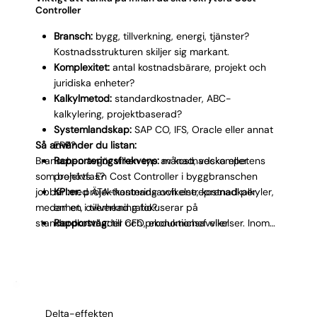
Controller
Bransch:
bygg, tillverkning, energi, tjänster?
Kostnadsstrukturen skiljer sig markant.
Komplexitet:
antal kostnadsbärare, projekt och
juridiska enheter?
Kalkylmetod:
standardkostnader, ABC-
kalkylering, projektbaserad?
Systemlandskap:
SAP CO, IFS, Oracle eller annat
Så använder du listan:
ERP?
Branschen avgör vilken typ av kostnadskompetens
Rapporteringsfrekvens:
månad, vecka eller
som behövs. En Cost Controller i byggbranschen
projektfas?
jobbar med ÄTA-hantering och entreprenadkalkyler,
KPI:er:
projektkostnadsavvikelse, kostnad per
medan en i tillverkning fokuserar på
enhet, overhead ratio?
standardkostnader och produktionsavvikelser. Inom
Rapportväg:
till CFO, ekonomichef eller
tjänstesektorn handlar det i stället om
projektdirektör?
kostnadsallokering mellan enheter och
30/60/90-plan:
vilka snabbvinster krävs det
internprissättning. Kalkylmetoden styr vilken teoretisk
första kvartalet?
grund kandidaten behöver ha. Systemlandskapet
avgör teknisk profil. Ju tydligare du definierar
Delta-effekten
behoven, desto snabbare matchar vi rätt person.