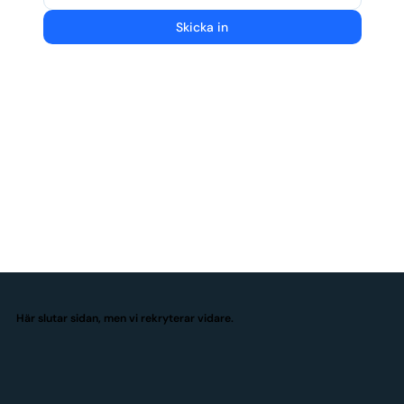
Skicka in
Här slutar sidan, men vi rekryterar vidare.