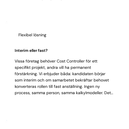
och driva korrigerande åtgärder i en operativ miljö
inte bara ekonomiavdelningen.
framför imponerande titlar eller breda CV:n.
Kommunikativ:
översätter kostnadsdata till
handlingsbar information för icke-ekonomer.
Integritet:
flaggar kostnadsöverdrag oavsett
organisatorisk press.
Flexibel lösning
Interim eller fast?
Vissa företag behöver Cost Controller för ett
specifikt projekt, andra vill ha permanent
förstärkning. Vi erbjuder båda: kandidaten börjar
som interim och om samarbetet bekräftar behovet
konverteras rollen till fast anställning. Ingen ny
process, samma person, samma kalkylmodeller. Det
ger dig tid att utvärdera kompetens och kulturfit i
verklig projektmiljö.