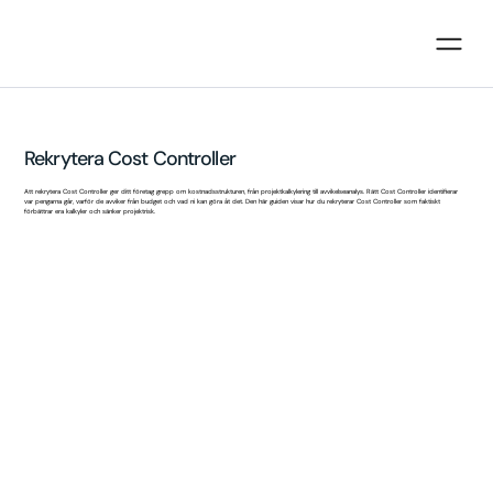
Rekrytera Cost Controller
Att rekrytera Cost Controller ger ditt företag grepp om kostnadsstrukturen, från projektkalkylering till avvikelseanalys. Rätt Cost Controller identifierar
var pengarna går, varför de avviker från budget och vad ni kan göra åt det. Den här guiden visar hur du rekryterar Cost Controller som faktiskt
förbättrar era kalkyler och sänker projektrisk.