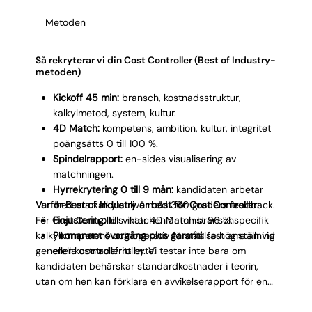
Γ
som med CFO:n och kan förklara en avvikelse i
Metoden
termer som båda förstår.
Så rekryterar vi din Cost Controller (Best of Industry-
metoden)
Kickoff 45 min:
bransch, kostnadsstruktur,
kalkylmetod, system, kultur.
4D Match:
kompetens, ambition, kultur, integritet
poängsätts 0 till 100 %.
Spindelrapport:
en-sides visualisering av
matchningen.
Hyrrekrytering 0 till 9 mån:
kandidaten arbetar
Varför Best of Industry är bäst för Cost Controller:
med era kalkyler live med 360 graders feedback.
För Cost Controller viktar 4D Match branschspecifik
Finjustering:
tills matchen är minst 96 %.
kalkylkompetens och operativ förståelse högre än vid
Permanent övergång plus garanti:
fast anställning
generella controllerroller. Vi testar inte bara om
eller kostnadsfritt byte.
kandidaten behärskar standardkostnader i teorin,
utan om hen kan förklara en avvikelserapport för en
produktionschef och driva korrigerande åtgärder i
skarpt läge. Spindelrapporten visar tydligt hur väl