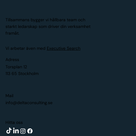
Tillsammans bygger vi hållbara team och
starkt ledarskap som driver din verksamhet
framåt.
Vi arbetar även med
Executive Search
Adress
Torsplan 12
113 65 Stockholm
Mail
info@deltaconsulting.se
Hitta oss