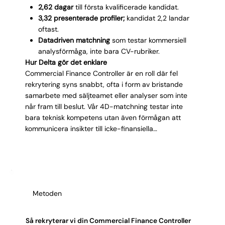
2,62 dagar
till första kvalificerade kandidat.
3,32 presenterade profiler;
kandidat 2,2 landar
oftast.
Datadriven matchning
som testar kommersiell
analysförmåga, inte bara CV-rubriker.
Hur Delta gör det enklare
Commercial Finance Controller är en roll där fel
rekrytering syns snabbt, ofta i form av bristande
samarbete med säljteamet eller analyser som inte
når fram till beslut. Vår 4D-matchning testar inte
bara teknisk kompetens utan även förmågan att
kommunicera insikter till icke-finansiella
beslutsfattare. Vi identifierar kandidater som
kombinerar analytisk skärpa med kommersiellt driv.
Resultatet: du slipper månader av intern friktion och
får en controller som levererar användbar analys från
vecka ett.
Metoden
Så rekryterar vi din Commercial Finance Controller