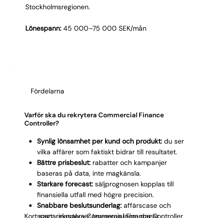
Stockholmsregionen.
Lönespann:
45 000–75 000 SEK/mån
Fördelarna
Varför ska du rekrytera Commercial Finance
Controller?
Synlig lönsamhet per kund och produkt:
du ser
vilka affärer som faktiskt bidrar till resultatet.
Bättre prisbeslut:
rabatter och kampanjer
baseras på data, inte magkänsla.
Starkare forecast:
säljprognosen kopplas till
finansiella utfall med högre precision.
Snabbare beslutsunderlag:
affärscase och
Kort sagt: rekrytera Commercial Finance Controller
scenarioanalyser levereras inom dagar.