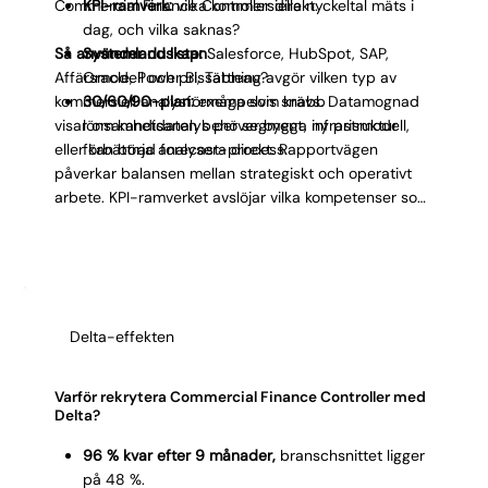
Commercial Finance Controller direkt.
KPI-ramverk:
vilka kommersiella nyckeltal mäts i
dag, och vilka saknas?
Så använder du listan
Systemlandskap:
Salesforce, HubSpot, SAP,
Affärsmodell och prissättning avgör vilken typ av
Oracle, Power BI, Tableau?
kommersiell analysförmåga som krävs. Datamognad
30/60/90-plan:
exempelvis snabb
visar om kandidaten behöver bygga infrastruktur
lönsamhetsanalys per segment, ny prismodell,
eller kan börja analysera direkt. Rapportvägen
förbättrad forecast-process.
påverkar balansen mellan strategiskt och operativt
arbete. KPI-ramverket avslöjar vilka kompetenser som
behövs mest. Systemkrav filtrerar tekniskt. En tydlig
30/60/90-plan ger oss och kandidaten
gemensamma mål från start.
Delta-effekten
Varför rekrytera Commercial Finance Controller med
Delta?
96 % kvar efter 9 månader,
branschsnittet ligger
på 48 %.