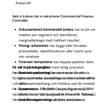
Kravprofil
Vad vi kräver när vi rekryterar Commercial Finance
Controller
Dokumenterad kommersiell analys:
har brutit ner
intäkter per segment och identifierat
marginalläckage med mätbart resultat.
Pricing-erfarenhet:
har byggt eller förvaltat
prismodeller, rabattstrukturer eller volym-pris-
mix-analyser.
Forecast-kompetens:
kan koppla pipeline-data
Så ser vi på kravprofilen
till finansiell prognos med rimlig precision.
Kommersiell analys handlar om mer än Excel-
Business partnering:
bevisad vana att arbeta
färdigheter. Vi söker kandidater som kan sätta siffror
nära säljchefer, produktägare eller kommersiella
i ett affärssammanhang och förklara vad de innebär
team.
för lönsamheten. Erfarenhet av pricing är särskilt
Systemvana:
ERP (SAP, Oracle, Dynamics), CRM
värdefullt, det är där marginalen vinns eller förloras.
(Salesforce, HubSpot) och BI (Power BI, Tableau).
Vi testar förmågan att samarbeta med icke-
Ambitionsmatchning:
vill driva kommersiell
finansiella kollegor, eftersom rollen kräver daglig
transparens och göra lönsamhet till en naturlig