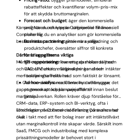
Pricing-stöd:
bygger prismodeller, simulerar
rabatteffekter och kvantifierar volym-pris-mix
för att skydda bruttomarginalen.
Forecast och budget:
äger den kommersiella
Kärnan? När du rekryterar Commercial Finance
prognosen och kopplar säljpipeline till finansiell
Controller får du en analytiker som gör kommersiella
planering.
beslut mätbara och marginalerna synliga.
Business partnering:
sitter nära säljledning och
produktchefer, översätter siffror till konkreta
Därför är uppgifterna viktiga
handlingsplaner.
Många organisationer har ett gap mellan säljteam
KPI-rapportering:
levererar dashboards med
och ekonomifunktion. Säljavdelningen driver intäkter
CAC, LTV, churn, marginal per kanal och
men saknar ofta insikt i vad som faktiskt är lönsamt.
försäljningseffektivitet.
En Commercial Finance Controller överbryggar det
Ad hoc-analys:
modellerar nya affärscase,
gapet genom att koppla varje affär till
partnerskap och kampanjeffekter innan beslut
marginalpåverkan. Rollen kräver djup förståelse för
fattas.
CRM-data, ERP-system och BI-verktyg, ofta i
kombination med Excel-modellering på avancerad
Efterfrågan på Commercial Finance Controllers har
nivå.
ökat i takt med att fler bolag inser att intäktstillväxt
utan marginalkontroll inte skapar värde. Särskilt inom
SaaS, FMCG och industribolag med komplexa
prissättningsmodeller är behovet stort i