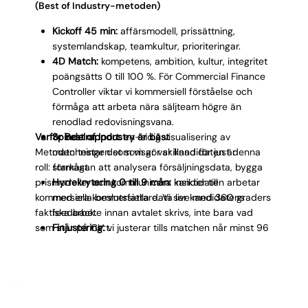
(Best of Industry-metoden)
Kickoff 45 min:
affärsmodell, prissättning,
systemlandskap, teamkultur, prioriteringar.
4D Match:
kompetens, ambition, kultur, integritet
poängsätts 0 till 100 %. För Commercial Finance
Controller viktar vi kommersiell förståelse och
förmåga att arbeta nära säljteam högre än
renodlad redovisningsvana.
Varför Best of Industry är bäst
Spindelrapport:
en-sidig visualisering av
Metoden testar det som gör skillnad för just denna
matchningen som visar var kandidaten är
roll: förmågan att analysera försäljningsdata, bygga
starkast.
prismodeller och kommunicera insikter till
Hyrrekrytering 0 till 9 mån:
kandidaten arbetar
kommersiella beslutsfattare. Vi ser kandidatens
med era kommersiella data live med 360 graders
faktiska arbete innan avtalet skrivs, inte bara vad
feedback.
som står på CV:t.
Finjustering:
vi justerar tills matchen når minst 96
%.
Permanent övergång plus garanti:
trygg fast
anställning eller kostnadsfritt byte.