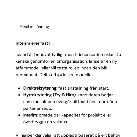
dialog med säljorganisationen. Teknisk systemvana är
del av säljkulturen.
grundkrav, men det kommersiella perspektivet avgör
Kulturmatchning:
trivs i gränslandet mellan finans
matchkvaliteten.
och affär, utan att förlora analytisk disciplin.
Integritet:
vågar flagga olönsamma affärer även
Flexibel lösning
när säljteamet är entusiastiskt.
Interim eller fast?
Ibland är behovet tydligt men tidshorisonten oklar. Du
kanske genomför en omorganisation, lanserar en ny
affärsmodell eller vill testa rollen innan den blir
permanent. Delta erbjuder tre modeller:
Direktrekrytering:
fast anställning från start.
Hyrrekrytering (Try & Hire):
kandidaten börjar
som konsult och övergår till fast tjänst när båda
parter är redo.
Interim:
omedelbar kapacitet för projekt eller
överbrygga en vakans.
Vi hjälper dig välja rätt upplägg baserat på ert behov