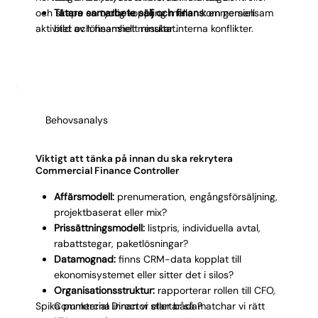
och skapa en tydlig koppling mellan kommersiell
Tätare samarbete sälj och finans:
en gemensam
aktivitet och finansiellt resultat.
bild av lönsamhet minskar interna konflikter.
Behovsanalys
Viktigt att tänka på innan du ska rekrytera
Commercial Finance Controller
Affärsmodell:
prenumeration, engångsförsäljning,
projektbaserat eller mix?
Prissättningsmodell:
listpris, individuella avtal,
rabattstegar, paketlösningar?
Datamognad:
finns CRM-data kopplat till
ekonomisystemet eller sitter det i silos?
Organisationsstruktur:
rapporterar rollen till CFO,
Spika punkterna innan vi startar så matchar vi rätt
Commercial Director eller båda?