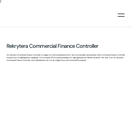
Γ
Rekrytera Commercial Finance Controller
Att rekrytera Commercial Finance Controller är steget mot full lönsamhetskontroll i den kommersiella verksamheten. Rätt Commercial Finance Controller
kopplar ihop försäljningsdata, marginaler och kostnader till ett beslutsunderlag som säljorganisationen faktiskt använder. Här visar vi hur du rekryterar
Commercial Finance Controller med träffsäkerhet, fart och ett tydligt fokus på kommersiell lönsamhet.