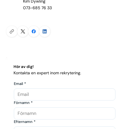
Kim Dywling
073-685 76 33
Hör av dig!
Kontakta en expert inom rekrytering.
Email
*
Förnamn
*
Efternamn
*