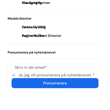
Kim Dywling
Managing Partner
Medskribenter
Linnéa Dywling
Partner & COO
Argjira Morina
Partner & Client Director
Prenumerera på nyhetsbrevet
Ja, jag vill prenumerera på nyhetsbrevet.
*
Prenumerera