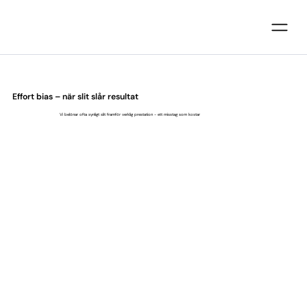
Effort bias – när slit slår resultat
Vi belönar ofta synligt slit framför verklig prestation - ett misstag som kostar