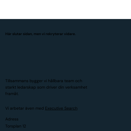
Här slutar sidan, men vi rekryterar vidare.
Tillsammans bygger vi hållbara team och
starkt ledarskap som driver din verksamhet
framåt.
Vi arbetar även med
Executive Search
Adress
Torsplan 12