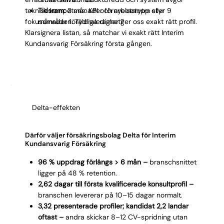
teknisk kompetens. KPI och arbetsrytm styr
Tidsram:
3 månader förnyelsetopp eller 9
fokusområden. Tydliga ramar ger oss exakt rätt profil.
månader föräldraledighet?
Klarsignera listan, så matchar vi exakt rätt Interim
Kundansvarig Försäkring första gången.
Delta-effekten
Därför väljer försäkringsbolag Delta för Interim
Kundansvarig Försäkring
96 % uppdrag förlängs > 6 mån –
branschsnittet
ligger på 48 % retention.
2,62 dagar till första kvalificerade konsultprofil –
branschen levererar på 10–15 dagar normalt.
3,32 presenterade profiler; kandidat 2,2 landar
oftast –
andra skickar 8–12 CV-spridning utan