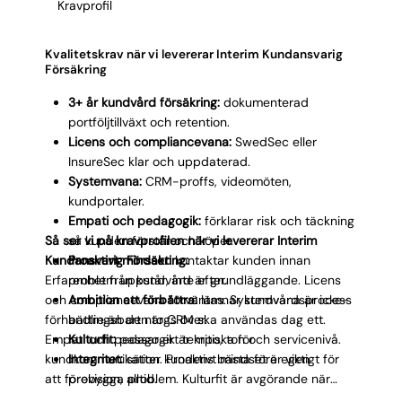
Kravprofil
Kvalitetskrav när vi levererar Interim Kundansvarig
Försäkring
3+ år kundvård försäkring:
dokumenterad
portföljtillväxt och retention.
Licens och compliancevana:
SwedSec eller
InsureSec klar och uppdaterad.
Systemvana:
CRM-proffs, videomöten,
kundportaler.
Empati och pedagogik:
förklarar risk och täckning
Så ser vi på kravprofilen när vi levererar Interim
så kunden förstår och köper.
Kundansvarig Försäkring:
Proaktivt mindset:
kontaktar kunden innan
Erfarenhet från kundvård är grundläggande. Licens
problem uppstår, inte efter.
och compliancevana förväntas. Systemvana är icke-
Ambition att förbättra:
lämnar kundvårdsprocess
förhandlingsbart när CRM ska användas dag ett.
bättre än den togs över.
Empati och pedagogik är kritiska för
Kulturfit:
passar ert tempo, ton och servicenivå.
kundkommunikation. Proaktivt mindset är viktigt för
Integritet:
sätter kundens bästa före egen
att förebygga problem. Kulturfit är avgörande när
provision, alltid.
kundansvarig ska representera företaget. Slutligen,