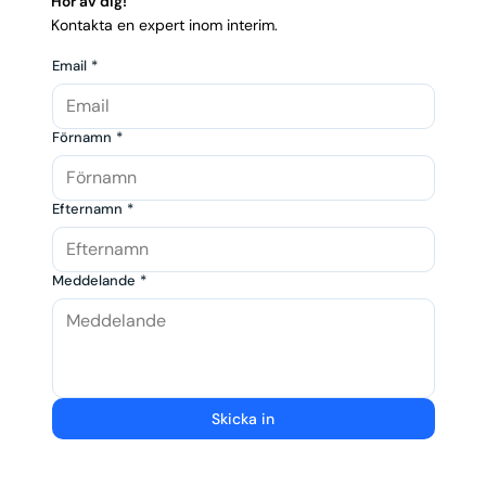
Hör av dig!
Kontakta en expert inom interim.
Email
*
Förnamn
*
Efternamn
*
Meddelande
*
Skicka in