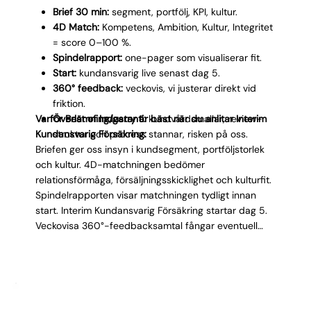
Brief 30 min:
segment, portfölj, KPI, kultur.
4D Match:
Kompetens, Ambition, Kultur, Integritet
= score 0–100 %.
Spindelrapport:
one-pager som visualiserar fit.
Start:
kundansvarig live senast dag 5.
360° feedback:
veckovis, vi justerar direkt vid
friktion.
Varför Best of Industry är bäst när du anlitar Interim
Överlämning/garanti:
kundvårdsmallar, review-
Kundansvarig Försäkring:
struktur och process stannar, risken på oss.
Briefen ger oss insyn i kundsegment, portföljstorlek
och kultur. 4D-matchningen bedömer
relationsförmåga, försäljningsskicklighet och kulturfit.
Spindelrapporten visar matchningen tydligt innan
start. Interim Kundansvarig Försäkring startar dag 5.
Veckovisa 360°-feedbacksamtal fångar eventuell
friktion tidigt så vi kan justera. När uppdraget
avslutas lämnar vi mallar och processer.