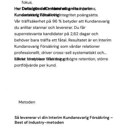
Γ
fokus.
Hur Delta gör det enklare att anlita Interim
Datadriven 4D-matchning –
kompetens,
Kundansvarig Försäkring:
ambition, kultur och integritet poängsätts.
Vår träffsäkerhet på 96 % betyder att Kundansvarig
du anlitar stannar och levererar. Du får
superrelevanta kandidater på 2,62 dagar och
behöver bara träffa ett fåtal. Resultatet är en Interim
Kundansvarig Försäkring som vårdar relationer
professionellt, driver cross-sell systematiskt och
säkrar förnyelser från dag ett.
Effekt: snabbare tillsättning, högre retention, större
portföljvärde per kund.
Metoden
Så levererar vi din Interim Kundansvarig Försäkring –
Best of Industry-metoden