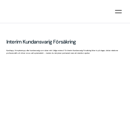
Interim Kundansvarig Försäkring
Kundtapp, förnyelsetopp eller kundansvarig som slutar mitt i årliga reviews? En Interim Kundansvarig Försäkring kliver in på dagar, vårdar relationer
professionellt och driver cross-sell systematiskt – medan du rekryterar permanent utan att retention sjunker.