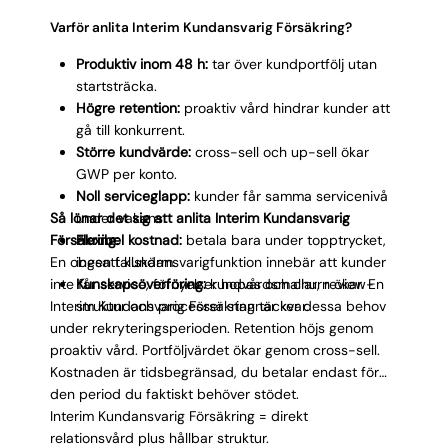
Varför anlita Interim Kundansvarig Försäkring?
Produktiv inom 48 h:
tar över kundportfölj utan
startsträcka.
Högre retention:
proaktiv vård hindrar kunder att
gå till konkurrent.
Större kundvärde:
cross-sell och up-sell ökar
GWP per konto.
Noll serviceglapp:
kunder får samma servicenivå
Så lönar det sig att anlita Interim Kundansvarig
under vakans.
Försäkring:
Flexibel kostnad:
betala bara under topptrycket,
En obesatt kundansvarigfunktion innebär att kunder
ingen fallskärm.
inte får service, förnyelser hopas och churn ökar. En
Kunskapsöverföring:
kundvårdsmallar, review-
Interim Kundansvarig Försäkring täcker dessa behov
struktur och processer stannar kvar.
under rekryteringsperioden. Retention höjs genom
proaktiv vård. Portföljvärdet ökar genom cross-sell.
Kostnaden är tidsbegränsad, du betalar endast för
den period du faktiskt behöver stödet.
Interim Kundansvarig Försäkring = direkt
relationsvård plus hållbar struktur.