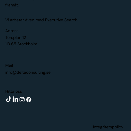
framåt.
Vi arbetar även med
Executive Search
Adress
Torsplan 12
113 65 Stockholm
Mail
info@deltaconsulting.se
Hitta oss
Integritetspolicy