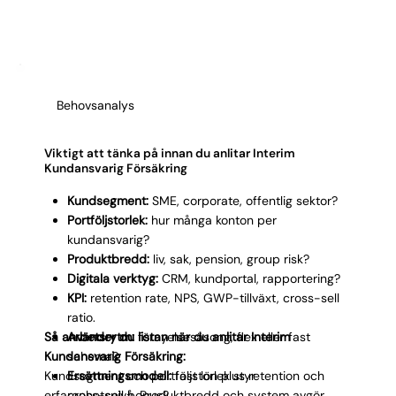
Behovsanalys
Viktigt att tänka på innan du anlitar Interim
Kundansvarig Försäkring
Kundsegment:
SME, corporate, offentlig sektor?
Portföljstorlek:
hur många konton per
kundansvarig?
Produktbredd:
liv, sak, pension, group risk?
Digitala verktyg:
CRM, kundportal, rapportering?
KPI:
retention rate, NPS, GWP-tillväxt, cross-sell
ratio.
Så använder du listan när du anlitar Interim
Arbetsrytm:
förnyelsesäsong, flex eller fast
Kundansvarig Försäkring:
schema?
Kundsegment och portföljstorlek styr
Ersättningsmodell:
fast lön plus retention och
erfarenhetsnivå. Produktbredd och system avgör
cross-sell bonus?