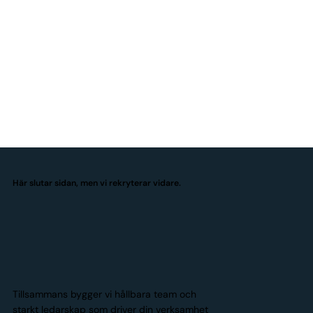
Här slutar sidan, men vi rekryterar vidare.
Tillsammans bygger vi hållbara team och
starkt ledarskap som driver din verksamhet