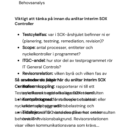
Behovsanalys
dokumenterade testresultat, uppdaterade
kontrollbeskrivningar och tydlig överlämning till
permanent SOX Controller.
Viktigt att tänka på innan du anlitar Interim SOX
Controller
Testcykelfas:
var i SOX-årshjulet befinner ni er
(planering, testning, remediation, revision)?
Scope:
antal processer, entiteter och
nyckelkontroller i programmet?
ITGC-andel:
hur stor del av testprogrammet rör
IT General Controls?
Revisorsrelation:
vilken byrå och vilken fas av
Så använder du listan när du anlitar Interim SOX
samarbetet pågår?
Controller:
Koncernkoppling:
rapporterar ni till ett
Testcykelfasen avgör vilka leverabler konsulten
amerikanskt moderbolags SOX-team?
behöver producera först. Scope och antal
Kontrollmognad:
är ramverket etablerat eller
nyckelkontroller styr arbetsbelastning och
under uppbyggnad?
senioritetskrav. ITGC-andelen påverkar om konsulten
Tidslinje:
när är nästa deadline mot extern
behöver IT-revisionsbakgrund. Revisorsrelationen
revision?
visar vilken kommunikationsvana som krävs.
Koncernkopplingen avgör rapporteringskomplexitet