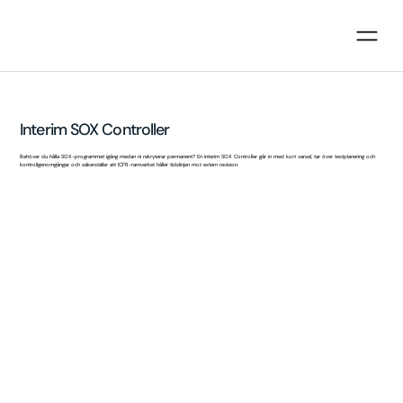
Interim SOX Controller
Behöver du hålla SOX-programmet igång medan ni rekryterar permanent? En Interim SOX Controller går in med kort varsel, tar över testplanering och
kontrollgenomgångar och säkerställer att ICFR-ramverket håller tidslinjen mot extern revision.