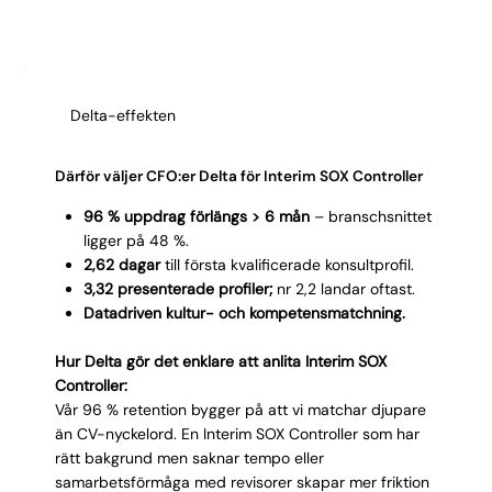
och hur väl konsulten behöver hantera
engelskspråkig dokumentation. Kontrollmognad skiljer
uppdrag som handlar om förvaltning från de som
kräver uppbyggnad. Tidslinjen styr hur snabbt
Delta-effekten
konsulten måste leverera. Tydliga svar ger snabb
matchning.
Därför väljer CFO:er Delta för Interim SOX Controller
96 % uppdrag förlängs > 6 mån
– branschsnittet
ligger på 48 %.
2,62 dagar
till första kvalificerade konsultprofil.
3,32 presenterade profiler;
nr 2,2 landar oftast.
Datadriven kultur- och kompetensmatchning.
Hur Delta gör det enklare att anlita Interim SOX
Controller:
Vår 96 % retention bygger på att vi matchar djupare
än CV-nyckelord. En Interim SOX Controller som har
rätt bakgrund men saknar tempo eller
samarbetsförmåga med revisorer skapar mer friktion