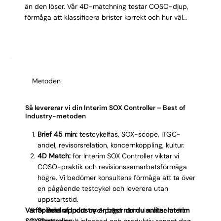
Γ
än den löser. Vår 4D-matchning testar COSO-djup,
förmåga att klassificera brister korrekt och hur väl
konsulten samarbetar med externa revisorer och
interna processägare parallellt. Med 2,62 dagars
leveranshastighet riskerar ni inte att testcykeln
stannar. Med 3,32 profiler per process får ni
fokuserade kandidater med dokumenterad SOX-
Metoden
erfarenhet, inte generella controllerprofiler.
Så levererar vi din Interim SOX Controller – Best of
Industry-metoden
Brief 45 min:
testcykelfas, SOX-scope, ITGC-
andel, revisorsrelation, koncernkoppling, kultur.
4D Match:
för Interim SOX Controller viktar vi
COSO-praktik och revisionssamarbetsförmåga
högre. Vi bedömer konsultens förmåga att ta över
en pågående testcykel och leverera utan
uppstartstid.
Varför Best of Industry är bäst när du anlitar Interim
Spindelrapport:
one-pager som visualiserar fit.
SOX Controller:
Start:
konsult inloggad och produktiv senast dag