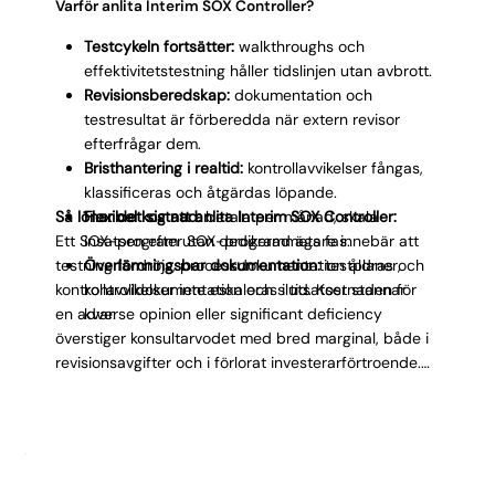
från Big 4-revision eller har arbetat i dotterbolag till
Varför anlita Interim SOX Controller?
amerikanska koncerner. ITGC-testning utgör ofta en
Testcykeln fortsätter:
walkthroughs och
betydande del av programmet, vilket ställer krav på
effektivitetstestning håller tidslinjen utan avbrott.
teknisk förståelse utöver den rent finansiella.
Revisionsberedskap:
dokumentation och
testresultat är förberedda när extern revisor
efterfrågar dem.
Bristhantering i realtid:
kontrollavvikelser fångas,
klassificeras och åtgärdas löpande.
Så lönar det sig att anlita Interim SOX Controller:
Flexibel kostnad:
betala per månad, skala
Ett SOX-program utan dedikerad ägare innebär att
insatsen efter SOX-programmets fas.
testning fördröjs, processdokumentation åldras och
Överlämningsbar dokumentation:
testplaner,
kontrollavvikelser inte eskaleras i tid. Kostnaden för
kontrolldokumentation och slutsatser stannar
en adverse opinion eller significant deficiency
kvar.
överstiger konsultarvodet med bred marginal, både i
revisionsavgifter och i förlorat investerarförtroende.
En Interim SOX Controller driver programmet framåt
under vakansen. Hen levererar testresultat som
revisorn kan använda, hanterar kontrollbrister
proaktivt och säkerställer att koncernrapporteringen
inte försenas. När uppdraget avslutas finns