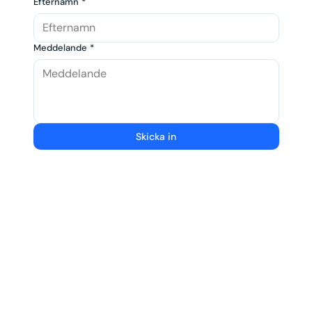
Efternamn
*
Meddelande
*
Skicka in