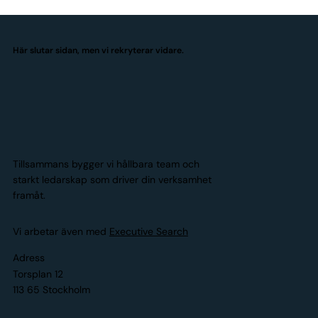
Här slutar sidan, men vi rekryterar vidare.
Tillsammans bygger vi hållbara team och
starkt ledarskap som driver din verksamhet
framåt.
Vi arbetar även med
Executive Search
Adress
Torsplan 12
113 65 Stockholm