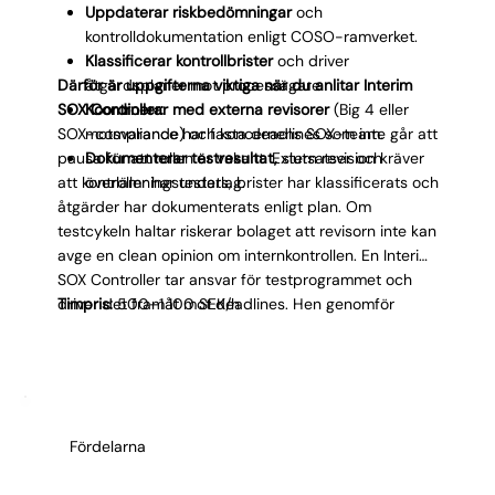
Uppdaterar riskbedömningar
och
kontrolldokumentation enligt COSO-ramverket.
Klassificerar kontrollbrister
och driver
Därför är uppgifterna viktiga när du anlitar Interim
åtgärdsplaner mot processägare.
SOX Controller:
Koordinerar med externa revisorer
(Big 4 eller
SOX-compliance har fasta deadlines som inte går att
motsvarande) och koncernens SOX-team.
pausa för att rollen är vakant. Extern revision kräver
Dokumenterar testresultat,
slutsatser och
att kontroller har testats, brister har klassificerats och
överlämningsunderlag.
åtgärder har dokumenterats enligt plan. Om
testcykeln haltar riskerar bolaget att revisorn inte kan
avge en clean opinion om internkontrollen. En Interim
SOX Controller tar ansvar för testprogrammet och
driver det framåt mot deadlines. Hen genomför
Timpris:
500–1 100 SEK/h
walkthroughs med processägare, testar operativ
effektivitet genom sampling och bedömer resultat
mot COSO:s fem komponenter. Rollen kräver djup
förståelse för kontrolldesign i finansiella flöden som
purchase-to-pay, order-to-cash och close-to-
Fördelarna
report. I Sverige är kandidatpoolen begränsad, och
majoriteten av kvalificerade SOX-specialister kommer