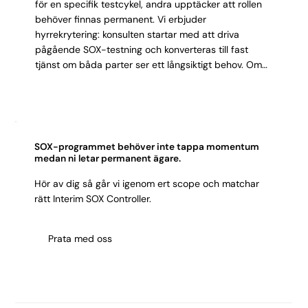
för en specifik testcykel, andra upptäcker att rollen
behöver finnas permanent. Vi erbjuder
hyrrekrytering: konsulten startar med att driva
pågående SOX-testning och konverteras till fast
tjänst om båda parter ser ett långsiktigt behov. Om
uppdraget är tidsbegränsat avslutas det med
fullständig dokumentation och överlämning.
SOX-programmet behöver inte tappa momentum
medan ni letar permanent ägare.
Hör av dig så går vi igenom ert scope och matchar
rätt Interim SOX Controller.
Prata med oss