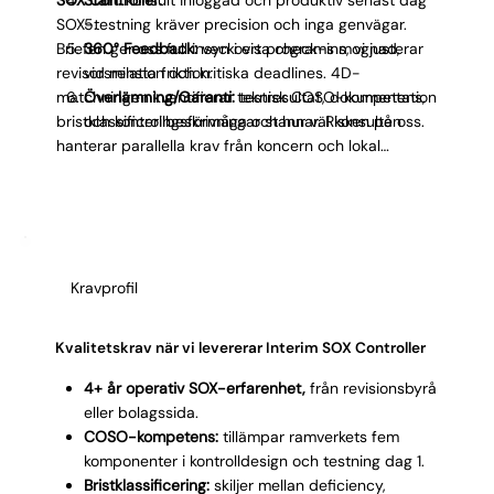
SOX-testning kräver precision och inga genvägar.
5.
Briefen ger oss full insyn i ert programs mognad,
360° Feedback:
veckovisa check-ins, vi justerar
revisorsrelation och kritiska deadlines. 4D-
vid minsta friktion.
matchningen kvantifierar teknisk COSO-kompetens,
Överlämning/Garanti:
testresultat, dokumentation
bristklassificeringsförmåga och hur väl konsulten
och kontrollbeskrivningar stannar. Risken på oss.
hanterar parallella krav från koncern och lokal
organisation. Spindelrapporten gör matchningen
transparent. Konsulten är produktiv senast dag 5,
och veckovisa feedbacksamtal säkerställer att
samarbetet med revisorer och processägare
fungerar. Vid avslut överlämnar vi komplett
Kravprofil
dokumentation som den permanenta SOX Controllern
kan fortsätta med.
Kvalitetskrav när vi levererar Interim SOX Controller
4+ år operativ SOX-erfarenhet,
från revisionsbyrå
eller bolagssida.
COSO-kompetens:
tillämpar ramverkets fem
komponenter i kontrolldesign och testning dag 1.
Bristklassificering:
skiljer mellan deficiency,