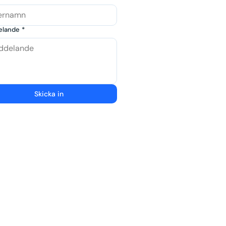
elande
*
Skicka in