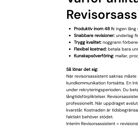
Revisorsass
Produktiv inom 48 h:
ingen lång
Snabbare revisioner:
underlag fi
Trygg kvalitet:
noggrann förbered
Flexibel kostnad:
betala bara und
Kunskapsöverföring:
mallar, proc
Så lönar det sig:
När revisorsassistent saknas måste
kundkommunikation fortsätta. En Int
under rekryteringsperioden. Du beta
långtidsförpliktelser. Revisorsassis
professionellt. När uppdraget avslut
kvarstår. Kostnaden är tidsbegränsa
faktiskt behöver stödet.
Interim Revisorsassistent = revisions