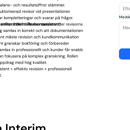
balans- och resultatsiffror stämmer.
uktoriserad revisor vid presentationer.
Medd
r kompletteringar och svarar på frågor.
anlitar Interim Revisorsassistent:
mmanställer dokumentation under revisorns
ag samlas in korrekt och att dokumentationen
vakant måste revision och kundkommunikation
tent granskar bokföring och förbereder
amlas in professionellt och kunder får snabb
kan fokusera på komplex granskning. Rollen
 uppdrag med hög kvalitet.
tent = effektiv revision + professionell
.
a Interim