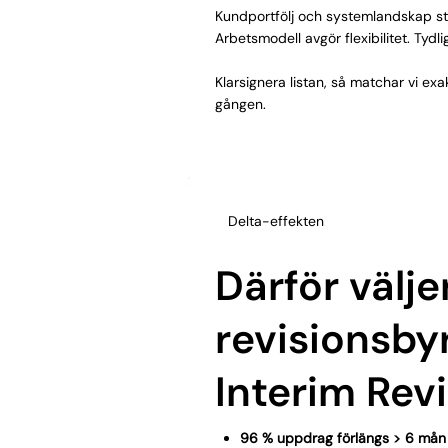
Kundportfölj och systemlandskap st
Arbetsmodell avgör flexibilitet. Tydli
Klarsignera listan, så matchar vi exa
gången.
Delta-effekten
Därför välje
revisionsbyr
Interim Rev
96 % uppdrag förlängs > 6 mån