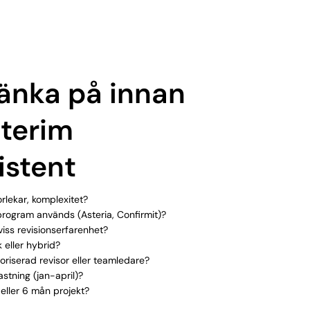
tänka på innan
nterim
istent
orlekar, komplexitet?
program används (Asteria, Confirmit)?
viss revisionserfarenhet?
 eller hybrid?
ktoriserad revisor eller teamledare?
stning (jan-april)?
eller 6 mån projekt?