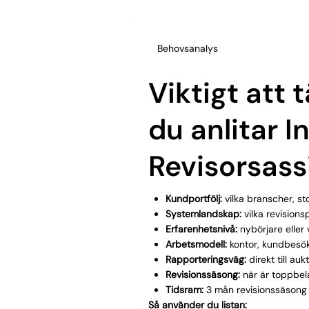
Behovsanalys
Viktigt att 
du anlitar I
Revisorsass
Kundportfölj:
vilka branscher, st
Systemlandskap:
vilka revisions
Erfarenhetsnivå:
nybörjare eller 
Arbetsmodell:
kontor, kundbesök
Rapporteringsväg:
direkt till au
Revisionssäsong:
när är toppbela
Tidsram:
3 mån revisionssäsong 
Så använder du listan: