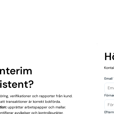
Hö
Interim
Konta
Email
istent?
Förn
ring, verifikationer och rapporter från kund.
 att transaktioner är korrekt bokförda.
tion:
upprättar arbetspapper och mallar.
Efter
ntifierar avvikelser och kontrollpunkter.