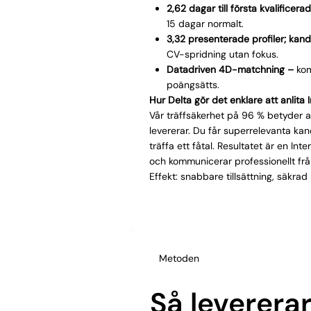
2,62 dagar till första kvalificera
15 dagar normalt.
3,32 presenterade profiler; kand
CV-spridning utan fokus.
Datadriven 4D-matchning –
kom
poängsätts.
Hur Delta gör det enklare att anlita 
Vår träffsäkerhet på 96 % betyder at
levererar. Du får superrelevanta ka
träffa ett fåtal. Resultatet är en In
och kommunicerar professionellt frå
Effekt: snabbare tillsättning, säkrad
Metoden
Så levererar