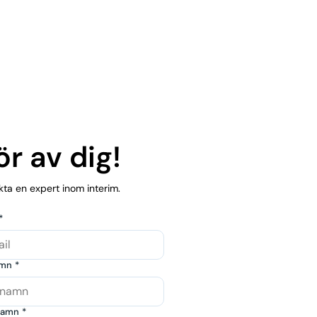
r av dig!
kta en expert inom interim.
*
amn
*
namn
*