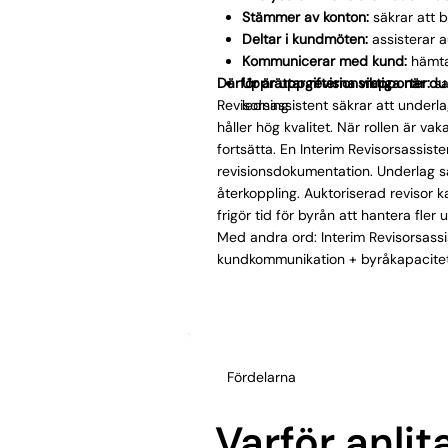
Stämmer av konton:
säkrar att 
Deltar i kundmöten:
assisterar a
Kommunicerar med kund:
hämta
Därför är uppgifterna viktiga när du 
Upprättar revisionsrapporter:
sa
Revisorsassistent säkrar att underl
ledning.
håller hög kvalitet. När rollen är 
fortsätta. En Interim Revisorsassis
revisionsdokumentation. Underlag s
återkoppling. Auktoriserad revisor 
frigör tid för byrån att hantera fler
Med andra ord: Interim Revisorsassis
kundkommunikation + byråkapacitet
Fördelarna
Varför anlit