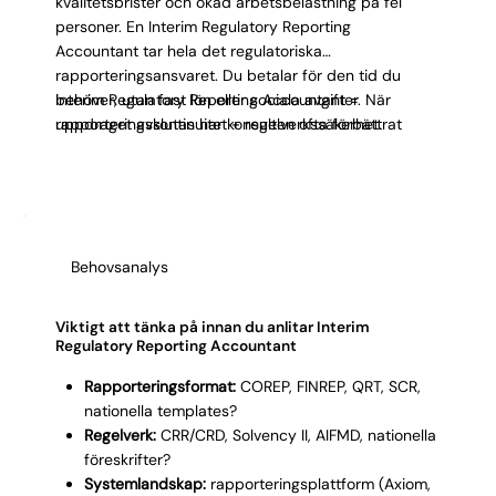
kvalitetsbrister och ökad arbetsbelastning på fel
personer. En Interim Regulatory Reporting
Accountant tar hela det regulatoriska
rapporteringsansvaret. Du betalar för den tid du
behöver, utan fast lön eller sociala avgifter. När
Interim Regulatory Reporting Accountant =
uppdraget avslutas har konsulten ofta förbättrat
rapporteringskontinuitet + regelverkssäkerhet.
datakvalitetsprocesser och dokumenterat rutiner
som underlättar för nästa person.
Behovsanalys
Viktigt att tänka på innan du anlitar Interim
Regulatory Reporting Accountant
Rapporteringsformat:
COREP, FINREP, QRT, SCR,
nationella templates?
Regelverk:
CRR/CRD, Solvency II, AIFMD, nationella
föreskrifter?
Systemlandskap:
rapporteringsplattform (Axiom,