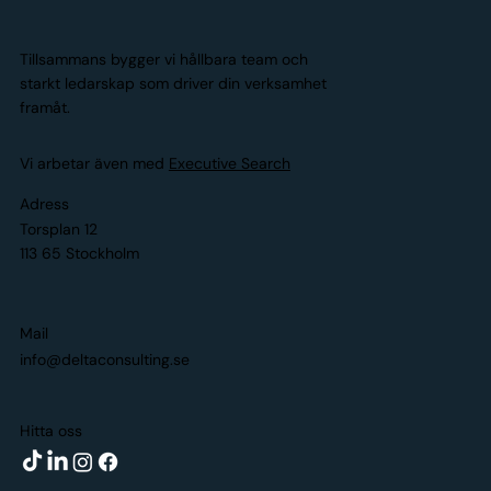
Tillsammans bygger vi hållbara team och
starkt ledarskap som driver din verksamhet
framåt.
Vi arbetar även med
Executive Search
Adress
Torsplan 12
113 65 Stockholm
Mail
info@deltaconsulting.se
Hitta oss