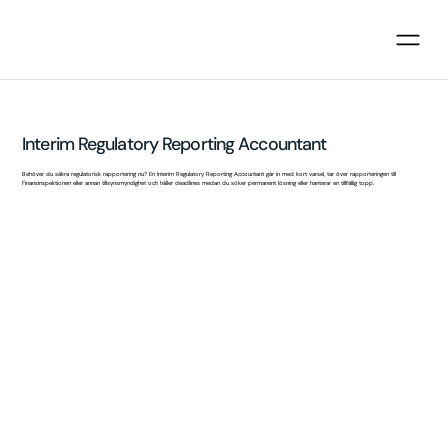
Interim Regulatory Reporting Accountant
Behöver du säkra regulatorisk rapportering nu? En Interim Regulatory Reporting Accountant går in med kort varsel, tar över rapporteringen till
Finansinspektionen eller annan tillsynsmyndighet och håller deadlines medan du söker permanent lösning eller hanterar en tillfällig topp.