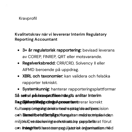
inte funkar har du vår garanti.
Kravprofil
Kvalitetskrav när vi levererar Interim Regulatory
Reporting Accountant
3+ år regulatorisk rapportering:
bevisad leverans
av COREP, FINREP, QRT eller motsvarande.
Regelverksbredd:
CRR/CRD, Solvency II eller
AIFMD beroende på uppdrag.
XBRL och taxonomier:
kan validera och felsöka
rapporter tekniskt.
Systemkunnig:
hanterar rapporteringsplattformar
Så ser vi på kravprofilen när du anlitar Interim
eller avancerat Excel dag 1.
Regulatory Reporting Accountant:
Självständig under press:
levererar korrekt
Kulturen i regulatoriska team präglas av precision
rapportering även med snäva deadlines.
och deadline-disciplin. Konsulten måste trivas i den
Samarbetsförmåga:
fungerar med compliance,
miljön. Det räcker inte med att ha rapporterat förut
risk, redovisning och treasury parallellt.
om man inte klarar tempot i just er organisation. Vi
Integritet:
hanterar regulatorisk information med