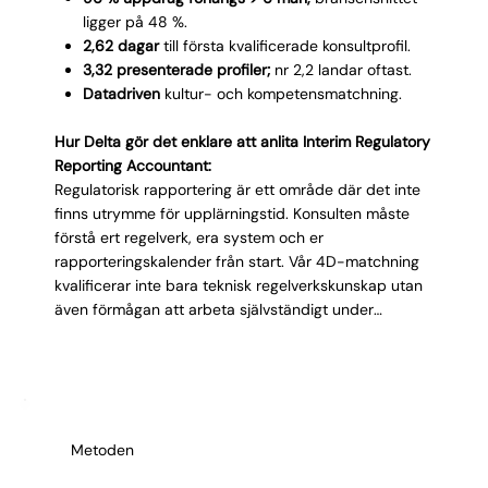
ligger på 48 %.
2,62 dagar
till första kvalificerade konsultprofil.
3,32 presenterade profiler;
nr 2,2 landar oftast.
Datadriven
kultur- och kompetensmatchning.
Hur Delta gör det enklare att anlita Interim Regulatory
Reporting Accountant:
Regulatorisk rapportering är ett område där det inte
finns utrymme för upplärningstid. Konsulten måste
förstå ert regelverk, era system och er
rapporteringskalender från start. Vår 4D-matchning
kvalificerar inte bara teknisk regelverkskunskap utan
även förmågan att arbeta självständigt under
tidspress. Med 2,62 dagars leveranshastighet har du
en specialist på plats innan nästa deadline. Vi
presenterar enbart konsulter som har hanterat
likande rapporteringskrav tidigare.
Metoden