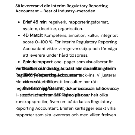
Γ
Så levererar vi din Interim Regulatory Reporting
Accountant – Best of Industry-metoden
Brief 45 min:
regelverk, rapporteringsformat,
system, deadline, organisation.
4D Match:
Kompetens, ambition, kultur, integritet
score 0–100 %. För Interim Regulatory Reporting
Accountant viktar vi regelverksdjup och förmåga
att leverera under hård tidspress.
Spindelrapport:
one-pager som visualiserar fit.
Varför Best of Industry är bäst när du anlitar Interim
Start:
konsult inloggad och klar senast dag 5.
Regulatory Reporting Accountant:
360° Feedback:
veckovisa check-ins. Vi justerar
Metoden säkerställer att konsulten har rätt
vid minsta friktion.
regelverkskompetens för just er bransch. En Solvency
Överlämning/Garanti:
dokumentation, checklistor
II-specialist och en CRR-specialist har helt olika
och rutiner stannar. Risken på oss.
kunskapsprofiler, även om båda kallas Regulatory
Reporting Accountant. Briefen kartlägger exakt vilka
rapporter som ska levereras och med vilken frekvens.
4D-matchningen testar teknisk djup och
kulturpassning. Veckovisa 360°-feedbacksamtal
fångar eventuella justeringsbehov tidigt. Om något