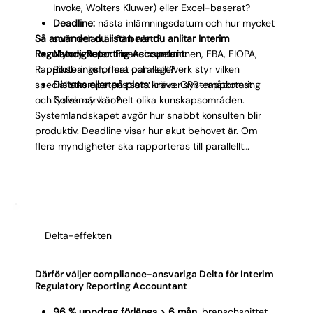
Invoke, Wolters Kluwer) eller Excel-baserat?
Deadline:
nästa inlämningsdatum och hur mycket
Så använder du listan när du anlitar Interim
som redan är förberett?
Regulatory Reporting Accountant:
Myndigheter:
Finansinspektionen, EBA, EIOPA,
Rapporteringsformat och regelverk styr vilken
Riksbanken, flera parallellt?
specialistkompetens som krävs. CRR-rapportering
Distans eller på plats:
kräver systemåtkomst
och Solvency II är helt olika kunskapsområden.
fysisk närvaro?
Systemlandskapet avgör hur snabbt konsulten blir
produktiv. Deadline visar hur akut behovet är. Om
flera myndigheter ska rapporteras till parallellt
behövs bredare erfarenhet. Tydliga svar ger oss rätt
matchning av Interim Regulatory Reporting
Accountant direkt.
Delta-effekten
Därför väljer compliance-ansvariga Delta för Interim
Regulatory Reporting Accountant
96 % uppdrag förlängs > 6 mån,
branschsnittet