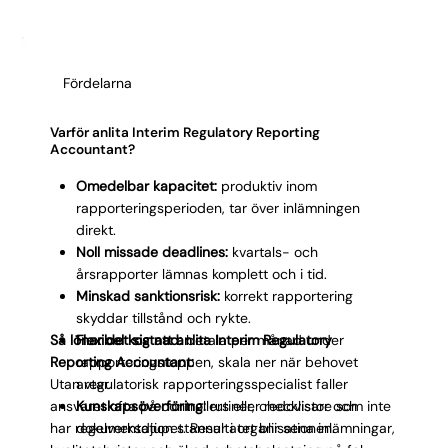
Fördelarna
Varför anlita Interim Regulatory Reporting
Accountant?
Omedelbar kapacitet:
produktiv inom
rapporteringsperioden, tar över inlämningen
direkt.
Noll missade deadlines:
kvartals- och
årsrapporter lämnas komplett och i tid.
Minskad sanktionsrisk:
korrekt rapportering
skyddar tillstånd och rykte.
Så lönar det sig att anlita Interim Regulatory
Flexibel kostnad:
betala per månad under
Reporting Accountant:
rapporteringstoppen, skala ner när behovet
Utan regulatorisk rapporteringsspecialist faller
avtar.
ansvaret ofta på controllers eller redovisare som inte
Kunskapsöverföring:
rutiner, checklistor och
har regelverksdjupet. Resultatet blir sena inlämningar,
dokumentation stannar i organisationen.