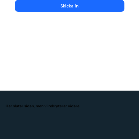
Skicka in
Här slutar sidan, men vi rekryterar vidare.