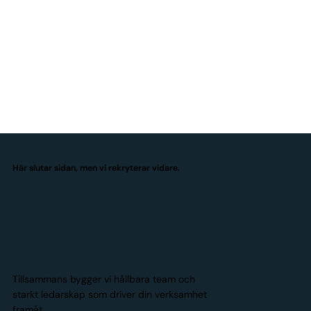
Här slutar sidan, men vi rekryterar vidare.
Tillsammans bygger vi hållbara team och
starkt ledarskap som driver din verksamhet
framåt.