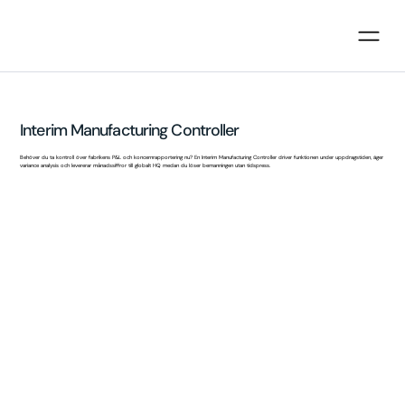
Interim Manufacturing Controller
Behöver du ta kontroll över fabrikens P&L och koncernrapportering nu? En Interim Manufacturing Controller driver funktionen under uppdragstiden, äger
variance analysis och levererar månadssiffror till globalt HQ medan du löser bemanningen utan tidspress.