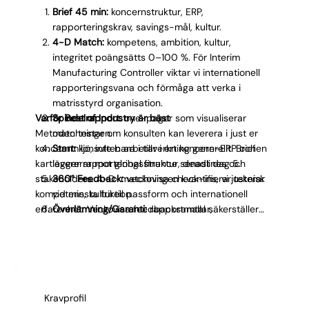
Brief 45 min:
koncernstruktur, ERP,
rapporteringskrav, savings-mål, kultur.
4-D Match:
kompetens, ambition, kultur,
integritet poängsätts 0–100 %. För Interim
Manufacturing Controller viktar vi internationell
rapporteringsvana och förmåga att verka i
matrisstyrd organisation.
Varför Best of Industry är bäst
Spindelrapport:
one-pager som visualiserar
Metoden testar om konsulten kan leverera i just er
matchningen.
koncernmiljö, inte bara i tillverkning generellt. Briefen
Start:
konsulten arbetar i ert koncern-ERP och
kartlägger rapporteringsstruktur, deadlines och
levererar mot global finance senast dag 5.
stakeholders. 4-D-matchningen kvantifierar teknisk
360° Feedback:
veckovisa check-ins, vi justerar
kompetens, kulturell passform och internationell
vid minsta friktion.
erfarenhet. Veckovisa feedbacksamtal säkerställer
Överlämning/Garanti:
rapportmallar,
att leveransen mot global finance håller. När
processdokumentation och savings pipeline
uppdraget avslutas finns rapportmallar och
stannar kvar. Risken på oss.
processdokumentation redo för permanent resurs.
Kravprofil