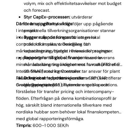
volym, mix och effektivitetsavvikelser mot budget
och forecast.
Styr CapEx-processen:
utvärderar
Därför är uppgifterna viktiga
investeringskalkyler och följer upp pågående
I internationella tillverkningsorganisationer stannar
projekt.
inte koncernrapporteringen för att en lokal
Bygger rullande forecasts:
integrerar
controllerroll är vakant. Deadlines för
produktionsplan, orderingång och
månadsstängning, budget reviews och savings-
kapacitetsutnyttjande i finansiella prognoser.
rapportering fortsätter, och varje missad leverans
Rapporterar till global finance:
levererar
minskar fabrikens trovärdighet mot huvudkontoret. En
månadsstängning i koncernens format (IFRS eller
Interim Manufacturing Controller tar ansvar för plant
US GAAP) med kommentarer.
P&L och global rapportering under
Rollen kräver erfarenhet av koncern-ERP (SAP,
Driver cost reduction:
identifierar och kvantifierar
övergångsperioden.
Oracle, Dynamics 365), flytande engelska och
besparingsprojekt tillsammans med operations.
förståelse för transfer pricing och intercompany-
flöden. Efterfrågan på denna kombinationsprofil är
hög, särskilt bland internationella tillverkare med
nordiska hubbar som behöver lokal finanskompetens
med global rapporteringsförmåga.
Timpris:
600–1 000 SEK/h