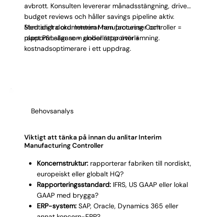
avbrott. Konsulten levererar månadsstängning, driver
budget reviews och håller savings pipeline aktiv.
Samtidigt dokumenterar hen processer och
Med andra ord: Interim Manufacturing Controller =
rapportmallar som underlättar överlämning.
plant P&L-ägare + global rapportör +
kostnadsoptimerare i ett uppdrag.
Behovsanalys
Viktigt att tänka på innan du anlitar Interim
Manufacturing Controller
Koncernstruktur:
rapporterar fabriken till nordiskt,
europeiskt eller globalt HQ?
Rapporteringsstandard:
IFRS, US GAAP eller lokal
GAAP med brygga?
ERP-system:
SAP, Oracle, Dynamics 365 eller
annat koncern-ERP?