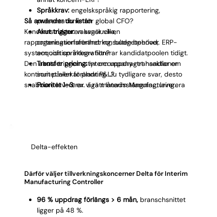
Språkkrav:
engelskspråkig rapportering,
Så använder du listan
presentationer för global CFO?
Koncernstrukturen avgör vilken
Akut trigger:
vakanslucka,
rapporteringserfarenhet konsulten behöver. ERP-
organisationsförändring, budgetperiod,
system och språkkrav filtrerar kandidatpoolen tidigt.
acquisition integration?
Den akuta triggern styr om uppdraget handlar om
Transfer pricing:
intercompany-transaktioner
kontinuitet eller förändring. Ju tydligare svar, desto
som påverkar plant P&L?
snabbare levererar vi rätt Interim Manufacturing
Prioritet 1–3:
ex. äga månadsstängning, leverera
Controller.
budget review, starta savings tracking.
Delta-effekten
Därför väljer tillverkningskoncerner Delta för Interim
Manufacturing Controller
96 % uppdrag förlängs > 6 mån,
branschsnittet
ligger på 48 %.