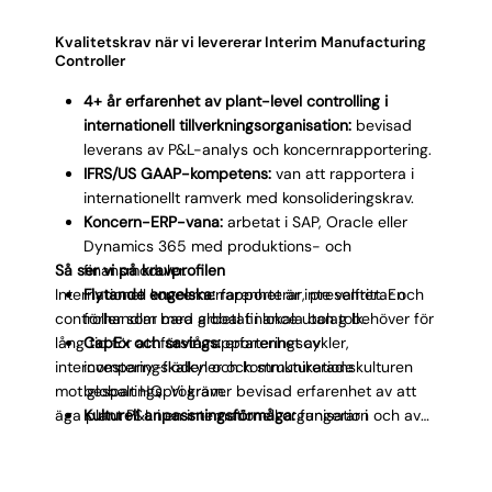
Kvalitetskrav när vi levererar Interim Manufacturing
Controller
4+ år erfarenhet av plant-level controlling i
internationell tillverkningsorganisation:
bevisad
leverans av P&L-analys och koncernrapportering.
IFRS/US GAAP-kompetens:
van att rapportera i
internationellt ramverk med konsolideringskrav.
Koncern-ERP-vana:
arbetat i SAP, Oracle eller
Dynamics 365 med produktions- och
Så ser vi på kravprofilen
finansmoduler.
Internationell koncernerfarenhet är inte valfritt. En
Flytande engelska:
rapporterar, presenterar och
controller som bara arbetat i lokala bolag behöver för
förhandlar med global finance utan tolk.
lång tid för att förstå rapporteringscykler,
CapEx och savings:
erfarenhet av
intercompany-flöden och kommunikationskulturen
investeringskalkyler och strukturerade
mot globalt HQ. Vi kräver bevisad erfarenhet av att
besparingsprogram.
äga plant P&L i en internationell organisation och av
Kulturell anpassningsförmåga:
fungerar i
att leverera mot deadlines som sätts centralt.
matrisstyrd organisation med multipla
stakeholders.
Integritet:
levererar korrekta siffror och