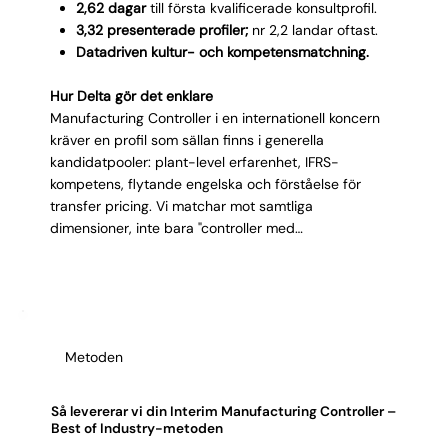
Γ
2,62 dagar
till första kvalificerade konsultprofil.
3,32 presenterade profiler;
nr 2,2 landar oftast.
Datadriven kultur- och kompetensmatchning.
Hur Delta gör det enklare
Manufacturing Controller i en internationell koncern
kräver en profil som sällan finns i generella
kandidatpooler: plant-level erfarenhet, IFRS-
kompetens, flytande engelska och förståelse för
transfer pricing. Vi matchar mot samtliga
dimensioner, inte bara "controller med
tillverkningsbakgrund". Vår 4-D-matchning testar
även hur väl kandidaten hanterar balansen mellan
lokalt operations och global finance. Resultatet? Du
får en konsult som kan leverera mot huvudkontoret
från dag 1.
Metoden
Så levererar vi din Interim Manufacturing Controller –
Best of Industry-metoden