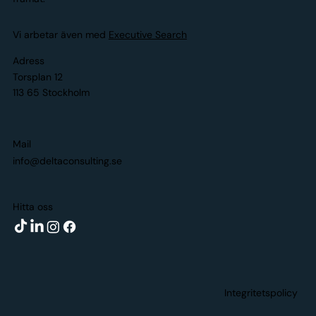
Vi arbetar även med
Executive Search
Adress
Torsplan 12
113 65 Stockholm
Mail
info@deltaconsulting.se
Hitta oss
Integritetspolicy