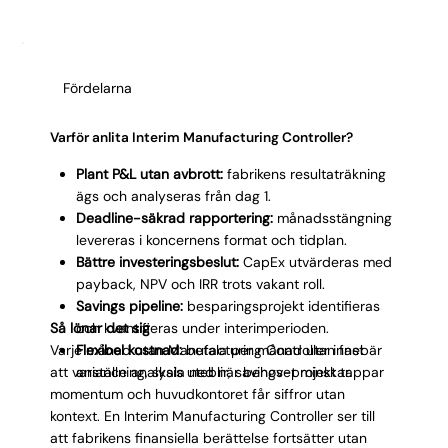
Fördelarna
Varför anlita Interim Manufacturing Controller?
Plant P&L utan avbrott:
fabrikens resultaträkning
ägs och analyseras från dag 1.
Deadline-säkrad rapportering:
månadsstängning
levereras i koncernens format och tidplan.
Bättre investeringsbeslut:
CapEx utvärderas med
payback, NPV och IRR trots vakant roll.
Savings pipeline:
besparingsprojekt identifieras
Så lönar det sig
och kvantifieras under interimperioden.
Varje månad utan Manufacturing Controller innebär
Flexibel kostnad:
betala per månad utan fast
att variance analysis uteblir, savings-projekt tappar
anställning, skala ned när behovet minskar.
momentum och huvudkontoret får siffror utan
kontext. En Interim Manufacturing Controller ser till
att fabrikens finansiella berättelse fortsätter utan