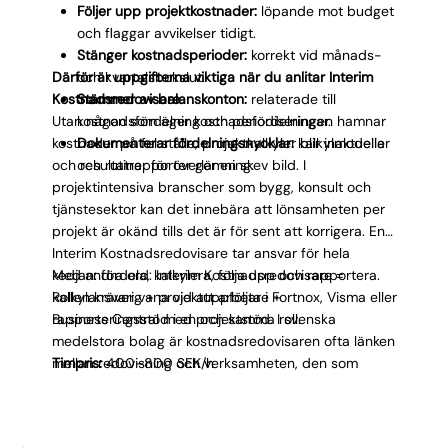
Följer upp projektkostnader:
löpande mot budget
och flaggar avvikelser tidigt.
Stänger kostnadsperioder:
korrekt vid månads-
Därför är uppgifterna viktiga när du anlitar Interim
och kvartalsbokslut.
Kostnadsredovisare
Stämmer av balanskonton:
relaterade till
Utan någon som äger kostnadsfördelningen hamnar
kostnadsfördelning och periodiseringar.
kostnader på fel ställe, projektkalkyler blir inaktuella
Dokumenterar fördelningsnycklar:
kalkylmodeller
och resultatrapporter ger en skev bild. I
och rutiner för överlämning.
projektintensiva branscher som bygg, konsult och
tjänstesektor kan det innebära att lönsamheten per
projekt är okänd tills det är för sent att korrigera. En
Interim Kostnadsredovisare tar ansvar för hela
kedjan: fördela, kalkylera, följa upp och rapportera.
Med andra ord: Interim Kostnadsredovisare =
Rollen kräver vana vid att arbeta i Fortnox, Visma eller
kalkylansvarig + projektuppföljare +
Business Central med projektstöd. I svenska
rapporteringsstöd i en och samma roll.
medelstora bolag är kostnadsredovisaren ofta länken
mellan redovisning och verksamheten, den som
Timpris:
400–800 SEK/h
översätter siffror till information projektledare kan
agera på.