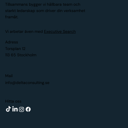
Tillsammans bygger vi hållbara team och
starkt ledarskap som driver din verksamhet
framåt.
Vi arbetar även med
Executive Search
Adress
Torsplan 12
113 65 Stockholm
Mail
info@deltaconsulting.se
Hitta oss