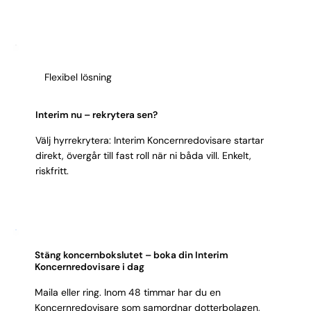
standardkrav måste sitta. Systemvana är hygien;
Integritet –
följer standarder och policies slaviskt,
konsulten ska kunna ert ERP och
noll genvägar.
konsolideringsverktyg dag 1. Ambition att förbättra
visar att konsulten lämnar processen bättre än den
hittades. Samordningsförmåga är nyckeln till att få
Flexibel lösning
alla dotterbolag att rapportera enhetligt och i tid.
Slutligen: integritet är icke-förhandlingsbart när
elimineringar och koncernrapporter ska hålla för
Interim nu – rekrytera sen?
revision.
Välj hyrrekrytera: Interim Koncernredovisare startar
direkt, övergår till fast roll när ni båda vill. Enkelt,
riskfritt.
Stäng koncernbokslutet – boka din Interim
Koncernredovisare i dag
Maila eller ring. Inom 48 timmar har du en
Koncernredovisare som samordnar dotterbolagen,