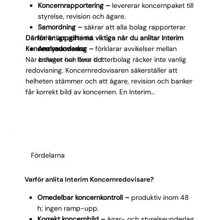
Koncernrapportering –
levererar koncernpaket till
styrelse, revision och ägare.
Samordning –
säkrar att alla bolag rapporterar
Därför är uppgifterna viktiga när du anlitar Interim
enhetligt och i tid.
Koncernredovisare:
Analysunderlag –
förklarar avvikelser mellan
När bolaget har flera dotterbolag räcker inte vanlig
enheter och över tid.
redovisning. Koncernredovisaren säkerställer att
helheten stämmer och att ägare, revision och banker
får korrekt bild av koncernen. En Interim
Koncernredovisare tar omedelbart kontroll över
koncernbokslutet och ser till att alla dotterbolag
rapporterar enhetligt och i tid. Hen sammanställer
rapporterna, eliminerar internvinster och
internfakturor korrekt enligt IFRS eller K3, vilket
Fördelarna
förhindrar att samma vinst räknas dubbelt och att
koncernens resultat blir felaktigt.
Koncernrapporteringen levereras komplett till
Varför anlita Interim Koncernredovisare?
styrelse, revision och ägare med tydliga noter och
Omedelbar koncernkontroll –
produktiv inom 48
förklaringar, vilket säkerställer att alla intressenter får
h; ingen ramp-upp.
rätt underlag för beslut och granskning. Samordning
Korrekt koncernbild –
ägar- och styrelseunderlag