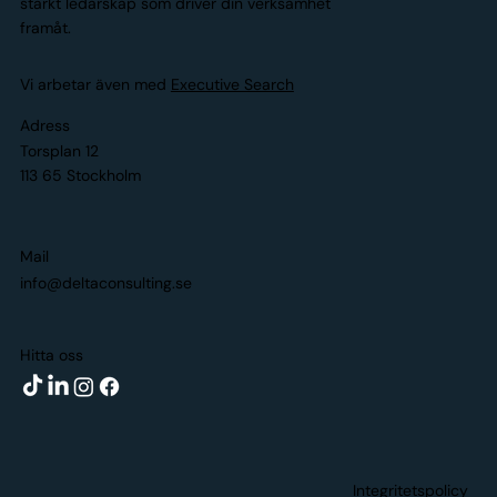
starkt ledarskap som driver din verksamhet
framåt.
Vi arbetar även med
Executive Search
Adress
Torsplan 12
113 65 Stockholm
Mail
info@deltaconsulting.se
Hitta oss
Integritetspolicy