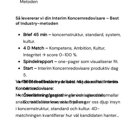
Γ
Metoden
säkerställer att kompetensen finns, noggrannheten
stämmer, kulturen klickar och samordningsförmågan
håller. Effekt: Tid sparas, risk minskar,
Så levererar vi din Interim Koncernredovisare – Best
koncernrapporten levereras.
of Industry-metoden
Brief 45 min –
koncernstruktur, standard, system,
kultur.
4 D Match –
Kompetens, Ambition, Kultur,
Integritet → score 0-100 %.
Spindelrapport –
one-pager som visualiserar fit.
Start –
Interim Koncernredovisare produktiv dag
5.
Varför Best of Industry är bäst när du anlitar Interim
360° feedback –
veckovis. Vi justerar vid minsta
Koncernredovisare:
friktion.
Metoden eliminerar gissningar och säkerställer
Överlämning/garanti –
elimineringsrutiner, mallar
snabb, träffsäker leverans. Briefen ger oss djup insyn
& manual stannar, risken på oss.
i koncernstruktur, standard och kultur. 4D-
matchningen kvantifierar hur väl kandidaten hanterar
elimineringar, samordning och rapportering.
Spindelrapporten gör allt transparent så du ser fit
innan start. Interim Koncernredovisaren är produktiv