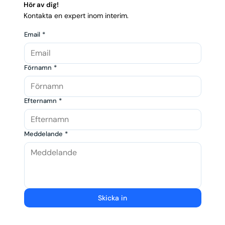
Hör av dig!
Kontakta en expert inom interim.
Email
*
Förnamn
*
Efternamn
*
Meddelande
*
Skicka in