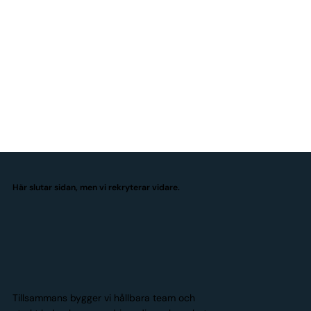
Här slutar sidan, men vi rekryterar vidare.
Tillsammans bygger vi hållbara team och