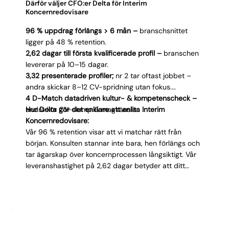
Därför väljer CFO:er Delta för Interim
Koncernredovisare
96 % uppdrag förlängs > 6 mån –
branschsnittet
ligger på 48 % retention.
2,62 dagar till första kvalificerade profil –
branschen
levererar på 10–15 dagar.
3,32 presenterade profiler;
nr 2 tar oftast jobbet –
andra skickar 8–12 CV-spridning utan fokus.
4 D-Match datadriven kultur- & kompetens­check –
andra kör CV-slump & magkänsla.
Hur Delta gör det enklare att anlita Interim
Koncernredovisare:
Vår 96 % retention visar att vi matchar rätt från
början. Konsulten stannar inte bara, hen förlängs och
tar ägarskap över koncernprocessen långsiktigt. Vår
leveranshastighet på 2,62 dagar betyder att ditt
koncernbokslut är under kontroll innan veckan är slut.
Med bara 3,32 kandidater per process slipper du
maratonintervjuer. Vi levererar endast exakt
matchade profiler med IFRS/K3-kunskap och
elimineringserfarenhet. Vår 4D-matchning