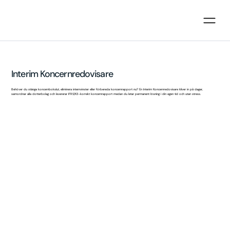
Interim Koncernredovisare
Behöver du stänga koncernbokslut, eliminera internvinster eller förbereda koncernrapport nu? En Interim Koncernredovisare kliver in på dagar,
samordnar alla dotterbolag och levererar IFRS/K3-korrekt koncernrapport medan du letar permanent lösning i din egen tid och utan stress.