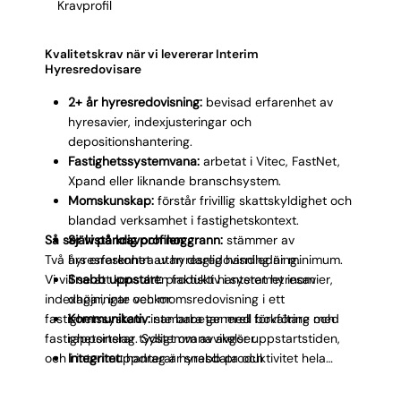
Kravprofil
Kvalitetskrav när vi levererar Interim
Hyresredovisare
2+ år hyresredovisning:
bevisad erfarenhet av
hyresavier, indexjusteringar och
depositionshantering.
Fastighetssystemvana:
arbetat i Vitec, FastNet,
Xpand eller liknande branschsystem.
Momskunskap:
förstår frivillig skattskyldighet och
blandad verksamhet i fastighetskontext.
Så ser vi på kravprofilen
Självständig och noggrann:
stämmer av
Två års erfarenhet av hyresredovisning är minimum.
hyresreskontra utan daglig handledning.
Vi vill se att konsulten faktiskt hanterat hyresavier,
Snabb uppstart:
produktiv i systemet inom
indexhöjningar och momsredovisning i ett
dagar, inte veckor.
fastighetssystem, inte bara generell bokföring med
Kommunikativ:
samarbetar med förvaltare och
fastighetsinslag. Systemvana avgör uppstartstiden,
rapporterar tydligt om avvikelser.
och i interimuppdrag är snabb produktivitet hela
Integritet:
hanterar hyresdata och
poängen. Självständighet är kritiskt eftersom
kontraktsinformation med sekretess och
konsulten ofta tar över funktionen ensam under en
precision.