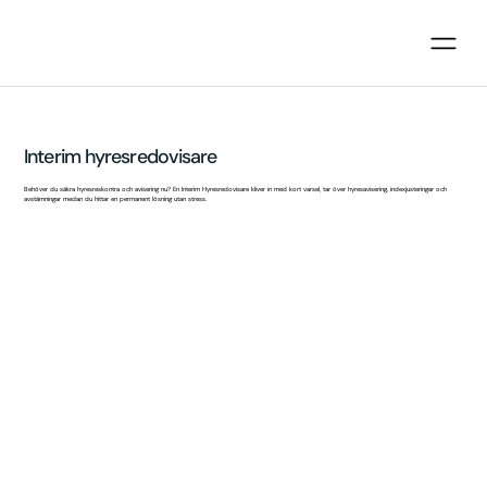
Interim hyresredovisare
Behöver du säkra hyresreskontra och avisering nu? En Interim Hyresredovisare kliver in med kort varsel, tar över hyresavisering, indexjusteringar och
avstämningar medan du hittar en permanent lösning utan stress.