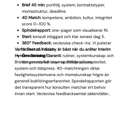
Brief 45 min:
portfölj, system, kontraktstyper,
momsstruktur, deadline.
4D Match:
kompetens, ambition, kultur, integritet
score 0–100 %.
Spindelrapport:
one-pager som visualiserar fit.
Start:
konsult inloggad och klar senast dag 5.
360° Feedback:
veckovisa check-ins. Vi justerar
Varför Best of Industry är bäst när du anlitar Interim
vid minsta friktion.
Hyresredovisare
Överlämning/Garanti:
rutiner, systemkunskap och
Briefen ger oss full insyn i portföljens komplexitet,
dokumentation stannar. Risken på oss.
system och tidspress. 4D-matchningen viktar
fastighetssystemvana och momskunskap högre än
generell bokföringserfarenhet. Spindelrapporten gör
det transparent hur konsulten matchar ert behov
innan start. Veckovisa feedbacksamtal säkerställer
att kvaliteten håller, period efter period. När
uppdraget avslutas har konsulten dokumenterat
rutiner och överlämnat systemkunskap som den
tillträdande hyresredovisaren kan ta vid med direkt.