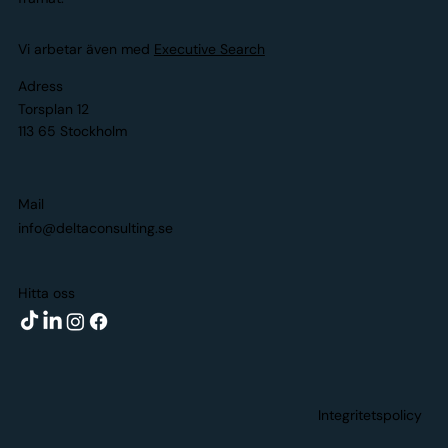
Vi arbetar även med
Executive Search
Adress
Torsplan 12
113 65 Stockholm
Mail
info@deltaconsulting.se
Hitta oss
Integritetspolicy