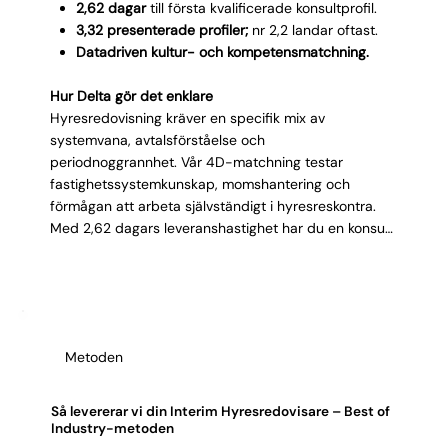
Γ
2,62 dagar
till första kvalificerade konsultprofil.
3,32 presenterade profiler;
nr 2,2 landar oftast.
Datadriven kultur- och kompetensmatchning.
Hur Delta gör det enklare
Hyresredovisning kräver en specifik mix av
systemvana, avtalsförståelse och
periodnoggrannhet. Vår 4D-matchning testar
fastighetssystemkunskap, momshantering och
förmågan att arbeta självständigt i hyresreskontra.
Med 2,62 dagars leveranshastighet har du en konsult
som hanterar avier och avstämningar innan nästa
period stänger. Med 3,32 presenterade profiler
slipper du tidskrävande urvalsprocesser. Vi levererar
profiler som kan era fastighetssystem och förstår
kontraktsstrukturer. Resultatet: du spar tid, säkrar
Metoden
kvalitet och slipper felhyrningar.
Så levererar vi din Interim Hyresredovisare – Best of
Industry-metoden