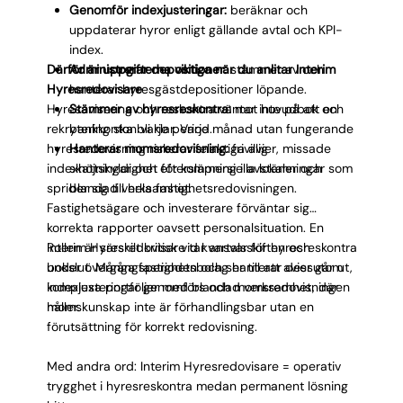
Genomför indexjusteringar:
beräknar och
uppdaterar hyror enligt gällande avtal och KPI-
index.
Därför är uppgifterna viktiga när du anlitar Interim
Administrerar depositioner:
stämmer av och
Hyresredovisare
hanterar hyresgästdepositioner löpande.
Hyresavisering och reskontra väntar inte på att en
Stämmer av hyresreskontra:
mot huvudbok och
rekrytering ska bli klar. Varje månad utan fungerande
bankkonton varje period.
hyresredovisning riskerar felaktiga avier, missade
Hanterar momsredovisning:
frivillig
indexhöjningar och eftersläpning i avstämningar som
skattskyldighet för kommersiella lokaler och
sprider sig till hela fastighetsredovisningen.
blandad verksamhet.
Fastighetsägare och investerare förväntar sig
korrekta rapporter oavsett personalsituation. En
Interim Hyresredovisare tar ansvar för hyresreskontra
Rollen är särskilt kritisk vid kvartalsskiften och
under övergångsperioden och ser till att avier går ut,
bokslut. Många fastighetsbolag hanterar dessutom
indexjusteringar genomförs och momsredovisningen
komplexa portföljer med blandad verksamhet, där
håller.
momskunskap inte är förhandlingsbar utan en
förutsättning för korrekt redovisning.
Med andra ord: Interim Hyresredovisare = operativ
trygghet i hyresreskontra medan permanent lösning