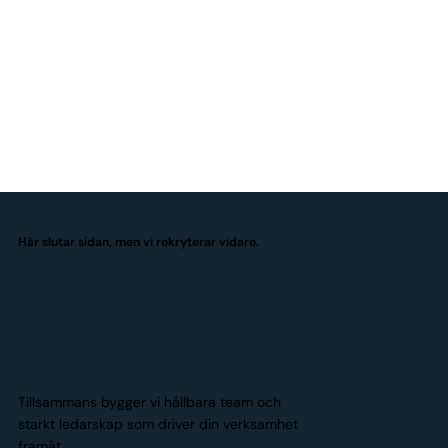
Här slutar sidan, men vi rekryterar vidare.
Tillsammans bygger vi hållbara team och
starkt ledarskap som driver din verksamhet
framåt.