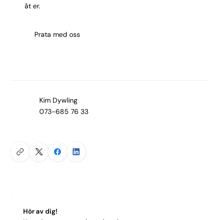
åt er.
Prata med oss
Kim Dywling
073-685 76 33
Hör av dig!