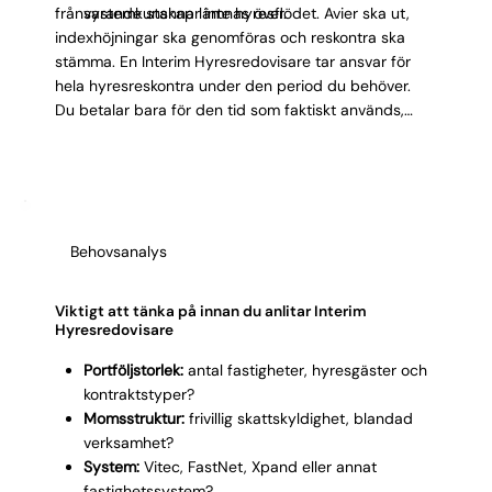
frånvarande stannar inte hyresflödet. Avier ska ut,
systemkunskap lämnas över.
indexhöjningar ska genomföras och reskontra ska
stämma. En Interim Hyresredovisare tar ansvar för
hela hyresreskontra under den period du behöver.
Du betalar bara för den tid som faktiskt används,
utan fast lön eller sociala avgifter. Kostnaden är
tidsbegränsad och förutsägbar. När uppdraget
avslutas har konsulten ofta dokumenterat rutiner och
uppdaterat kontraktsdata i systemet, vilket höjer
kvaliteten för nästa person i rollen.
Behovsanalys
Viktigt att tänka på innan du anlitar Interim
Hyresredovisare
Portföljstorlek:
antal fastigheter, hyresgäster och
kontraktstyper?
Momsstruktur:
frivillig skattskyldighet, blandad
verksamhet?
System:
Vitec, FastNet, Xpand eller annat
fastighetssystem?