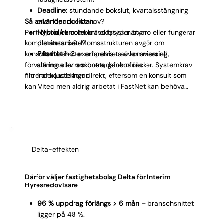
Deadline:
stundande bokslut, kvartalsstängning
Så använder du listan
eller löpande behov?
Portföljstorlek och kontraktstyper styr
Hybrid/remote:
krävs fysisk närvaro eller fungerar
komplexitetsnivå. Momsstrukturen avgör om
distansarbete?
konsulten behöver erfarenhet av kommersiell
Prioritet 1–3:
exempelvis ta över avisering,
förvaltning eller om bostadsfokus räcker. Systemkrav
stämma av reskontra, genomföra
filtrerar kandidater direkt, eftersom en konsult som
indexjusteringar.
kan Vitec men aldrig arbetat i FastNet kan behöva
extra inlärningstid. Deadline visar hur akut behovet
är. Tydliga prioriteringar gör att konsulten levererar
rätt saker från första dagen.
Delta-effekten
Därför väljer fastighetsbolag Delta för Interim
Hyresredovisare
96 % uppdrag förlängs > 6 mån
– branschsnittet
ligger på 48 %.