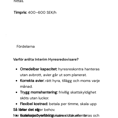
hittas.
Timpris:
400–600 SEK/h
Fördelarna
Varför anlita Interim Hyresredovisare?
Omedelbar kapacitet:
hyresreskontra hanteras
utan avbrott, avier går ut som planerat.
Korrekta avier:
rätt hyra, tillägg och moms varje
månad.
Trygg momshantering:
frivillig skattskyldighet
sköts utan luckor.
Flexibel kostnad:
betala per timme, skala upp
Så lönar det sig
eller ner efter behov.
När ordinarie hyresredovisare slutar eller är
Kunskapsöverföring:
rutiner dokumenteras och