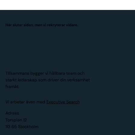
Här slutar sidan, men vi rekryterar vidare.
Tillsammans bygger vi hållbara team och
starkt ledarskap som driver din verksamhet
framåt.
Vi arbetar även med
Executive Search
Adress
Torsplan 12
113 65 Stockholm