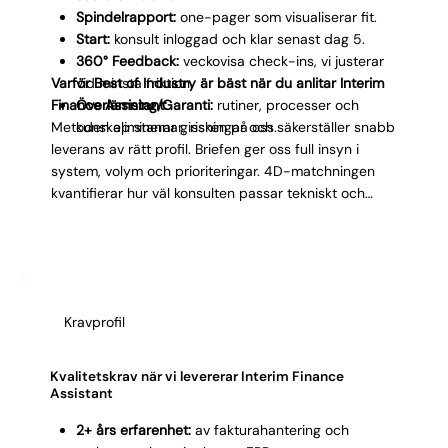
Spindelrapport:
one-pager som visualiserar fit.
Start:
konsult inloggad och klar senast dag 5.
360° Feedback:
veckovisa check-ins, vi justerar
Varför Best of Industry är bäst när du anlitar Interim
vid minsta friktion.
Finance Assistant:
Överlämning/Garanti:
rutiner, processer och
Metoden eliminerar gissningar och säkerställer snabb
kunskap stannar, risken på oss.
leverans av rätt profil. Briefen ger oss full insyn i
system, volym och prioriteringar. 4D-matchningen
kvantifierar hur väl konsulten passar tekniskt och
kulturellt. För Interim Finance Assistant testar vi
särskilt hanteringshastighet i fakturaflöden,
reskontravana och förmågan att jobba självständigt i
ert ERP-system. Spindelrapporten gör matchningen
transparent innan konsulten startar. Veckovisa 360°-
Kravprofil
feedbacksamtal fångar eventuell friktion tidigt. Om
något inte funkar har du vår garanti.
Kvalitetskrav när vi levererar Interim Finance
Assistant
2+ års erfarenhet:
av fakturahantering och