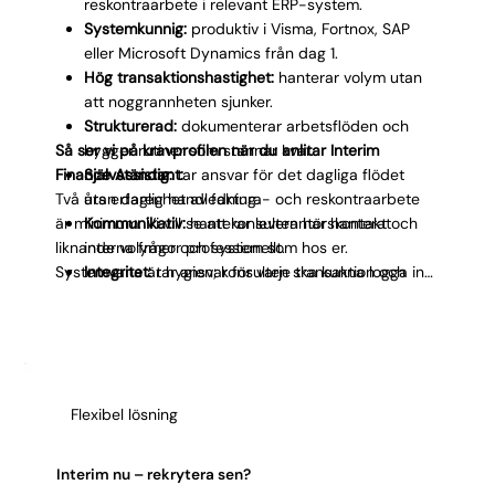
reskontraarbete i relevant ERP-system.
Systemkunnig:
produktiv i Visma, Fortnox, SAP
eller Microsoft Dynamics från dag 1.
Hög transaktionshastighet:
hanterar volym utan
att noggrannheten sjunker.
Strukturerad:
dokumenterar arbetsflöden och
Så ser vi på kravprofilen när du anlitar Interim
bygger rutiner som stannar kvar.
Finance Assistant:
Självständig:
tar ansvar för det dagliga flödet
Två års erfarenhet av faktura- och reskontraarbete
utan daglig handledning.
är minimum. Vi vill se att konsulten har hanterat
Kommunikativ:
hanterar leverantörskontakt och
liknande volymer och system som hos er.
interna frågor professionellt.
Systemvana är hygien; konsulten ska kunna logga in
Integritet:
tar ansvar för varje transaktion och
och vara produktiv direkt. Strukturerat arbetssätt är
flaggar avvikelser direkt.
avgörande i interim, konsulten ska lämna tydliga
rutiner oavsett uppdragslängd. Kommunikativ
förmåga säkerställer att leverantörskontakt och
interna frågor hanteras utan friktion.
Flexibel lösning
Interim nu – rekrytera sen?