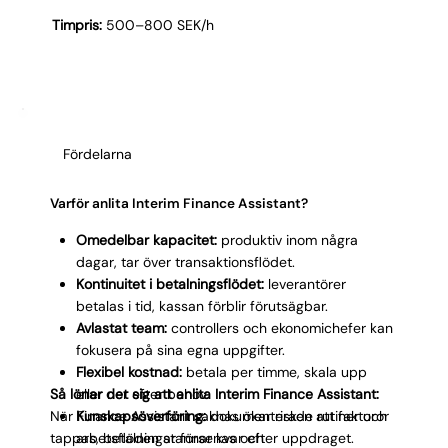
Timpris:
500–800 SEK/h
Fördelarna
Varför anlita Interim Finance Assistant?
Omedelbar kapacitet:
produktiv inom några
dagar, tar över transaktionsflödet.
Kontinuitet i betalningsflödet:
leverantörer
betalas i tid, kassan förblir förutsägbar.
Avlastat team:
controllers och ekonomichefer kan
fokusera på sina egna uppgifter.
Flexibel kostnad:
betala per timme, skala upp
Så lönar det sig att anlita Interim Finance Assistant:
eller ner efter behov.
När Finance Assistant saknas ökar risken att fakturor
Kunskapsöverföring:
dokumenterade rutiner och
tappas, betalningar försenas och
arbetsflöden stannar kvar efter uppdraget.