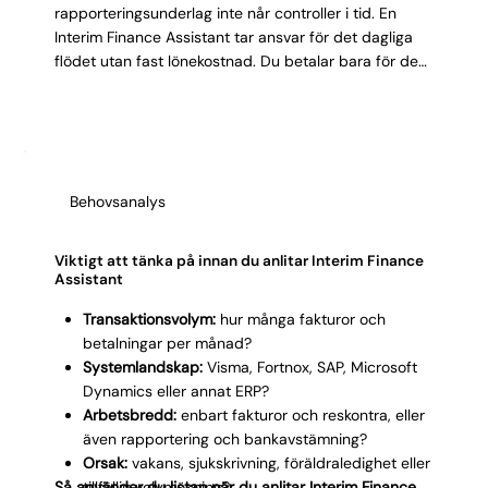
rapporteringsunderlag inte når controller i tid. En
Interim Finance Assistant tar ansvar för det dagliga
flödet utan fast lönekostnad. Du betalar bara för den
tid du faktiskt behöver, utan sociala avgifter eller
uppsägningstid. Kostnaden är tidsbegränsad. När
uppdraget avslutas har konsulten ofta effektiviserat
rutiner och dokumenterat processer som ert team
kan använda vidare.
Behovsanalys
Viktigt att tänka på innan du anlitar Interim Finance
Assistant
Transaktionsvolym:
hur många fakturor och
betalningar per månad?
Systemlandskap:
Visma, Fortnox, SAP, Microsoft
Dynamics eller annat ERP?
Arbetsbredd:
enbart fakturor och reskontra, eller
även rapportering och bankavstämning?
Orsak:
vakans, sjukskrivning, föräldraledighet eller
Så använder du listan när du anlitar Interim Finance
tillfällig volymökning?