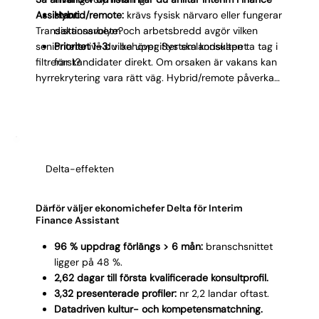
Assistant:
Hybrid/remote:
krävs fysisk närvaro eller fungerar
Transaktionsvolym och arbetsbredd avgör vilken
distansarbete?
senioritetsnivå du behöver. Systemlandskapet
Prioritet 1–3:
vilka uppgifter ska konsulten ta tag i
filtrerar kandidater direkt. Om orsaken är vakans kan
först?
hyrrekrytering vara rätt väg. Hybrid/remote påverkar
urvalet geografiskt. Tydliga prioriteringar ger
konsulten rätt fokus från start och snabbare
leverans.
Delta-effekten
Därför väljer ekonomichefer Delta för Interim
Finance Assistant
96 % uppdrag förlängs > 6 mån:
branschsnittet
ligger på 48 %.
2,62 dagar till första kvalificerade konsultprofil.
3,32 presenterade profiler:
nr 2,2 landar oftast.
Datadriven kultur- och kompetensmatchning.