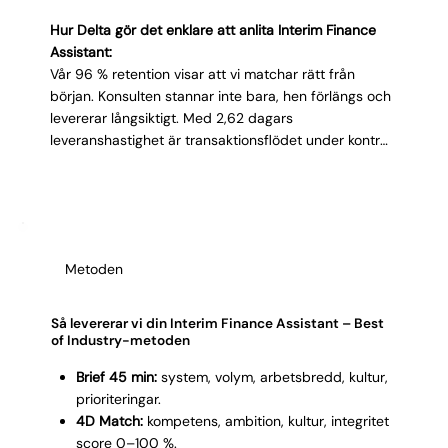
Γ
Hur Delta gör det enklare att anlita Interim Finance
Assistant:
Vår 96 % retention visar att vi matchar rätt från
början. Konsulten stannar inte bara, hen förlängs och
levererar långsiktigt. Med 2,62 dagars
leveranshastighet är transaktionsflödet under kontroll
innan veckan är slut. Vi matchar inte bara på
systemvana och fakturaerfarenhet utan även på
tempo, noggrannhet och kulturfit. Med bara 3,32
profiler per process slipper du maratonintervjuer.
Resultat: rätt Finance Assistant, snabbt, med minimal
Metoden
inkörningstid.
Så levererar vi din Interim Finance Assistant – Best
of Industry-metoden
Brief 45 min:
system, volym, arbetsbredd, kultur,
prioriteringar.
4D Match:
kompetens, ambition, kultur, integritet
score 0–100 %.