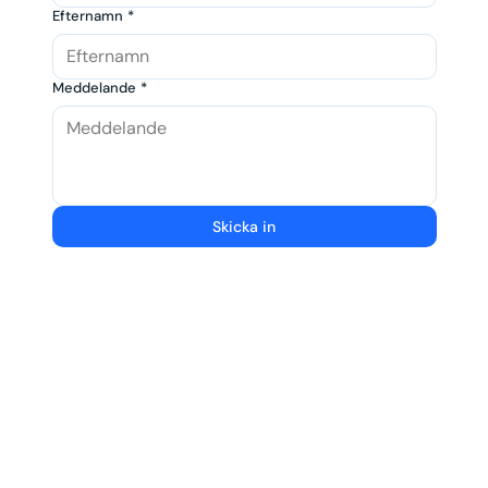
Efternamn
*
Meddelande
*
Skicka in