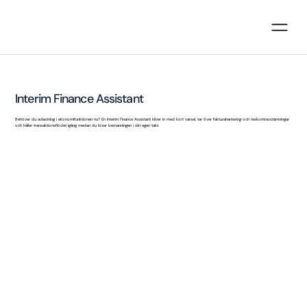
Interim Finance Assistant
Behöver du avlastning i ekonomifunktionen nu? En Interim Finance Assistant kliver in med kort varsel, tar över fakturahantering och reskontravstämningar
och håller transaktionsflödet igång medan du löser bemanningen i din egen takt.