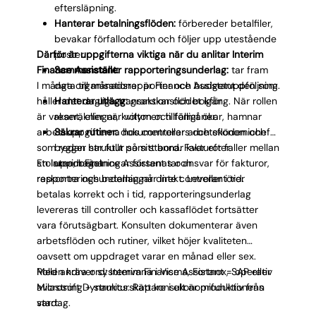
eftersläpning.
Hanterar betalningsflöden:
förbereder betalfiler,
bevakar förfallodatum och följer upp utestående
Därför är uppgifterna viktiga när du anlitar Interim
poster.
Finance Assistant:
Sammanställer rapporteringsunderlag:
tar fram
I många organisationer är Finance Assistant den som
data till månadsrapporter och budgetuppföljning.
håller det dagliga transaktionsflödet igång. När rollen
Hanterar utlägg:
granskar och bokför
är vakant, eller när volymen tillfälligt ökar, hamnar
reseräkningar, kvitton och förmåner.
arbetsuppgifterna hos controllers och ekonomichefer
Säkrar rutiner:
dokumenterar arbetsflöden och
som redan har fullt på sitt bord. Fakturor faller mellan
bygger struktur som stannar kvar efter
stolarna, betalningar försenas och
En Interim Finance Assistant tar ansvar för fakturor,
uppdraget.
rapporteringsunderlag når inte controller i tid.
reskontra och betalningar direkt. Leverantörer
betalas korrekt och i tid, rapporteringsunderlag
levereras till controller och kassaflödet fortsätter
vara förutsägbart. Konsulten dokumenterar även
arbetsflöden och rutiner, vilket höjer kvaliteten
oavsett om uppdraget varar en månad eller sex.
Rollen kräver systemvana i Visma, Fortnox, SAP eller
Med andra ord: Interim Finance Assistant = operativ
Microsoft Dynamics. Rätt konsult är produktiv från
avlastning + strukturskapare i ekonomifunktionens
start.
vardag.