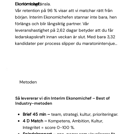
Γ
Ekonomichef:
för magkänsla.
Vår retention på 96 % visar att vi matchar rätt från
början. Interim Ekonomichefen stannar inte bara, hen
förlängs och blir långsiktig partner. Vår
leveranshastighet på 2,62 dagar betyder att du får
ledarskapskraft innan veckan är slut. Med bara 3,32
kandidater per process slipper du maratonintervjuer.
Vi levererar endast exakt matchade kandidater som
redan dag 1 förstår er bransch, era system och er
kultur. Vår 4D-matchning säkerställer att ledarskapet
finns på riktigt, strategiskt tänk stämmer, kulturen
klickar och integriteten håller. Effekt: Vakuum
Metoden
försvinner inom dagar, teamet levererar med tydlig
riktning och ledningen får beslutsunderlag baserat
på fakta.
Så levererar vi din Interim Ekonomichef – Best of
Industry-metoden
Brief 45 min –
team, strategi, kultur, prioriteringar.
4 D Match –
Kompetens, Ambition, Kultur,
Integritet = score 0-100 %.
Spindelrapport –
one-pager som visualiserar fit.