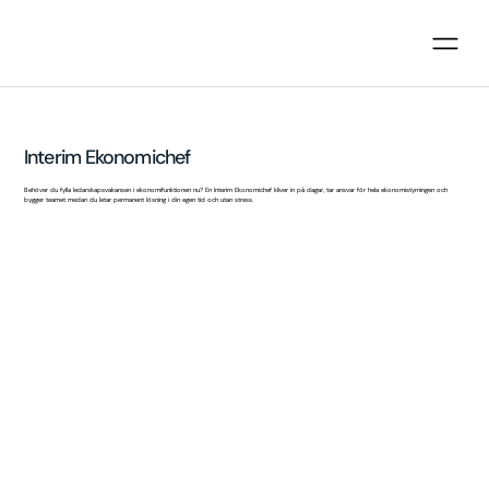
Interim Ekonomichef
Behöver du fylla ledarskapsvakansen i ekonomifunktionen nu? En Interim Ekonomichef kliver in på dagar, tar ansvar för hela ekonomistyrningen och
bygger teamet medan du letar permanent lösning i din egen tid och utan stress.