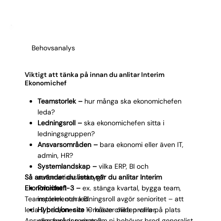
kvarstår. Kostnaden är tidsbegränsad – du betalar
endast för den period du faktiskt behöver stödet.
Behovsanalys
Viktigt att tänka på innan du anlitar Interim
Ekonomichef
Teamstorlek –
hur många ska ekonomichefen
leda?
Ledningsroll –
ska ekonomichefen sitta i
ledningsgruppen?
Ansvarsområden –
bara ekonomi eller även IT,
admin, HR?
Systemlandskap –
vilka ERP, BI och
Så använder du listan när du anlitar Interim
automationsverktyg?
Ekonomichef:
Prioritet 1-3 –
ex. stänga kvartal, bygga team,
Teamstorlek och ledningsroll avgör senioritet – att
implementera BI.
leda 2 personer vs 10 kräver olika profiler.
Hybrid/on-site –
måste chefen vara på plats
Ansvarsområden visar om ni behöver bred generalist
eller funkar remote?