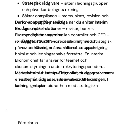
Strategisk rådgivare –
sitter i ledningsgruppen
och påverkar bolagets riktning.
Säkrar compliance –
moms, skatt, revision och
Därför är uppgifterna viktiga när du anlitar Interim
riskkontroll på plats.
Ekonomichef:
Äger nyckelrelationer –
revisor, banker,
Ekonomichef är steget mellan controller och CFO –
myndigheter, styrelse.
rollen kombinerar hands-on styrning med strategisk
Bygger struktur –
processer, rutiner och
påverkan. När rollen är vakant måste rapportering,
systemlösningar som håller efter uppdraget.
bokslut och ledningsanalys fortsätta. En Interim
Ekonomichef tar ansvar för teamet och
ekonomistyrningen under rekryteringsperioden.
Månadsbokslut stängs enligt plan, budgetprocessen
Med andra ord: Interim Ekonomichef = operativ motor
drivs framåt och analyser levereras till ledningen. I
+ strategisk rådgivare + teamutvecklare i ett och
ledningsgruppen bidrar hen med strategiska
samma kontrakt.
perspektiv baserade på finansiell analys. Samtidigt
coachar hen teamet, dokumenterar processer och
implementerar systemförbättringar. Rollen frigör tid
för ledningen att fokusera på strategiska frågor
medan ekonomifunktionen hålls i drift.
Fördelarna