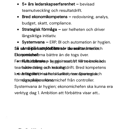
5+ års ledarskapserfarenhet –
bevisad
teamutveckling och resultatdrift.
Bred ekonomikompetens –
redovisning, analys,
budget, skatt, compliance.
Strategisk förmåga –
ser helheten och driver
långsiktiga initiativ.
Systemvana –
ERP, BI och automation är hygien.
Så ser vi på kravprofilen när du anlitar Interim
Ambition att förbättra –
lämnar teamet och
Ekonomichef:
processerna bättre än de togs över.
Fem års ledarskap är minimum. Vi vill se bevisad
Kulturbärare –
bygger snabbt förtroende hos
teamutveckling och resultatdrift. Bred kompetens
både team och ledning.
krävs för att driva hela funktionen. Strategisk
Integritet –
sätter kvalitet, transparens och
förmåga skiljer ekonomichef från controller.
compliance först.
Systemvana är hygien; ekonomichefen ska kunna era
verktyg dag 1. Ambition att förbättra visar att
konsulten lämnar strukturen bättre än den hittades.
Kulturfit säkerställer snabbt förtroende hos både
team och ledning. Slutligen: integritet. Ekonomichefen
måste sätta kvalitet och compliance först, även när
det kostar tid.