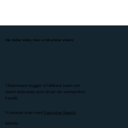
Här slutar sidan, men vi rekryterar vidare.
Tillsammans bygger vi hållbara team och
starkt ledarskap som driver din verksamhet
framåt.
Vi arbetar även med
Executive Search
Adress