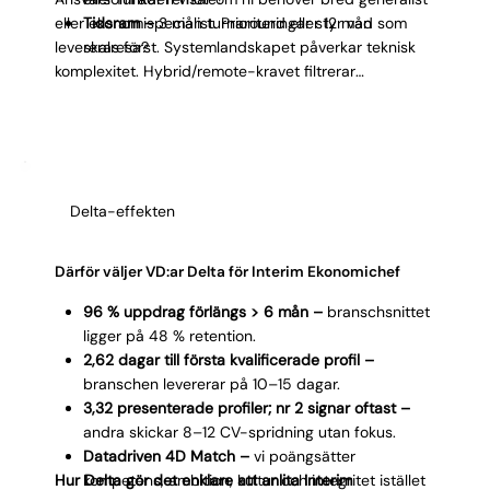
eller ekonomispecialist. Prioriteringar styr vad som
Tidsram –
3 mån turnaround eller 12 mån
levereras först. Systemlandskapet påverkar teknisk
skalresa?
komplexitet. Hybrid/remote-kravet filtrerar
geografiskt och styr kostnad. Tidsram avgör om
uppdraget är akut vakuumfyllnad eller långsiktig
transformation. Tydliga svar = blixtsnabb matchning
av rätt Interim Ekonomichef.
Delta-effekten
Därför väljer VD:ar Delta för Interim Ekonomichef
96 % uppdrag förlängs > 6 mån –
branschsnittet
ligger på 48 % retention.
2,62 dagar till första kvalificerade profil –
branschen levererar på 10–15 dagar.
3,32 presenterade profiler; nr 2 signar oftast –
andra skickar 8–12 CV-spridning utan fokus.
Datadriven 4D Match –
vi poängsätter
Hur Delta gör det enklare att anlita Interim
kompetens, ambition, kultur och integritet istället