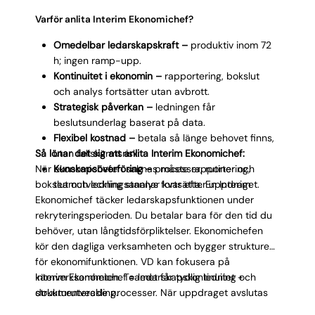
Varför anlita Interim Ekonomichef?
Omedelbar ledarskapskraft –
produktiv inom 72
h; ingen ramp-upp.
Kontinuitet i ekonomin –
rapportering, bokslut
och analys fortsätter utan avbrott.
Strategisk påverkan –
ledningen får
beslutsunderlag baserat på data.
Flexibel kostnad –
betala så länge behovet finns,
Så lönar det sig att anlita Interim Ekonomichef:
utan fallskärmsrisk.
När ekonomichefen saknas måste rapportering,
Kunskapsöverföring –
processer, rutiner och
bokslut och ledningsanalys fortsätta. En Interim
teamutveckling stannar kvar efter uppdraget.
Ekonomichef täcker ledarskapsfunktionen under
rekryteringsperioden. Du betalar bara för den tid du
behöver, utan långtidsförpliktelser. Ekonomichefen
kör den dagliga verksamheten och bygger strukturer
för ekonomifunktionen. VD kan fokusera på
kärnverksamheten. Teamet får tydlig ledning och
Interim Ekonomichef = ledarskapskontinuitet +
dokumenterade processer. När uppdraget avslutas
strukturutveckling.
har konsulten ofta implementerat förbättringar som