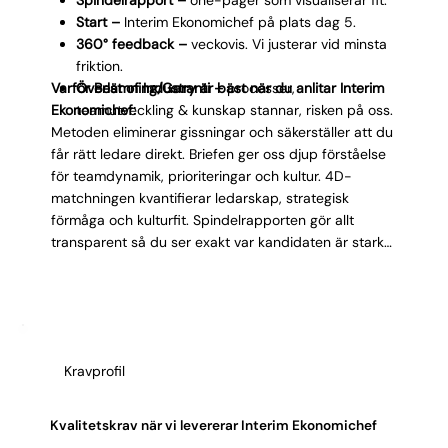
Start –
Interim Ekonomichef på plats dag 5.
360° feedback –
veckovis. Vi justerar vid minsta
friktion.
Varför Best of Industry är bäst när du anlitar Interim
Överlämning/Garanti –
processer,
Ekonomichef:
teamutveckling & kunskap stannar, risken på oss.
Metoden eliminerar gissningar och säkerställer att du
får rätt ledare direkt. Briefen ger oss djup förståelse
för teamdynamik, prioriteringar och kultur. 4D-
matchningen kvantifierar ledarskap, strategisk
förmåga och kulturfit. Spindelrapporten gör allt
transparent så du ser exakt var kandidaten är stark
innan start. Interim Ekonomichefen är produktiv dag
5, inte vecka 3. Veckovisa 360°-feedbacksamtal
fångar friktion innan den blir problem och vi justerar
omedelbart. När uppdraget avslutas lämnar vi
dokumenterade processer, utvecklat team och höjd
Kravprofil
kvalitet som håller långt efter. Om något inte funkar
har du vår garanti.
Kvalitetskrav när vi levererar Interim Ekonomichef